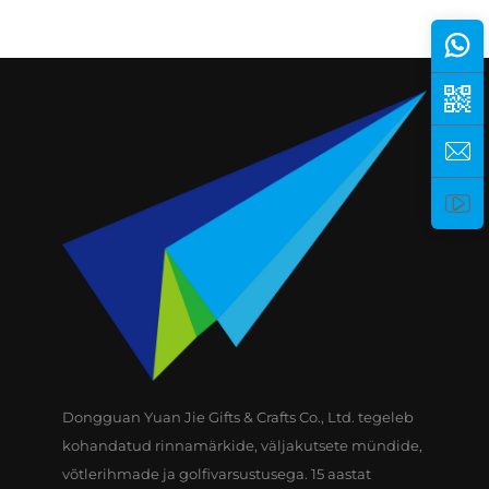
Dongguan Yuan Jie Gifts & Crafts Co., Ltd. tegeleb
kohandatud rinnamärkide, väljakutsete mündide,
võtlerihmade ja golfivarsustusega. 15 aastat