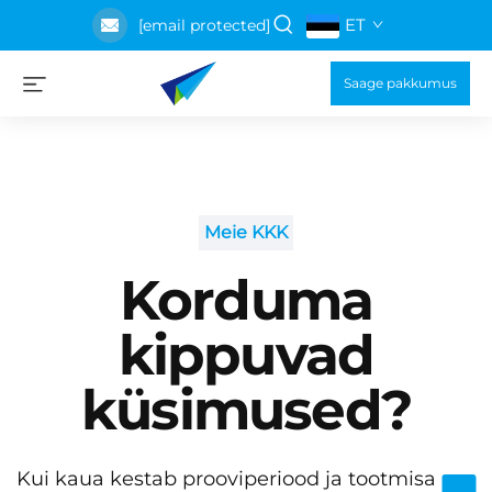
ET
[email protected]
Saage pakkumus
Meie KKK
Korduma
kippuvad
küsimused?
Kui kaua kestab prooviperiood ja tootmisa