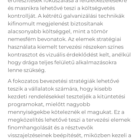
erőfeszítések fókuszálása a felületkezelésekre
és masnikra lehetővé teszi a költségvetés
kontrollját. A kétrétű galvanizálási technikák
kifinomult megjelenést biztosítanak
alacsonyabb költséggel, mint a tömör
nemesfém bevonatok. Az elemek stratégiai
használata kiemelt tervezési részeken színes
kontrasztot és vizuális érdeklődést kelt, anélkül
hogy drága teljes felületű alkalmazásokra
lenne szükség.
A fokozatos bevezetési stratégiák lehetővé
teszik a vállalatok számára, hogy kisebb
kezdeti rendelésekkel teszteljék a kitüntetési
programokat, mielőtt nagyobb
mennyiségekbe köteleznék el magukat. Ez a
megközelítés lehetővé teszi a tervezési elemek
finomhangolását és a résztvevők
visszajelzéseinek beépítését, miközben kezeli a