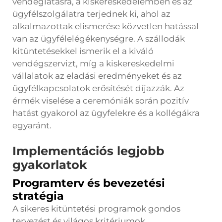
vendéglátásra, a kiskereskedelemben és az
ügyfélszolgálatra terjednek ki, ahol az
alkalmazottak elismerése közvetlen hatással
van az ügyfélelégékenységre. A szállodák
kitüntetésekkel ismerik el a kiváló
vendégszervizt, míg a kiskereskedelmi
vállalatok az eladási eredményeket és az
ügyfélkapcsolatok erősítését díjazzák. Az
érmék viselése a ceremóniák során pozitív
hatást gyakorol az ügyfelekre és a kollégákra
egyaránt.
Implementációs legjobb
gyakorlatok
Programterv és bevezetési
stratégia
A sikeres kitüntetési programok gondos
tervezést és világos kritériumok