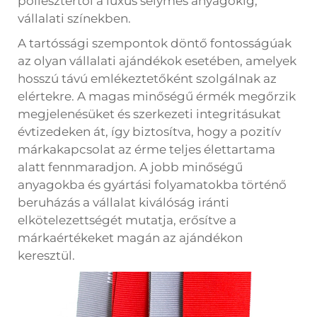
poliésztertől a luxus selymes anyagokig,
vállalati színekben.
A tartóssági szempontok döntő fontosságúak
az olyan vállalati ajándékok esetében, amelyek
hosszú távú emlékeztetőként szolgálnak az
elértekre. A magas minőségű érmék megőrzik
megjelenésüket és szerkezeti integritásukat
évtizedeken át, így biztosítva, hogy a pozitív
márkakapcsolat az érme teljes élettartama
alatt fennmaradjon. A jobb minőségű
anyagokba és gyártási folyamatokba történő
beruházás a vállalat kiválóság iránti
elkötelezettségét mutatja, erősítve a
márkaértékeket magán az ajándékon
keresztül.