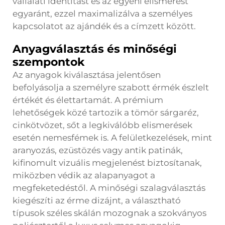
vállalati identitást és az egyéni elismerést
egyaránt, ezzel maximalizálva a személyes
kapcsolatot az ajándék és a címzett között.
Anyagválasztás és minőségi
szempontok
Az anyagok kiválasztása jelentősen
befolyásolja a személyre szabott érmék észlelt
értékét és élettartamát. A prémium
lehetőségek közé tartozik a tömör sárgaréz,
cinkötvözet, sőt a legkiválóbb elismerések
esetén nemesfémek is. A felületkezelések, mint
aranyozás, ezüstözés vagy antik patinák,
kifinomult vizuális megjelenést biztosítanak,
miközben védik az alapanyagot a
megfeketedéstől. A minőségi szalagválasztás
kiegészíti az érme dizájnt, a választható
típusok széles skálán mozognak a szokványos