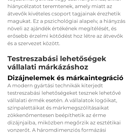
hiánycélzatot teremtenek, amely miatt az
átvevők kivételes csoport tagjainak érezhetik
magukat. Ez a pszichológiai alapelv, a hiányzás
növeli az ajándék értékének megítélését, és
erősebb érzelmi kötődést hoz létre az átvevők
és a szervezet között.
Testreszabási lehetőségek
vállalati márkázáshoz
Dizájnelemek és márkaintegráció
A modern gyártási technikák kiterjedt
testreszabási lehetőségeket tesznek lehetővé
vállalati érmék esetén. A vállalatok logóikat,
színpalettáikat és márkmegszólításaikat
zökkenőmentesen beépíthetik az érme
dizájnjaiba, miközben megőrzik az esztétikai
vonzerőt. A háromdimenziós formázási