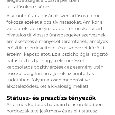
elégedettségét a puszta pénzbeli
juttatásokhoz képest.
A kitüntetés átadásának szertartásos eleme
fokozza ezeket a pozitív hatásokat. Amikor a
vállalatok személyre szabott érmékkel kísért
hivatalos díjkiosztó ünnepségeket szerveznek,
emlékezetes élményeket teremtenek, amelyek
erősítik az érdekelteket és a szervezet közötti
érzelmi kapcsolatot. Ez a pszichológiai rögzítő
hatás biztosítja, hogy a elismeréssel
kapcsolatos pozitív érzések az esemény után
hosszú ideig frissen éljenek az érintettek
tudatában, folyamatosan megerősítve
elköteleződésüket a kiválóság mellett.
Státusz- és presztízs tényezők
Az érmék kultúrák határain túl is öröklődően
hordozzák a teljesítmény és az elit státusz