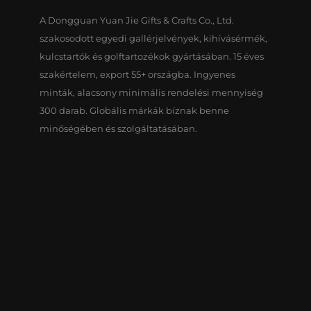
A Dongguan Yuan Jie Gifts & Crafts Co., Ltd.
szakosodott egyedi gallérjelvények, kihívásérmék,
kulcstartók és golftartozékok gyártásában. 15 éves
szakértelem, export 55+ országba. Ingyenes
minták, alacsony minimális rendelési mennyiség
300 darab. Globális márkák bíznak benne
minőségében és szolgáltatásában.