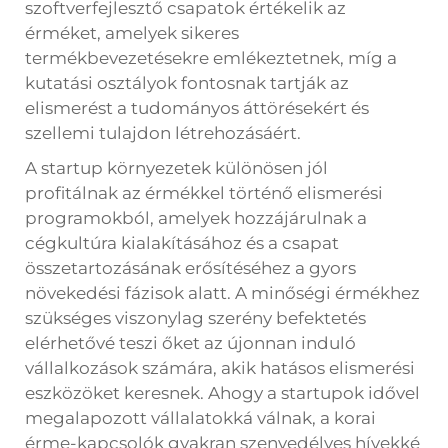
szoftverfejlesztő csapatok értékelik az
érméket, amelyek sikeres
termékbevezetésekre emlékeztetnek, míg a
kutatási osztályok fontosnak tartják az
elismerést a tudományos áttörésekért és
szellemi tulajdon létrehozásáért.
A startup környezetek különösen jól
profitálnak az érmékkel történő elismerési
programokból, amelyek hozzájárulnak a
cégkultúra kialakításához és a csapat
összetartozásának erősítéséhez a gyors
növekedési fázisok alatt. A minőségi érmékhez
szükséges viszonylag szerény befektetés
elérhetővé teszi őket az újonnan induló
vállalkozások számára, akik hatásos elismerési
eszközöket keresnek. Ahogy a startupok idővel
megalapozott vállalatokká válnak, a korai
érme-kapcsolók gyakran szenvedélyes hívekké