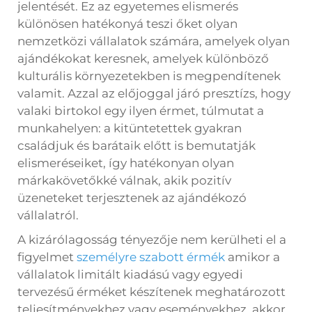
jelentését. Ez az egyetemes elismerés
különösen hatékonyá teszi őket olyan
nemzetközi vállalatok számára, amelyek olyan
ajándékokat keresnek, amelyek különböző
kulturális környezetekben is megpendítenek
valamit. Azzal az előjoggal járó presztízs, hogy
valaki birtokol egy ilyen érmet, túlmutat a
munkahelyen: a kitüntetettek gyakran
családjuk és barátaik előtt is bemutatják
elismeréseiket, így hatékonyan olyan
márkakövetőkké válnak, akik pozitív
üzeneteket terjesztenek az ajándékozó
vállalatról.
A kizárólagosság tényezője nem kerülheti el a
figyelmet
személyre szabott érmék
amikor a
vállalatok limitált kiadású vagy egyedi
tervezésű érméket készítenek meghatározott
teljesítményekhez vagy eseményekhez, akkor