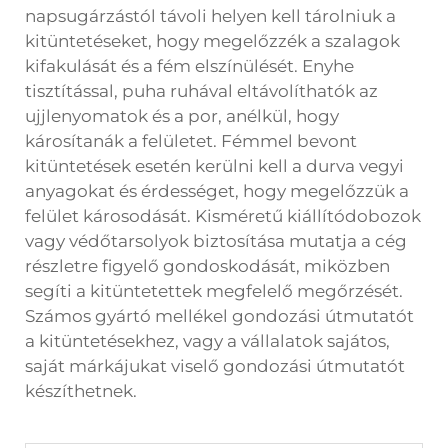
napsugárzástól távoli helyen kell tárolniuk a
kitüntetéseket, hogy megelőzzék a szalagok
kifakulását és a fém elszínülését. Enyhe
tisztítással, puha ruhával eltávolíthatók az
ujjlenyomatok és a por, anélkül, hogy
károsítanák a felületet. Fémmel bevont
kitüntetések esetén kerülni kell a durva vegyi
anyagokat és érdességet, hogy megelőzzük a
felület károsodását. Kisméretű kiállítódobozok
vagy védőtarsolyok biztosítása mutatja a cég
részletre figyelő gondoskodását, miközben
segíti a kitüntetettek megfelelő megőrzését.
Számos gyártó mellékel gondozási útmutatót
a kitüntetésekhez, vagy a vállalatok sajátos,
saját márkájukat viselő gondozási útmutatót
készíthetnek.