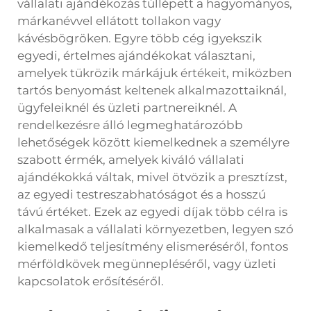
vállalati ajándékozás túllépett a hagyományos,
márkanévvel ellátott tollakon vagy
kávésbögröken. Egyre több cég igyekszik
egyedi, értelmes ajándékokat választani,
amelyek tükrözik márkájuk értékeit, miközben
tartós benyomást keltenek alkalmazottaiknál,
ügyfeleiknél és üzleti partnereiknél. A
rendelkezésre álló legmeghatározóbb
lehetőségek között kiemelkednek a személyre
szabott érmék, amelyek kiváló vállalati
ajándékokká váltak, mivel ötvözik a presztízst,
az egyedi testreszabhatóságot és a hosszú
távú értéket. Ezek az egyedi díjak több célra is
alkalmasak a vállalati környezetben, legyen szó
kiemelkedő teljesítmény elismeréséről, fontos
mérföldkövek megünnepléséről, vagy üzleti
kapcsolatok erősítéséről.