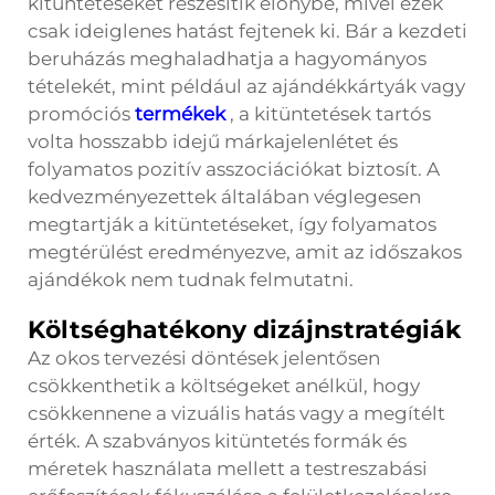
kitüntetéseket részesítik előnybe, mivel ezek
csak ideiglenes hatást fejtenek ki. Bár a kezdeti
beruházás meghaladhatja a hagyományos
tételekét, mint például az ajándékkártyák vagy
promóciós
termékek
, a kitüntetések tartós
volta hosszabb idejű márkajelenlétet és
folyamatos pozitív asszociációkat biztosít. A
kedvezményezettek általában véglegesen
megtartják a kitüntetéseket, így folyamatos
megtérülést eredményezve, amit az időszakos
ajándékok nem tudnak felmutatni.
Költséghatékony dizájnstratégiák
Az okos tervezési döntések jelentősen
csökkenthetik a költségeket anélkül, hogy
csökkennene a vizuális hatás vagy a megítélt
érték. A szabványos kitüntetés formák és
méretek használata mellett a testreszabási