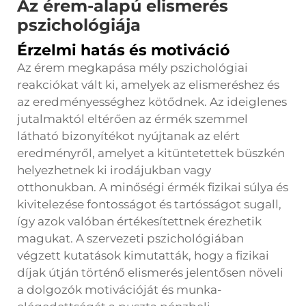
Az érem-alapú elismerés
pszichológiája
Érzelmi hatás és motiváció
Az érem megkapása mély pszichológiai
reakciókat vált ki, amelyek az elismeréshez és
az eredményességhez kötődnek. Az ideiglenes
jutalmaktól eltérően az érmék szemmel
látható bizonyítékot nyújtanak az elért
eredményről, amelyet a kitüntetettek büszkén
helyezhetnek ki irodájukban vagy
otthonukban. A minőségi érmék fizikai súlya és
kivitelezése fontosságot és tartósságot sugall,
így azok valóban értékesítettnek érezhetik
magukat. A szervezeti pszichológiában
végzett kutatások kimutatták, hogy a fizikai
díjak útján történő elismerés jelentősen növeli
a dolgozók motivációját és munka-