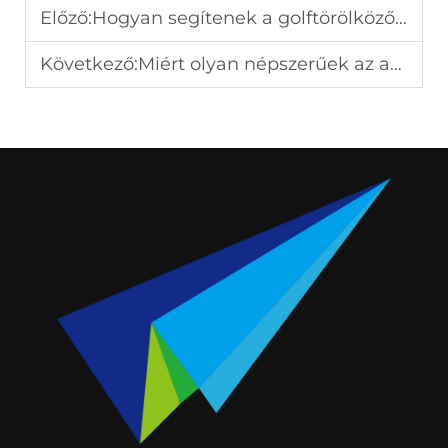
Előző:
Hogyan segítenek a golftörölközők fenntartani felszerelése legjobb állapotát?
Következő:
Miért olyan népszerűek az akril és fém kulcstartók?