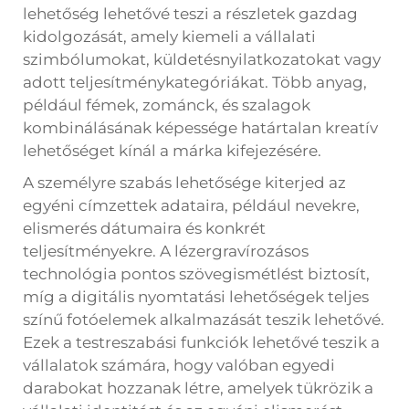
lehetőség lehetővé teszi a részletek gazdag
kidolgozását, amely kiemeli a vállalati
szimbólumokat, küldetésnyilatkozatokat vagy
adott teljesítménykategóriákat. Több anyag,
például fémek, zománck, és szalagok
kombinálásának képessége határtalan kreatív
lehetőséget kínál a márka kifejezésére.
A személyre szabás lehetősége kiterjed az
egyéni címzettek adataira, például nevekre,
elismerés dátumaira és konkrét
teljesítményekre. A lézergravírozásos
technológia pontos szövegismétlést biztosít,
míg a digitális nyomtatási lehetőségek teljes
színű fotóelemek alkalmazását teszik lehetővé.
Ezek a testreszabási funkciók lehetővé teszik a
vállalatok számára, hogy valóban egyedi
darabokat hozzanak létre, amelyek tükrözik a