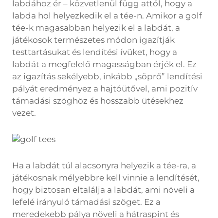
labdához ér – közvetlenül függ attól, hogy a
labda hol helyezkedik el a tée-n. Amikor a golf
tée-k magasabban helyezik el a labdát, a
játékosok természetes módon igazítják
testtartásukat és lendítési ívüket, hogy a
labdát a megfelelő magasságban érjék el. Ez
az igazítás sekélyebb, inkább „söprő” lendítési
pályát eredményez a hajtóütővel, ami pozitív
támadási szöghöz és hosszabb ütésekhez
vezet.
Ha a labdát túl alacsonyra helyezik a tée-ra, a
játékosnak mélyebbre kell vinnie a lendítését,
hogy biztosan eltalálja a labdát, ami növeli a
lefelé irányuló támadási szöget. Ez a
meredekebb pálya növeli a hátraspint és