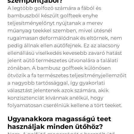
szempontjából?
A legtöbb golfozó számára a fából és
bambuszból készült golfteek enyhe
teljesítményelőnyt nyújtanak a merev
műanyag teekkel szemben, mivel ütésnél
rugalmasan deformálódnak és eltörnek, nem
pedig állnak ellen aütőfejnek. Ez az alacsony
ellenállású viselkedés kevesebb zavaró hatást
jelent aütő természetes útvonalára a találati
zónában. A bambusz golfteek különösen
ötvözik a fa természetes teljesítményjellemzőit
a nagyobb tartóssággal, így gyakorlati
választást jelentenek azok számára, akik
konzisztenciát kívánnak anélkül, hogy
folyamatosan cserélniük kellene a tört teeket.
Ugyanakkora magasságú teet
használjak minden ütőhöz?