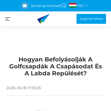
HU
[email protected]
Árajánlat kérése
Hogyan Befolyásolják A
Golfcsapdák A Csapásodat És
A Labda Repülését?
2026-06-18 17:55:25