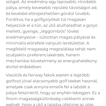
szöget. Az eredmény egy laposabb, rövidebb
pálya, amely kevesebb repülési távolságot ad,
és kevésbé előrejelzhetően gördül tovább.
Fordítva, ha a golfgolyókat túl magasan
helyezzük el a tűn, az ütő alulhaladhat a golyó
mellett, gyenge, „léggömbös” lövést
eredményezve – túlzottan magas pályával és
minimális előrefelé irányuló lendülettel. A
megfelelő magasság megtalálása tehát nem
szubjektív preferenciakérdés, hanem
mechanikai követelmény az energiahatékony
átvitel érdekében.
Vasütők és fairway fakok esetén a legtöbb
golfozó jóval alacsonyabb golf teeket használ,
amelyek csak annyira emelik fel a labdát a
pálya felszínéről, hogy az enyhén lebegjen. Ez a
finom magasságkülönbség csökkenti annak
esélyét, hogy a ütő a talajba ütközne az ütés