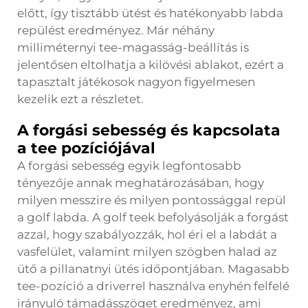
előtt, így tisztább ütést és hatékonyabb labda
repülést eredményez. Már néhány
milliméternyi tee-magasság-beállítás is
jelentősen eltolhatja a kilövési ablakot, ezért a
tapasztalt játékosok nagyon figyelmesen
kezelik ezt a részletet.
A forgási sebesség és kapcsolata
a tee pozíciójával
A forgási sebesség egyik legfontosabb
tényezője annak meghatározásában, hogy
milyen messzire és milyen pontossággal repül
a golf labda. A golf teek befolyásolják a forgást
azzal, hogy szabályozzák, hol éri el a labdát a
vasfelület, valamint milyen szögben halad az
ütő a pillanatnyi ütés időpontjában. Magasabb
tee-pozíció a driverrel használva enyhén felfelé
irányuló támadásszöget eredményez, ami