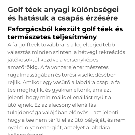
Golf téek anyagi különbségei
és hatásuk a csapás érzésére
Faforgácsból készült golf téek és
természetes teljesítmény
A fa golfteek továbbra is a legelterjedtebb
választás minden szinten, a hétvégi rekreációs
játékosoktól kezdve a versenyképes
amatőrökig. A fa vonzereje természetes
rugalmasságában és törési viselkedésében
rejlik. Amikor egy vasütő a labdára csap, a fa
tee meghajlik, és gyakran eltörik, ami azt
jelenti, hogy minimális ellenállást nyújt a
ütőfejnek. Ez az alacsony ellenállás
tulajdonsága valójában előnyös – azt jelenti,
hogy a tee nem téríti el az ütő pályáját, és nem
nyel el olyan energiát, amelyet a labdára
kellene átadni.