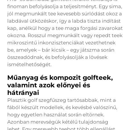
finoman befolyásolja a teljesítményt. Egy sima,
jól megmunkált tee kevesebb súrlódást okoz a
labdával ütközéskor, így a labda tiszta indítást
kap, anélkül hogy a tee maga forgási zavarokat
okozna. Rosszul megmunkált vagy repedt teek
mikroszintű inkonzisztenciákat vezethetnek
be, amelyek – bár kicsik – egy játszma során
összeadódnak, és befolyásolják a lövések
ismételhetőségét.
Műanyag és kompozit golfteek,
valamint azok előnyei és
hátrányai
Plasztik
golf szegfűszeg
tartósabbak, mint a
fából készült modellek, és kevésbé valószínű,
hogy egyetlen használat során eltörnek.
Azonban merevségük kétélű tulajdonság
lehet. Egy merevebb teebot több ellenállást