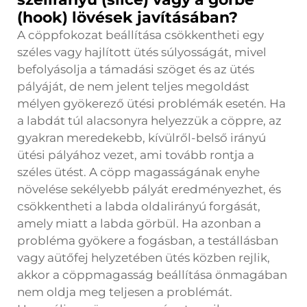
(hook) lövések javításában?
A cöppfokozat beállítása csökkentheti egy
széles vagy hajlított ütés súlyosságát, mivel
befolyásolja a támadási szöget és az ütés
pályáját, de nem jelent teljes megoldást
mélyen gyökerező ütési problémák esetén. Ha
a labdát túl alacsonyra helyezzük a cöppre, az
gyakran meredekebb, kívülről-belső irányú
ütési pályához vezet, ami tovább rontja a
széles ütést. A cöpp magasságának enyhe
növelése sekélyebb pályát eredményezhet, és
csökkentheti a labda oldalirányú forgását,
amely miatt a labda görbül. Ha azonban a
probléma gyökere a fogásban, a testállásban
vagy aütőfej helyzetében ütés közben rejlik,
akkor a cöppmagasság beállítása önmagában
nem oldja meg teljesen a problémát.