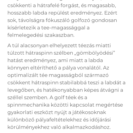
csökkenti a hátrafelé forgást, és magasabb,
hosszabb labda repülést eredményez. Ezért
sok, távolságra fókuszáló golfozó gondosan
kísérletezik a tee-magassággal a
felmelegedési szakaszban.
A túl alacsonyan elhelyezett téezás miatti
túlzott hátraspinn szélben „gömbölyödési”
hatást eredményez, ami miatt a labda
könnyen eltéríthető a pálya vonalától. Az
optimalizált tée magasságból származó
csökkent hátraspinn stabilabbá teszi a labdát a
levegőben, és hatékonyabban képes átvágni a
széllel szemben. A golf téek és a
spinnmechanika közötti kapcsolat megértése
gyakorlati eszközt nyújt a játékosoknak
különböző pályafeltételekhez és időjárási
körülményekhez való alkalmazkodáshoz.