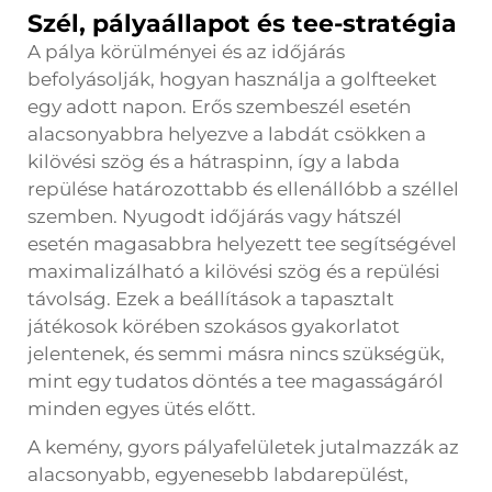
Szél, pályaállapot és tee-stratégia
A pálya körülményei és az időjárás
befolyásolják, hogyan használja a golfteeket
egy adott napon. Erős szembeszél esetén
alacsonyabbra helyezve a labdát csökken a
kilövési szög és a hátraspinn, így a labda
repülése határozottabb és ellenállóbb a széllel
szemben. Nyugodt időjárás vagy hátszél
esetén magasabbra helyezett tee segítségével
maximalizálható a kilövési szög és a repülési
távolság. Ezek a beállítások a tapasztalt
játékosok körében szokásos gyakorlatot
jelentenek, és semmi másra nincs szükségük,
mint egy tudatos döntés a tee magasságáról
minden egyes ütés előtt.
A kemény, gyors pályafelületek jutalmazzák az
alacsonyabb, egyenesebb labdarepülést,