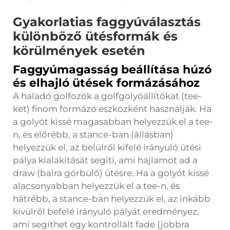
Gyakorlatias faggyúválasztás
különböző ütésformák és
körülmények esetén
Faggyúmagasság beállítása húzó
és elhajló ütések formázásához
A haladó golfozók a golfgolyóállítókat (tee-
ket) finom formázó eszközként használják. Ha
a golyót kissé magasabban helyezzük el a tee-
n, és előrébb, a stance-ban (állásban)
helyezzük el, az belülről kifelé irányuló ütési
pálya kialakítását segíti, ami hajlamot ad a
draw (balra görbülő) ütésre. Ha a golyót kissé
alacsonyabban helyezzük el a tee-n, és
hátrébb, a stance-ban helyezzük el, az inkább
kívülről befelé irányuló pályát eredményez,
ami segíthet egy kontrollált fade (jobbra