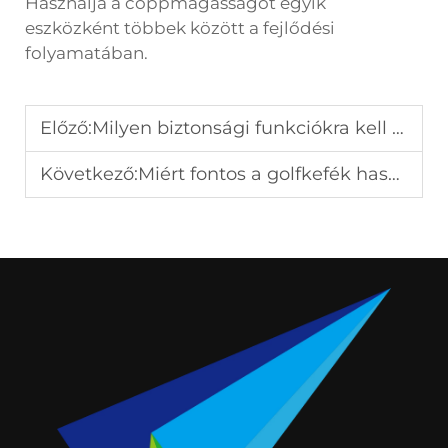
Használja a cöppmagasságot egyik
eszközként többek között a fejlődési
folyamatában.
Előző:
Milyen biztonsági funkciókra kell figyelni a lyukasztó eszközök kiválasztásakor?
Következő:
Miért fontos a golfkefék használata a ütők karbantartásához?