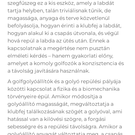
szegfűszeg
ez a kis eszköz, amely a labdát
tartja helyben, talán triviálisnak tűnik, de
magassága, anyaga és terve közvetlenül
befolyásolja, hogyan érinti a klubfej a labdát,
hogyan alakul ki a csapás útvonala, és végül
hová repül a labda az ütés után. Ennek a
kapcsolatnak a megértése nem pusztán
elméleti kérdés – hanem gyakorlati előny,
amelyet a komoly golfozók a konzisztencia és
a távolság javítására használnak.
A golfgolyóállítók és a golyó repülési pályája
közötti kapcsolat a fizika és a biomechanika
törvényeire épül. Amikor módosítja a
golyóállító magasságát, megváltoztatja a
klubfej találkozásának szögét a golyóval, ami
hatással van a kilövési szögre, a forgási
sebességre és a repülési távolságra. Amikor a
golyóállító anyagát változtatja meg, a csapás