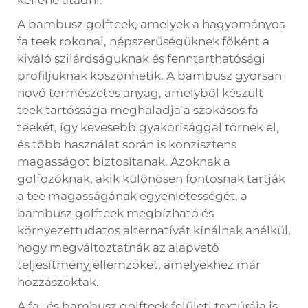
A bambusz golfteek, amelyek a hagyományos
fa teek rokonai, népszerűségüknek főként a
kiváló szilárdságuknak és fenntarthatósági
profiljuknak köszönhetik. A bambusz gyorsan
növő természetes anyag, amelyből készült
teek tartóssága meghaladja a szokásos fa
teekét, így kevesebb gyakorisággal törnek el,
és több használat során is konzisztens
magasságot biztosítanak. Azoknak a
golfozóknak, akik különösen fontosnak tartják
a tee magasságának egyenletességét, a
bambusz golfteek megbízható és
környezettudatos alternatívát kínálnak anélkül,
hogy megváltoztatnák az alapvető
teljesítményjellemzőket, amelyekhez már
hozzászoktak.
A fa- és bambusz golfteek felületi textúrája is