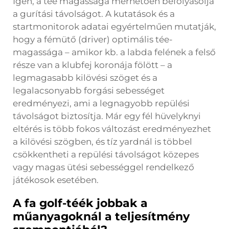
Igen, a tée magassága mérhetően befolyásolja
a gurítási távolságot. A kutatások és a
startmonitorok adatai egyértelműen mutatják,
hogy a fémütő (driver) optimális tée-
magassága – amikor kb. a labda felének a felső
része van a klubfej koronája fölött – a
legmagasabb kilövési szöget és a
legalacsonyabb forgási sebességet
eredményezi, ami a legnagyobb repülési
távolságot biztosítja. Már egy fél hüvelyknyi
eltérés is több fokos változást eredményezhet
a kilövési szögben, és tíz yardnál is többel
csökkentheti a repülési távolságot közepes
vagy magas ütési sebességgel rendelkező
játékosok esetében.
A fa golf-téék jobbak a
műanyagoknál a teljesítmény