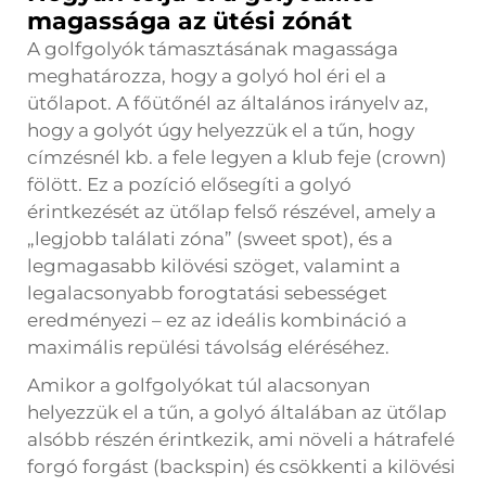
magassága az ütési zónát
A golfgolyók támasztásának magassága
meghatározza, hogy a golyó hol éri el a
ütőlapot. A főütőnél az általános irányelv az,
hogy a golyót úgy helyezzük el a tűn, hogy
címzésnél kb. a fele legyen a klub feje (crown)
fölött. Ez a pozíció elősegíti a golyó
érintkezését az ütőlap felső részével, amely a
„legjobb találati zóna” (sweet spot), és a
legmagasabb kilövési szöget, valamint a
legalacsonyabb forogtatási sebességet
eredményezi – ez az ideális kombináció a
maximális repülési távolság eléréséhez.
Amikor a golfgolyókat túl alacsonyan
helyezzük el a tűn, a golyó általában az ütőlap
alsóbb részén érintkezik, ami növeli a hátrafelé
forgó forgást (backspin) és csökkenti a kilövési