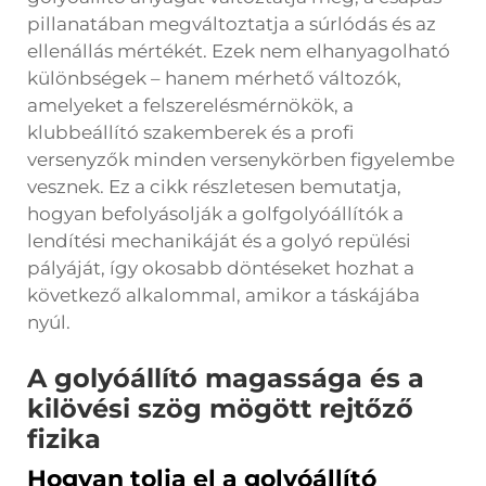
pillanatában megváltoztatja a súrlódás és az
ellenállás mértékét. Ezek nem elhanyagolható
különbségek – hanem mérhető változók,
amelyeket a felszerelésmérnökök, a
klubbeállító szakemberek és a profi
versenyzők minden versenykörben figyelembe
vesznek. Ez a cikk részletesen bemutatja,
hogyan befolyásolják a golfgolyóállítók a
lendítési mechanikáját és a golyó repülési
pályáját, így okosabb döntéseket hozhat a
következő alkalommal, amikor a táskájába
nyúl.
A golyóállító magassága és a
kilövési szög mögött rejtőző
fizika
Hogyan tolja el a golyóállító