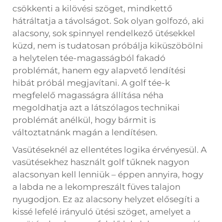
csökkenti a kilövési szöget, mindkettő
hátráltatja a távolságot. Sok olyan golfozó, aki
alacsony, sok spinnyel rendelkező ütésekkel
küzd, nem is tudatosan próbálja kiküszöbölni
a helytelen tée-magasságból fakadó
problémát, hanem egy alapvető lendítési
hibát próbál megjavítani. A golf tée-k
megfelelő magasságra állítása néha
megoldhatja azt a látszólagos technikai
problémát anélkül, hogy bármit is
változtatnánk magán a lendítésen.
Vasütéseknél az ellentétes logika érvényesül. A
vasütésekhez használt golf tűknek nagyon
alacsonyan kell lenniük – éppen annyira, hogy
a labda ne a lekompreszált füves talajon
nyugodjon. Ez az alacsony helyzet elősegíti a
kissé lefelé irányuló ütési szöget, amelyet a