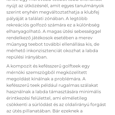
nyújt az ütközésnél, amit egyes tanulmányok
szerint enyhén megváltoztathatja a klubfej
pályáját a találati zónában. A legtöbb
rekreációs golfozó számára ez a különbség
elhanyagolható. A magas ütési sebességgel
rendelkező játékosok esetében a merev
műanyag teebot további ellenállása kis, de
mérhető inkonzisztenciát okozhat a labda
repülési irányában.
A kompozit és kefésszerű golfteek egy
mérnöki szemszögből megközelített
megoldást kínálnak a problémára. A
kefésszerű teek például rugalmas szálakat
használnak a labda támasztására minimális
érintkezési felülettel, ami elméletileg
csökkenti a súrlódást és az oldalirányú forgást
az ütés pillanatában. Bár ezeknek a