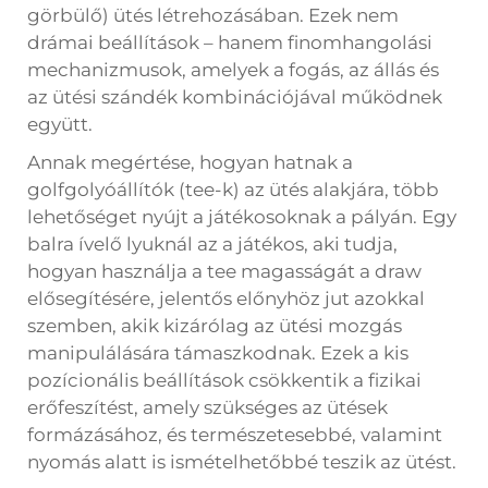
görbülő) ütés létrehozásában. Ezek nem
drámai beállítások – hanem finomhangolási
mechanizmusok, amelyek a fogás, az állás és
az ütési szándék kombinációjával működnek
együtt.
Annak megértése, hogyan hatnak a
golfgolyóállítók (tee-k) az ütés alakjára, több
lehetőséget nyújt a játékosoknak a pályán. Egy
balra ívelő lyuknál az a játékos, aki tudja,
hogyan használja a tee magasságát a draw
elősegítésére, jelentős előnyhöz jut azokkal
szemben, akik kizárólag az ütési mozgás
manipulálására támaszkodnak. Ezek a kis
pozícionális beállítások csökkentik a fizikai
erőfeszítést, amely szükséges az ütések
formázásához, és természetesebbé, valamint
nyomás alatt is ismételhetőbbé teszik az ütést.