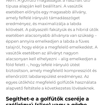
Nem. A golfütő magasságát a használt ütő
típusa alapján kell beállítani. A vasütők
esetében előnyös egy magasabb állvány,
amely felfelé irányuló támadásszöget
eredményez, és maximalizálja a labda
kilövését. A pályaszéli fakütyük és a hibrid ütők
esetében alacsonyabb állványra van szükség –
éppen annyira emelkedjen a labda a füves
talajról, hogy elérje a megfelelő emelkedést. A
vasütők esetében az állványt nagyon
alacsonyan kell elhelyezni – alig emelkedjen a
föld felett –, hogy lefelé irányuló ütést
biztosítson, amely megfelelő kompressziót és
ellenőrzött labdarepülést eredményez. Az
egyes ütőkhöz megfelelő golfütők használata
alapvető feltétele a következetes lövéseknek.
Segíthet-e a golfütők cseréje a
szélirányú (slice) vagy a görbe