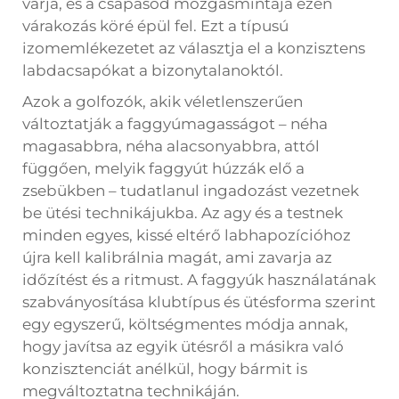
várja, és a csapásod mozgásmintája ezen
várakozás köré épül fel. Ezt a típusú
izomemlékezetet az választja el a konzisztens
labdacsapókat a bizonytalanoktól.
Azok a golfozók, akik véletlenszerűen
változtatják a faggyúmagasságot – néha
magasabbra, néha alacsonyabbra, attól
függően, melyik faggyút húzzák elő a
zsebükben – tudatlanul ingadozást vezetnek
be ütési technikájukba. Az agy és a testnek
minden egyes, kissé eltérő labhapozícióhoz
újra kell kalibrálnia magát, ami zavarja az
időzítést és a ritmust. A faggyúk használatának
szabványosítása klubtípus és ütésforma szerint
egy egyszerű, költségmentes módja annak,
hogy javítsa az egyik ütésről a másikra való
konzisztenciát anélkül, hogy bármit is
megváltoztatna technikáján.