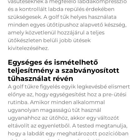
vasütéseknek a megfelelő labdakompresszió
és a kontrollált labda repülés érdekében
szükségesek. A golf tűk helyes használata
minden egyes ütőtípushoz alapvető készség,
amely közvetlenül hozzájárul a teljes
ütőkészleten belüli jobb ütések
kivitelezéséhez.
Egységes és ismételhető
teljesítmény a szabványosított
tűhasználat révén
A golf tűkre figyelés egyik legkevésbé elismert
előnye az, hogy egységesítést hoz a pre-ütési
rutinba. Amikor minden alkalommal
ugyanolyan magasságú tűt használ
ugyanahhoz az ütőhöz, akkor egy változót
eltávolít az egyenletből. A tested megtanulja,
hogy a labdát egy meghatározott pozícióban