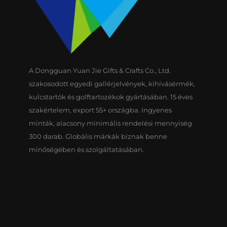
A Dongguan Yuan Jie Gifts & Crafts Co., Ltd.
szakosodott egyedi gallérjelvények, kihívásérmék,
kulcstartók és golftartozékok gyártásában. 15 éves
szakértelem, export 55+ országba. Ingyenes
minták, alacsony minimális rendelési mennyiség
300 darab. Globális márkák bíznak benne
minőségében és szolgáltatásában.