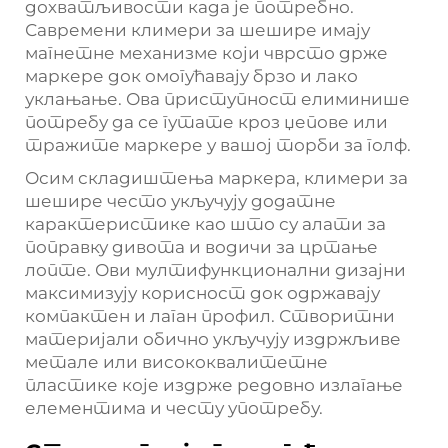
дохватљивости када је потребно.
Савремени климери за шешире имају
магнетне механизме који чврсто држе
маркере док омогућавају брзо и лако
уклањање. Ова приступност елиминише
потребу да се гутате кроз џепове или
тражите маркере у вашој торби за голф.
Осим складиштења маркера, климери за
шешире често укључују додатне
карактеристике као што су алати за
поправку дивота и водичи за цртање
лопте. Ови мултифункционални дизајни
максимизују корисност док одржавају
компактен и лаган профил. Створитни
материјали обично укључују издржљиве
метале или висококвалитетне
пластике које издрже редовно излагање
елементима и честу употребу.