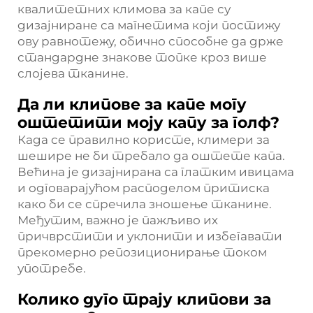
квалитетних климова за капе су
дизајниране са магнетима који постижу
ову равнотежу, обично способне да држе
стандардне знакове топке кроз више
слојева тканине.
Да ли клипове за капе могу
оштетити моју капу за голф?
Када се правилно користе, климери за
шешире не би требало да оштете капа.
Већина је дизајнирана са глатким ивицама
и одговарајућом расподелом притиска
како би се спречила зношење тканине.
Међутим, важно је пажљиво их
причврстити и уклонити и избегавати
прекомерно репозиционирање током
употребе.
Колико дуго трају клипови за