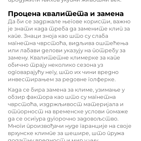
Процена квалитета и замена
Да би се задржале његове користи, важно
је знати када треба да замените клип за
капе. Знаци зноја као што су слаба
магнетна чврстоћа, видљива оштећења
или лабави делови указују на потребу за
замену. Квалитетне климерке за капе
обично трају неколико сезона уз
одговарајућу негу, што их чини вредно
инвестирањем за редовне голферке.
Када се бира замена за климе, узимање у
обзир фактора као што су магнетна
чврстоћа, издржљивост материјала и
отпорност на временске услови помаже
да се осигура дугорочно задовољство.
Многи произвођачи нуде гаранције на своје
врхунске климпе за шешире, што пружа
додатну вредност и мир у уму.