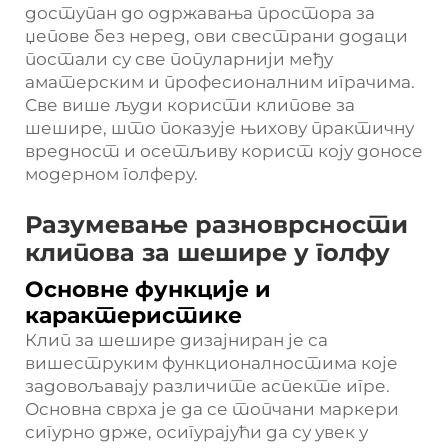
доступан до одржавања простора за
џепове без неред, ови свестрани додаци
постали су све популарнији међу
аматерским и професионалним играчима.
Све више људи користи клипове за
шешире, што показује њихову практичну
вредност и осетљиву корист коју доносе
модерном голферу.
Разумевање разноврсности
клипова за шешире у голфу
Основне функције и
карактеристике
Клип за шешире дизајниран је са
вишеструким функционалностима које
задовољавају различите аспекте игре.
Основна сврха је да се топчани маркери
сигурно држе, осигурајући да су увек у