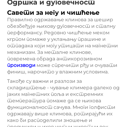
Одршка и дуговечност
Савети за негу и чишћење
Правилно одржавање клинова за шешир
обезбеђује њихову дуговечност и сталну
перформансу. Редовно чишћење меком
кrpпом помаже у уклањању прашине и
отпадака који могу утицати на магнетни
механизам. За металне клинове,
повремена обрада антикорозивном
производи
може спречити рђу и очувати
финиш, нарочито у влажним условима.
Такође су важни и разлози за
складиштење - чување климера далеко од
јаких магнетних поља и екстремних
температура помаже да се њихова
функционалност сачува. Многи голфисти
одржавају више климова, ротирајући их
како би расподелили зношење и
продужили њихов укупни животни век.