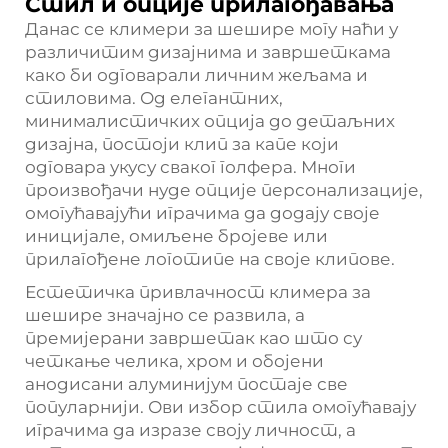
Стил и опције прилагођавања
Данас се климери за шешире могу наћи у
различитим дизајнима и завршеткама
како би одговарали личним жељама и
стиловима. Од елегантних,
минималистичких опција до детаљних
дизајна, постоји клип за капе који
одговара укусу сваког голфера. Многи
произвођачи нуде опције персонализације,
омогућавајући играчима да додају своје
иницијале, омиљене бројеве или
прилагођене логотипе на своје клипове.
Естетичка привлачност климера за
шешире значајно се развила, а
премијерани завршетак као што су
четкање челика, хром и обојени
анодисани алуминијум постаје све
популарнији. Ови избор стила омогућавају
играчима да изразе своју личност, а