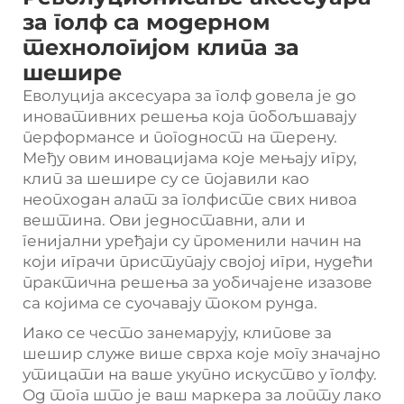
за голф са модерном
технологијом клипа за
шешире
Еволуција аксесуара за голф довела је до
иновативних решења која побољшавају
перформансе и погодност на терену.
Међу овим иновацијама које мењају игру,
клип за шешире
су се појавили као
неопходан алат за голфисте свих нивоа
вештина. Ови једноставни, али и
генијални уређаји су променили начин на
који играчи приступају својој игри, нудећи
практична решења за уобичајене изазове
са којима се суочавају током рунда.
Иако се често занемарују, клипове за
шешир служе више сврха које могу значајно
утицати на ваше укупно искуство у голфу.
Од тога што је ваш маркера за лопту лако