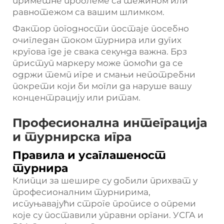
приметне проблеме са тежином или
равнотежом са вашим шлимком.
Фактор погодности постаје посебно
очигледан током турнира или дугих
кругова где је свака секунда важна. Брз
приступ маркеру може помоћи да се
одржи темп игре и смањи непотребни
покрети који би могли да наруше вашу
концентрацију или ритам.
Професионална интеграција
и турнирска игра
Правила и усаглашеност
турнира
Клипци за шешире су добили прихват у
професионалним турнирима,
испуњавајући строге прописе о опреми
које су поставили управни органи. УСГА и