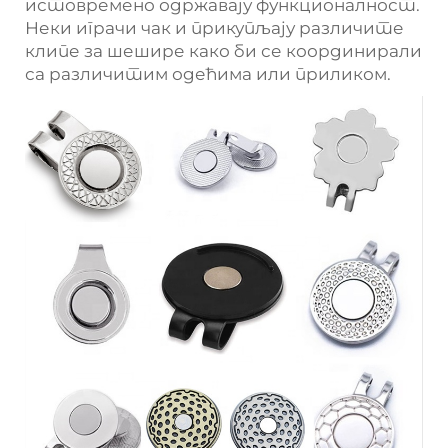
истовремено одржавају функционалност.
Неки играчи чак и прикупљају различите
клипе за шешире како би се координирали
са различитим одећима или приликом.