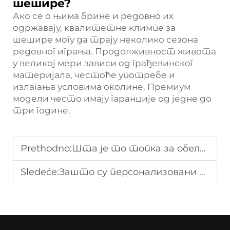
шешире?
Ако се о њима брине и редовно их
одржавају, квалитетне климпе за
шешире могу да трају неколико сезона
редовног играња. Продолживност живота
у великој мери зависи од грађевинског
материјала, честоће употребе и
излагања условима околине. Премиум
модели често имају гаранције од једне до
три године.
Prethodno:
Шта је то топка за обележавање и зашто је важна у голфу?
Sledeće:
Зашто су персонализовани носиоци голфских картица набирали популарност?