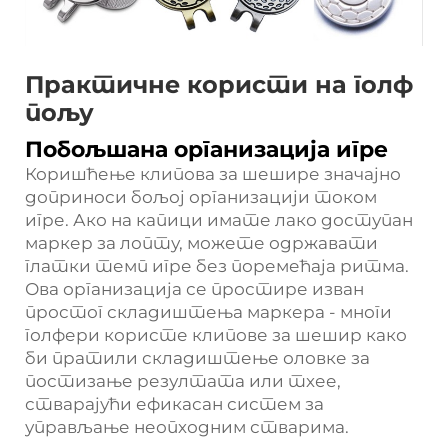
Практичне користи на голф
пољу
Побољшана организација игре
Коришћење клипова за шешире значајно
доприноси бољој организацији током
игре. Ако на капици имате лако доступан
маркер за лопту, можете одржавати
глатки темп игре без поремећаја ритма.
Ова организација се простире изван
простог складиштења маркера - многи
голфери користе клипове за шешир како
би пратили складиштење оловке за
постизање резултата или тхее,
стварајући ефикасан систем за
управљање неопходним стварима.