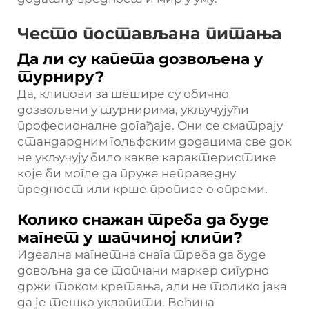
Често постављана питања
Да ли су капета дозвољена у
турниру?
Да, клипови за шешире су обично
дозвољени у турнирима, укључујући
професионалне догађаје. Они се сматрају
стандардним гольфским додацима све док
не укључују било какве карактеристике
које би могле да пруже неправедну
предност или крше прописе о опреми.
Колико снажан треба да буде
магнет у шапчиној клипи?
Идеална магнетна снага треба да буде
довољна да се топчани маркер сигурно
држи током кретања, али не толико јака
да је тешко уклопити. Већина