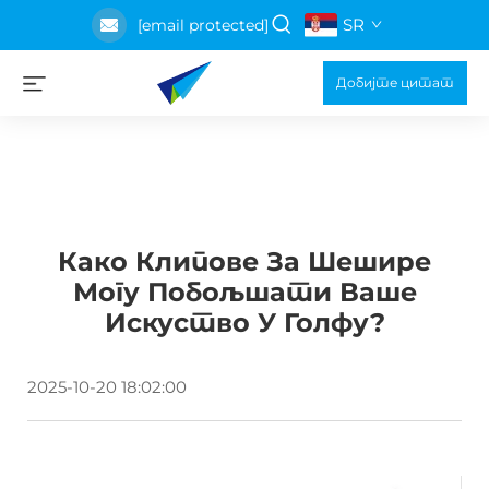
SR
[email protected]
Добијте цитат
Како Клипове За Шешире
Могу Побољшати Ваше
Искуство У Голфу?
2025-10-20 18:02:00