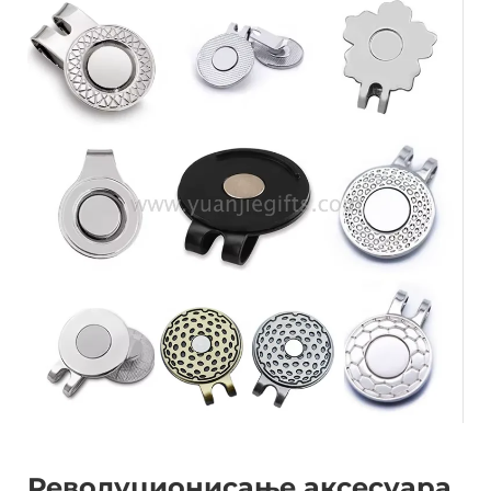
Револуционисање аксесуара