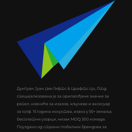
Дунггуан Јуан Џее Гифтс & Црафтс Цо, Лтд.
специјализована је за прилагођене значке за
репел, новчиће за изазов, кључеве и аксесуар
за голф. 15 година искуства, извоз у 55+ земаља.
Бесплатни узорци, низак MOQ 300 комада.
Поуздано од стране глобалних брендова за