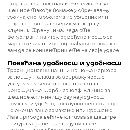
Стратешко постављање клипова за
шешире такође помаже у спречавању
уобичајеног проблема изгубљених или
погрешно постављених маркера у
кључним тренуцима. Када сте
фокусирани на игру, одређено место за
маркер елиминише одвраћање и помаже
вам да се концентришете на своје ударе.
Повећана удобност и удобност
Традиционални начини ношења маркера
за лопту и алата за поправку често
укључују пуњење џепова или стално
приступање торби за голф. Клипце за
шешире елиминишу ову неугодност
пружајући удобно, доступно решење које
не омета ваше замахање или кретање.
Лага природа већине клипова за шешире
осигурава да не стварају никакве