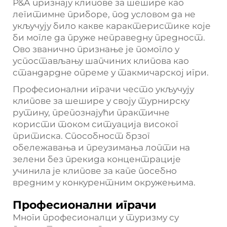
Р&А признају клипове за шешире као
легитимне приборе, под условом да не
укључују било какве карактеристике које
би могле да пруже неправедну предност.
Ово званично признање је помогло у
успостављању шапчиних клипова као
стандардне опреме у такмичарској игри.
Професионални играчи често укључују
клипове за шешире у своју турнирску
рутину, препознајући практичне
користи током ситуација високог
притиска. Способност брзог
обележавања и преузимања лопти на
зелени без прекида концентрације
учинила је клипове за капе посебно
вредним у конкурентним окружењима.
Професионални играчи
Многи професионалци у туризму су