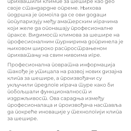
прихватили климпе за шешире као део
своје стандардне опреме. Њихова
подршка је помогла да се ови додаци
популаризују међу аматерским играчима
који желе да опонашају професионалне
праксе. Видимост климова за шешире на
професионалним турнирима допринела је
њиховом широко распрострањеном
прихватању на свим нивоима игре.
Професионална повратна информација
такође је утицала на развој нових дизајна
клипа за шешире, а произвођачи су
укључили предлоге играча туре како би
побољшали функционалност и
издржљивост. Ова сарадња између
професионалаца и произвођача наставља
да покреће иновације у технологији клипа
за шешире.