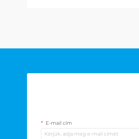
színvonalnak megfelelő zsetonok
vásárlása. Akár kaszinó...
E-mail cím