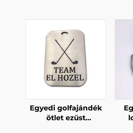
Egyedi golfajándék
Eg
ötlet ezüst
l
lézergravírozott