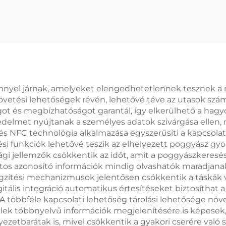
oggyászcímke
Gumiból Készült
névkártyával
Táskacímk
nyel járnak, amelyeket elengedhetetlennek tesznek a ma
 követési lehetőségek révén, lehetővé téve az utasok sz
got és megbízhatóságot garantál, így elkerülhető a hag
védelmet nyújtanak a személyes adatok szivárgása ellen,
s NFC technológia alkalmazása egyszerűsíti a kapcsolati 
tési funkciók lehetővé teszik az elhelyezett poggyász gyor
sági jellemzők csökkentik az időt, amit a poggyászkeresé
fontos azonosító információk mindig olvashatók maradjana
gzítési mechanizmusok jelentősen csökkentik a táskák vé
gitális integráció automatikus értesítéseket biztosíthat 
 többféle kapcsolati lehetőség tárolási lehetősége növe
ek többnyelvű információk megjelenítésére is képesek, 
ezetbarátak is, mivel csökkentik a gyakori cserére való