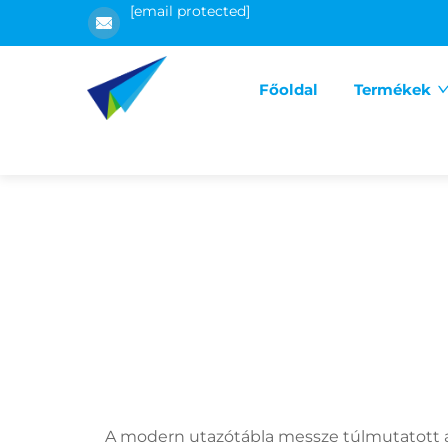
[email protected]
Főoldal
Termékek
A modern utazótábla messze túlmutatott az 