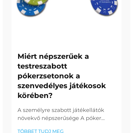
Miért népszerűek a
testreszabott
pókerzsetonok a
szenvedélyes játékosok
körében?
A személyre szabott játékellátók
növekvő népszerűsége A póker
világa messze túlmutatott a Las
TÖBBET TUDJ MEG