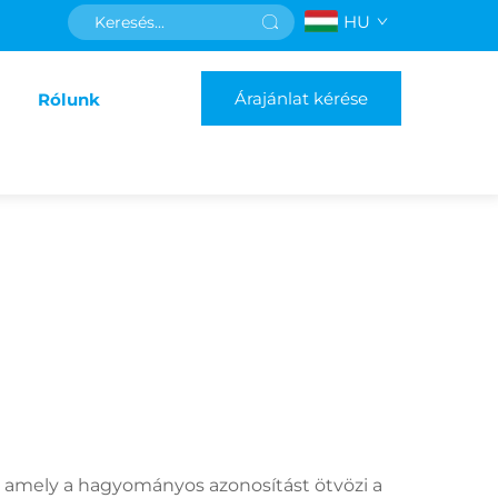
HU
Árajánlat kérése
Rólunk
t, amely a hagyományos azonosítást ötvözi a