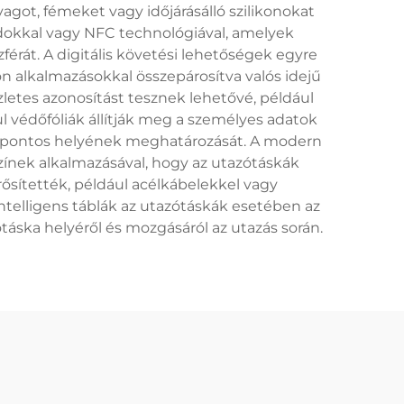
agot, fémeket vagy időjárásálló szilikonokat
dokkal vagy NFC technológiával, amelyek
érát. A digitális követési lehetőségek egyre
n alkalmazásokkal összepárosítva valós idejű
letes azonosítást tesznek lehetővé, például
l védőfóliák állítják meg a személyes adatok
ka pontos helyének meghatározását. A modern
zínek alkalmazásával, hogy az utazótáskák
ítették, például acélkábelekkel vagy
ntelligens táblák az utazótáskák esetében az
ótáska helyéről és mozgásáról az utazás során.