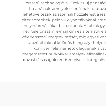
korszerű technológiával. Ezek az új generác
használnak, amelyek ellenállnak az uta
lehetővé teszik az azonnali hozzáférést a r
elterjedtebbek, például olyan tábláknál, am
helyinformációkat biztosítanak. A táblák g
név, telefonszám, e-mail cím és alternatív 
véletlenszerű megtekintését, míg egyes kor
utazótábláknál különös hangsúlyt helyezn
könnyen felismerhetők legyenek a cs
megerősített hurkokkal, amelyek ellenállnak
utazási társaságok rendszereivel is integrálh