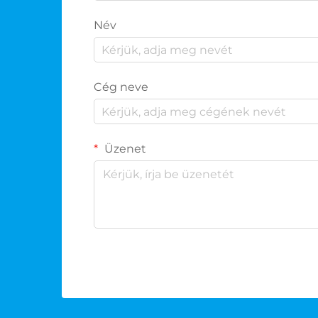
Név
Cég neve
Üzenet