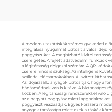
bőröndcímkéhez
p
egyedi gravírozott
alumínium fém
golfzsáktábla
A modern utazótáskák számos gyakorlati előn
integrálása nyugalmat biztosít a valós idejű
poggyászukat. A megbízható kivitel tartóssá
cserélgetés. A fejlett adatvédelmi funkciók 
a légitársaság dolgozói számára. A QR-kódok é
cserére nincs is szükség. Az intelligens köve
szállodai előcsarnokokban. A javított látható
Az időjárásálló anyagok biztosítják, hogy a 
bánásmódnak van is kitéve. A biztonságos rö
közben. A légitársasági rendszerekkel való di
az elhagyott poggyász miatti aggodalmakat. A
poggyászt visszaadják. Egyes korszerű modell
anyagok tartóssága miatt ezek a táskák körny