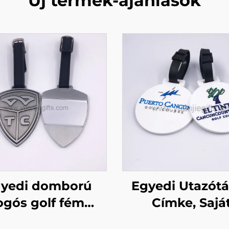
Új termék-ajánlások
yedi domború
Egyedi Utazót
ogós golf fém
Címke, Sajá
táskacímke,
Készítésű Puha