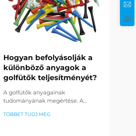
Hogyan befolyásolják a
Ho
különböző anyagok a
ka
golfütők teljesítményét?
go
A golfütők anyagainak
Forr
tudományának megértése. A
a m
szerény golfütő, amelyet gyakran
A go
TÖBBET TUDJ MEG
TÖB
figyelmen kívül hagynak, mégis
inn
elengedhetetlen minden golfozó
amel
játékához, jelentősen fejlődött korai
kén