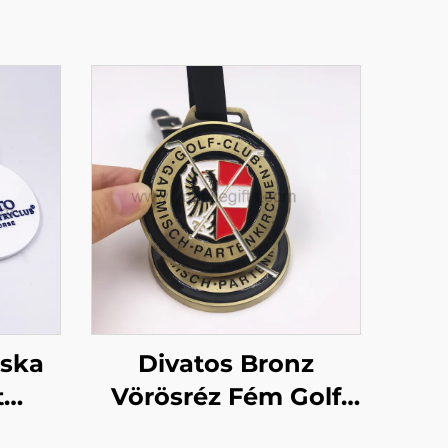
áska
Divatos Bronz
t
Vörösréz Fém Golf
 PVC
Táska Címkék Teljes