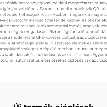
iós táblák tartós anyagokat, például megerősített műany
zás igénybevételének. Számos modell rendelkezik QR-kó
észletes elérhetőségekhez, miközben megőrzik a magánszf
elyek Bluetooth-kapcsolattal rendelkeznek, és okostelefo
yakran tartalmaznak több azonosítási mezőt, amelyek rész
elérhetőségek megadására. Biztonsági funkcióként példáu
szerű modelleknél GPS-követés biztosítja az utazótás
ek a láthatóságra, például visszaverő elemek és élénk s
omagkiadó szalagon. A rögzítő mechanizmusokat megerős
 a szakadásnak és leoldódásnak az utazás során. Egyes i
atók, így automatikus értesítéseket biztosítanak az utaz