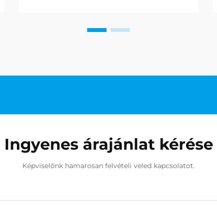
Vegas-i kaszinók zöld
posztóasztalain. Ma már lelkesedők
és gyűjtők egyaránt egyre inkább
vonzódnak az egyedi
pókerzsetonokhoz, amelyek
átalakítják a hétköznapi játéko...
Ingyenes árajánlat kérése
Képviselőnk hamarosan felvételi veled kapcsolatot.