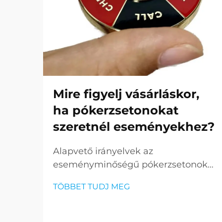
Mire figyelj vásárláskor,
ha pókerzsetonokat
szeretnél eseményekhez?
Alapvető irányelvek az
eseményminőségű pókerzsetonok
kiválasztásához Egy pókeresemény
TÖBBET TUDJ MEG
szervezésekor fontos a részletekre
való odafigyelés, és az egyik
legfontosabb elem a szakmai