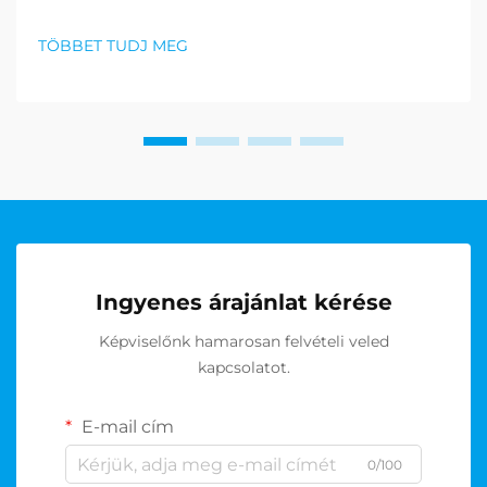
tökéletes ajándék megtalálása a golfrajongók
számára kihívást jelenthet, de a golf
TÖBBET TUDJ MEG
ajándékcsomagok kiváló megoldásként emelkedtek
ki, amelyek a praktikusságot és eleganciát
kombinálják. T...
Ingyenes árajánlat kérése
Képviselőnk hamarosan felvételi veled
kapcsolatot.
E-mail cím
0/100