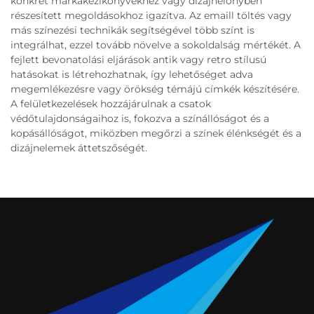
konkrét márkakézikönyvekhez vagy dizájnelőnyben
részesített megoldásokhoz igazítva. Az emaill töltés vagy
más színezési technikák segítségével több színt is
integrálhat, ezzel tovább növelve a sokoldalság mértékét. A
fejlett bevonatolási eljárások antik vagy retro stílusú
hatásokat is létrehozhatnak, így lehetőséget adva
megemlékezésre vagy örökség témájú címkék készítésére.
A felületkezelések hozzájárulnak a csatok
védőtulajdonságaihoz is, fokozva a színállóságot és a
kopásállóságot, miközben megőrzi a színek élénkségét és a
dizájnelemek áttetszőségét.