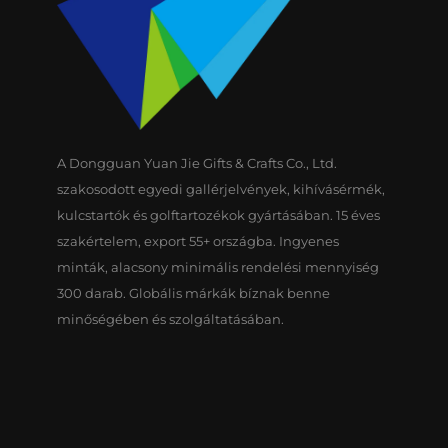
A Dongguan Yuan Jie Gifts & Crafts Co., Ltd.
szakosodott egyedi gallérjelvények, kihívásérmék,
kulcstartók és golftartozékok gyártásában. 15 éves
szakértelem, export 55+ országba. Ingyenes
minták, alacsony minimális rendelési mennyiség
300 darab. Globális márkák bíznak benne
minőségében és szolgáltatásában.