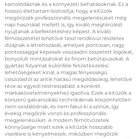
karcolódásnak és a környezeti behatásoknak. Ez a
hosszú élettartam biztosítja, hogy a kitűzők
megőrizzék professzionális megjelenésüket még
napi használat mellett is, így kiváló megtérülést
nyújtanak a befektetéshez képest. A kiváló
fémösszetétel lehetővé teszi rendkívül részletes
dizájnak a létrehozását, amelyek pontosan, nagy
pontossággal képesek visszaadni összetett logókat,
bonyolult mintázatokat és finom betűtípusokat. A
gyártási folyamat különféle felületkezelési
lehetőségeket kínál, a magas fényességű
csiszolástól az antik hatású megoldásokig, lehetővé
téve az egyedi testreszabást a konkrét
márkakövetelményekhez igazítva. Ezek a kitűzők a
korszerű galvanizálási technikáknak köszönhetően
nem oxidálódnak, és nem fakul ki a színük, így
évekig megőrzik vonzó és professzionális
megjelenésüket. A modern fémötvözetek
könnyűsége miatt ezek a kitűzők hosszabb
viselésre is kényelmesek, miközben megőrzik