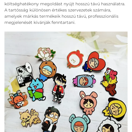
költséghatékony megoldást nyújt hosszú távú használatra.
A tartósság különösen értékes szervezetek számára,
amelyek márkás termékeik hosszú távú, professzionális
megjelenését kívánják fenntartani.