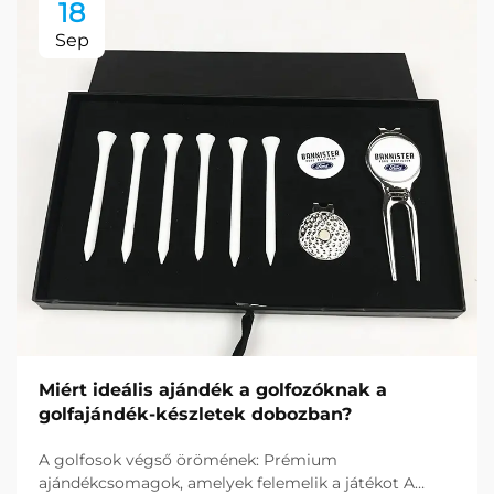
18
Sep
Miért ideális ajándék a golfozóknak a
golfajándék-készletek dobozban?
A golfosok végső örömének: Prémium
ajándékcsomagok, amelyek felemelik a játékot A