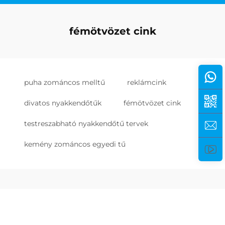
fémötvözet cink
puha zománcos melltű
reklámcink
divatos nyakkendőtűk
fémötvözet cink
testreszabható nyakkendőtű tervek
kemény zománcos egyedi tű