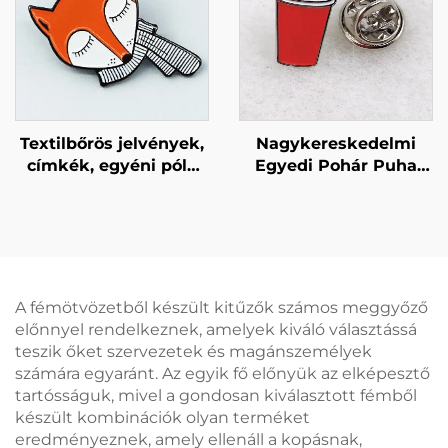
készült jelvény
Textilbőrös jelvények,
Nagykereskedelmi
címkék, egyéni póló
Egyedi Pohár Puha
gallér tű, puha émállal
Email Jelvénnyel
készült jelvények
Egyedi Logó
Személyre Szabott
Fém Teáskanna Kitűző
A fémötvözetből készült kitűzők számos meggyőző
előnnyel rendelkeznek, amelyek kiváló választássá
teszik őket szervezetek és magánszemélyek
számára egyaránt. Az egyik fő előnyük az elképesztő
tartósságuk, mivel a gondosan kiválasztott fémből
készült kombinációk olyan terméket
eredményeznek, amely ellenáll a kopásnak,