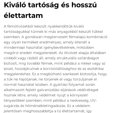
Kiváló tartóság és hosszú
élettartam
A fémötvözetből készült nyakkendőtűk kiváló
tartósságukkal tűnnek ki más anyagokból készült tűkkel
szemben. A gondosan megtervezett fémalapú kombináció
egy olyan terméket eredményez, amely ellenáll a
mindennapi használat igénybevételének, miközben
megőrzi eredeti megjelenését. Az ötvözet alapja általában
cinkből vagy rézből áll, amely strukturális szilárdságot
biztosít, míg további fémek, mint például a nikkel vagy az
ezüst, hozzájárulnak a korrózióállósághoz és az esztétikai
megjelenéshez. Ez a megbízható szerkezet biztosítja, hogy
a tűk ne hajoljanak, ne törjenek el vagy torzuljanak el
normál használat közben. A gyártási folyamat során
alkalmazott fejlett galvanizálási eljárások védőréteget
hoznak létre, amely védelmet nyújt a környezeti
tényezőkkel szemben, mint például a nedvesség, UV-
sugárzás és hőmérsékletingadozás. Ez a védelem
jelentősen meghosszabbítja a tű élettartamát, így