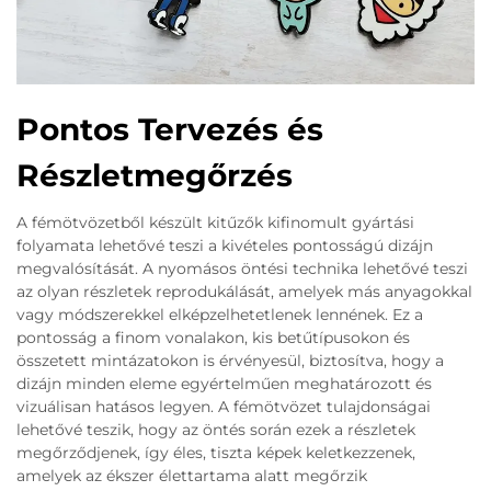
Pontos Tervezés és
Részletmegőrzés
A fémötvözetből készült kitűzők kifinomult gyártási
folyamata lehetővé teszi a kivételes pontosságú dizájn
megvalósítását. A nyomásos öntési technika lehetővé teszi
az olyan részletek reprodukálását, amelyek más anyagokkal
vagy módszerekkel elképzelhetetlenek lennének. Ez a
pontosság a finom vonalakon, kis betűtípusokon és
összetett mintázatokon is érvényesül, biztosítva, hogy a
dizájn minden eleme egyértelműen meghatározott és
vizuálisan hatásos legyen. A fémötvözet tulajdonságai
lehetővé teszik, hogy az öntés során ezek a részletek
megőrződjenek, így éles, tiszta képek keletkezzenek,
amelyek az ékszer élettartama alatt megőrzik