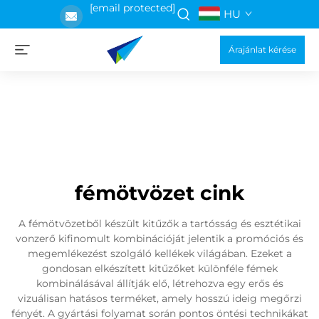
[email protected]
HU
Árajánlat kérése
fémötvözet cink
A fémötvözetből készült kitűzők a tartósság és esztétikai
vonzerő kifinomult kombinációját jelentik a promóciós és
megemlékezést szolgáló kellékek világában. Ezeket a
gondosan elkészített kitűzőket különféle fémek
kombinálásával állítják elő, létrehozva egy erős és
vizuálisan hatásos terméket, amely hosszú ideig megőrzi
fényét. A gyártási folyamat során pontos öntési technikákat