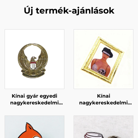
Új termék-ajánlások
Kínai gyár egyedi
Kínai
nagykereskedelmi
nagykereskedelmi
öntött sas melltű puha
fém melltű,
emájl tű
különleges kézműves
ajándéktárgy,
jelvénycsapszéna,
kemény émállal