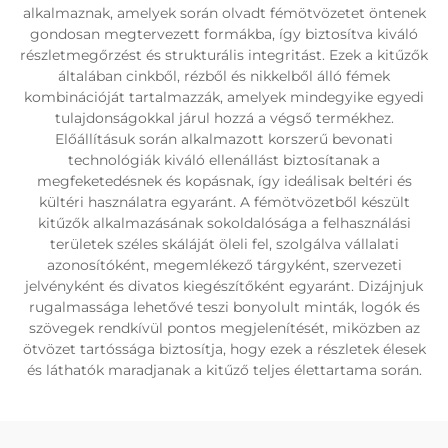
alkalmaznak, amelyek során olvadt fémötvözetet öntenek
gondosan megtervezett formákba, így biztosítva kiváló
részletmegőrzést és strukturális integritást. Ezek a kitűzők
általában cinkből, rézből és nikkelből álló fémek
kombinációját tartalmazzák, amelyek mindegyike egyedi
tulajdonságokkal járul hozzá a végső termékhez.
Előállításuk során alkalmazott korszerű bevonati
technológiák kiváló ellenállást biztosítanak a
megfeketedésnek és kopásnak, így ideálisak beltéri és
kültéri használatra egyaránt. A fémötvözetből készült
kitűzők alkalmazásának sokoldalósága a felhasználási
területek széles skáláját öleli fel, szolgálva vállalati
azonosítóként, megemlékező tárgyként, szervezeti
jelvényként és divatos kiegészítőként egyaránt. Dizájnjuk
rugalmassága lehetővé teszi bonyolult minták, logók és
szövegek rendkívül pontos megjelenítését, miközben az
ötvözet tartóssága biztosítja, hogy ezek a részletek élesek
és láthatók maradjanak a kitűző teljes élettartama során.