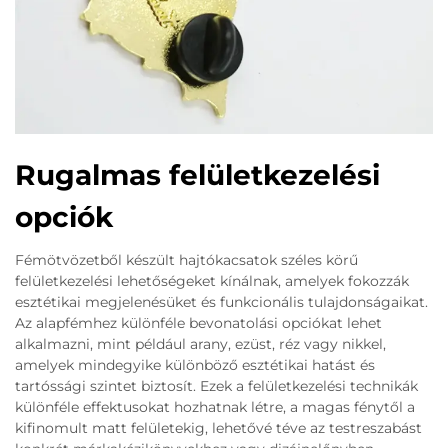
Rugalmas felületkezelési
opciók
Fémötvözetből készült hajtókacsatok széles körű
felületkezelési lehetőségeket kínálnak, amelyek fokozzák
esztétikai megjelenésüket és funkcionális tulajdonságaikat.
Az alapfémhez különféle bevonatolási opciókat lehet
alkalmazni, mint például arany, ezüst, réz vagy nikkel,
amelyek mindegyike különböző esztétikai hatást és
tartóssági szintet biztosít. Ezek a felületkezelési technikák
különféle effektusokat hozhatnak létre, a magas fénytől a
kifinomult matt felületekig, lehetővé téve az testreszabást