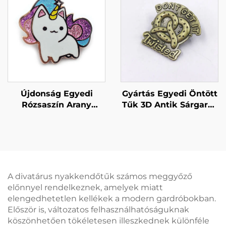
jelvénycsapszéna,
Fém Teáskanna Kitűző
kemény émállal
készült jelvény
Újdonság Egyedi
Gyártás Egyedi Öntött
Rózsaszín Arany
Tűk 3D Antik Sárgaréz
Csillogó Egyszarvú
Fém Kitűző
Enameles Kitűző
Emléktárgy
Jelvénnyel
Cinkötvözet Enameltű
A divatárus nyakkendőtűk számos meggyőző
előnnyel rendelkeznek, amelyek miatt
elengedhetetlen kellékek a modern gardróbokban.
Először is, változatos felhasználhatóságuknak
köszönhetően tökéletesen illeszkednek különféle