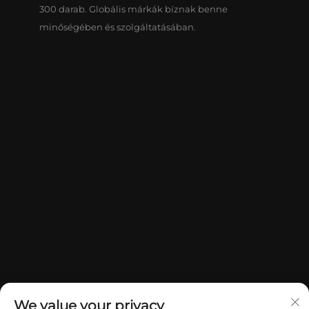
300 darab. Globális márkák bíznak benne
minőségében és szolgáltatásában.
We value your privacy