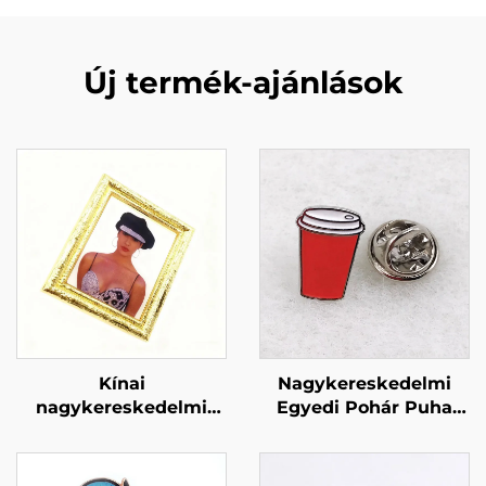
Új termék-ajánlások
Kínai
Nagykereskedelmi
nagykereskedelmi
Egyedi Pohár Puha
fém melltű,
Email Jelvénnyel
különleges kézműves
Egyedi Logó
ajándéktárgy,
Személyre Szabott