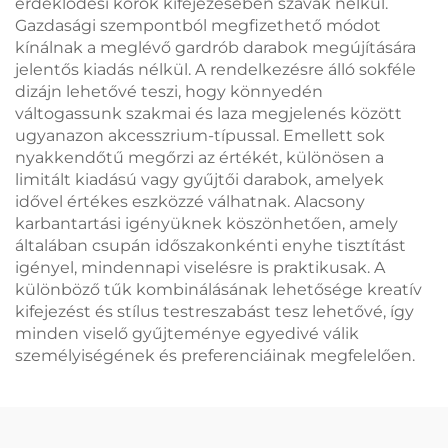
érdeklődési körök kifejezésében szavak nélkül.
Gazdasági szempontból megfizethető módot
kínálnak a meglévő gardrób darabok megújítására
jelentős kiadás nélkül. A rendelkezésre álló sokféle
dizájn lehetővé teszi, hogy könnyedén
váltogassunk szakmai és laza megjelenés között
ugyanazon akcesszrium-típussal. Emellett sok
nyakkendőtű megőrzi az értékét, különösen a
limitált kiadású vagy gyűjtői darabok, amelyek
idővel értékes eszközzé válhatnak. Alacsony
karbantartási igényüknek köszönhetően, amely
általában csupán időszakonkénti enyhe tisztítást
igényel, mindennapi viselésre is praktikusak. A
különböző tűk kombinálásának lehetősége kreatív
kifejezést és stílus testreszabást tesz lehetővé, így
minden viselő gyűjteménye egyedivé válik
személyiségének és preferenciáinak megfelelően.