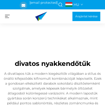
[email protected]
HU
Árajánlat kérése
divatos nyakkendőtűk
A divatlapos tűk a modern kiegészítők világában a stílus és
önálló kifejeződés kifinomult kombinációját képviselik. Ezek
a gondosan elkészített darabok sokoldalú díszítőelemként
szolgálnak, amelyek képesek bármelyik öltözetet
átlagosból különlegessé varázsolni. A modern lapostűk
gyártása során korszerű technikákat alkalmaznak, mint
például pontos sablonöntés, részletes zománcmunka és