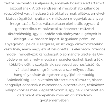
tartós bevonatolási eljárások, amelyek hosszú élettartamot
biztosítanak. A tűk rendszerint megbízható pillangós
rögzítőkkel vagy hadszerű zárókkal vannak ellátva, amelyek
biztos rögzítést nyújtanak, miközben megóvják az anyag
integritását. Széles választékban elérhetők, egyszerű
geometrikus mintázattól az összetett művészi
ábrázolásokig, így különféle stílusirányzatok igényeit is
kielégítik. A modern lapostűk gyakran prémium
anyagokból, például sárgaréz, ezüst vagy cinkötvözetekből
készülnek, arany vagy ezüst bevonattal is elérhetők. Számos
modell rendelkezik karcolásgátló zománcfelülettel és UV-
védelemmel, amely megőrzi megjelenésüket. Ezek a tűk
többféle célt is szolgálnak, szervezeti azonosítástól és
vállalati brandingtől kezdve a személyes stílus
hangsúlyozásán át egészen a gyűjtői darabokig.
Sokoldalúságuk a hivatalos öltözeteken túlmutat, hiszen
hangsúlyt adhatnak a mindennapi öltözetekhez, táskákhoz,
kalapokhoz és más kiegészítőkhöz is, így nélkülözhetetlen
darabként szerepelnek minden divatkedvelő
gyűjteményében.