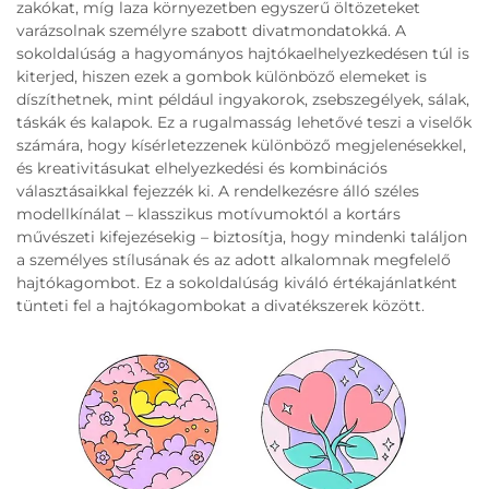
zakókat, míg laza környezetben egyszerű öltözeteket
varázsolnak személyre szabott divatmondatokká. A
sokoldalúság a hagyományos hajtókaelhelyezkedésen túl is
kiterjed, hiszen ezek a gombok különböző elemeket is
díszíthetnek, mint például ingyakorok, zsebszegélyek, sálak,
táskák és kalapok. Ez a rugalmasság lehetővé teszi a viselők
számára, hogy kísérletezzenek különböző megjelenésekkel,
és kreativitásukat elhelyezkedési és kombinációs
választásaikkal fejezzék ki. A rendelkezésre álló széles
modellkínálat – klasszikus motívumoktól a kortárs
művészeti kifejezésekig – biztosítja, hogy mindenki találjon
a személyes stílusának és az adott alkalomnak megfelelő
hajtókagombot. Ez a sokoldalúság kiváló értékajánlatként
tünteti fel a hajtókagombokat a divatékszerek között.