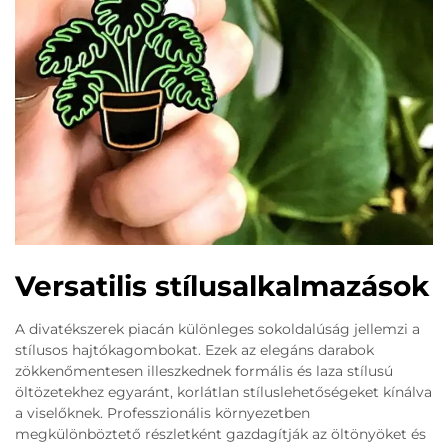
Versatilis stílusalkalmazások
A divatékszerek piacán különleges sokoldalúság jellemzi a
stílusos hajtókagombokat. Ezek az elegáns darabok
zökkenőmentesen illeszkednek formális és laza stílusú
öltözetekhez egyaránt, korlátlan stíluslehetőségeket kínálva
a viselőknek. Professzionális környezetben
megkülönböztető részletként gazdagítják az öltönyöket és