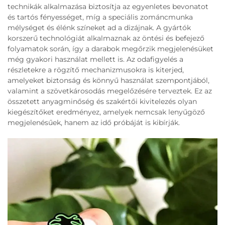
technikák alkalmazása biztosítja az egyenletes bevonatot
és tartós fényességet, míg a speciális zománcmunka
mélységet és élénk színeket ad a dizájnak. A gyártók
korszerű technológiát alkalmaznak az öntési és befejező
folyamatok során, így a darabok megőrzik megjelenésüket
még gyakori használat mellett is. Az odafigyelés a
részletekre a rögzítő mechanizmusokra is kiterjed,
amelyeket biztonság és könnyű használat szempontjából,
valamint a szövetkárosodás megelőzésére terveztek. Ez az
összetett anyagminőség és szakértői kivitelezés olyan
kiegészítőket eredményez, amelyek nemcsak lenyűgöző
megjelenésűek, hanem az idő próbáját is kibírják.