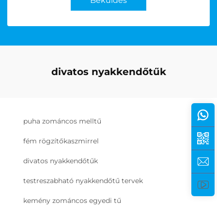
Beküldés
divatos nyakkendőtűk
puha zománcos melltű
fém rögzítőkaszmirrel
divatos nyakkendőtűk
testreszabható nyakkendőtű tervek
kemény zománcos egyedi tű