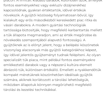
piacon. A limitált kiadású darabok, különösen azok, amelyek
fontos eseményekhez vagy exkluzív dizájnerekhez
kapcsolódnak, gyakran értéktartók, idővel értékük
növekszik. A gyűjtői közösség folyamatosan bővül, így
kialakult egy erős másodkézből kereskedett piac ritka és
vásári darabokra. A modern gyártási technológiák
tartóssága biztosítják, hogy megfelelő karbantartás mellett
a tűk állapota megmaradjon, ami az érték megőrzése és
növekedés szempontjából alapvető fontosságú. A
gyűjtőknek az is előnyt jelent, hogy a belépési köszönetek
viszonylag alacsonyak más gyűjtői kategórákhoz képest,
így idővel jelentős gyűjteményt tudnak felépíteni. Az olyan
specializált tűk piaca, mint például fontos eseményekre
emlékeztető darabok vagy a népszerű kultúra elemeit
ábrázoló tűk, különösen értékálló. Emellett a nyakkendőtűk
kompakt méretüknek köszönhetően ideálisak gyűjtők
számára, akiknek korlátozott a tárolási lehetőségük,
miközben állapotuk könnyen megőrizhető megfelelő
tárolási és kezelési technikákkal.