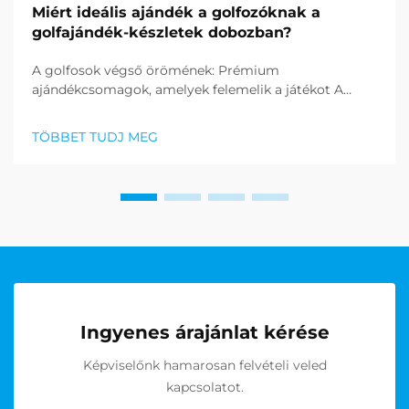
Miért ideális ajándék a golfozóknak a
golfajándék-készletek dobozban?
A golfosok végső örömének: Prémium
ajándékcsomagok, amelyek felemelik a játékot A
tökéletes ajándék megtalálása a golfrajongók
számára kihívást jelenthet, de a golf
TÖBBET TUDJ MEG
ajándékcsomagok kiváló megoldásként emelkedtek
ki, amelyek a praktikusságot és eleganciát
kombinálják. T...
Ingyenes árajánlat kérése
Képviselőnk hamarosan felvételi veled
kapcsolatot.