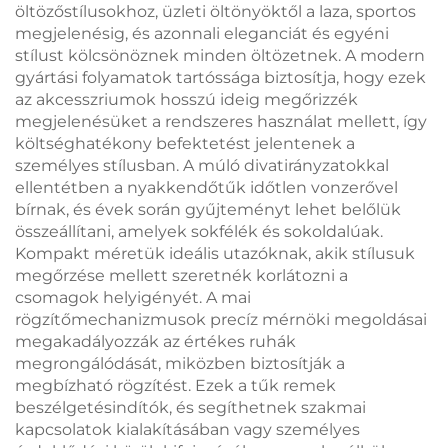
öltözőstílusokhoz, üzleti öltönyöktől a laza, sportos
megjelenésig, és azonnali eleganciát és egyéni
stílust kölcsönöznek minden öltözetnek. A modern
gyártási folyamatok tartóssága biztosítja, hogy ezek
az akcesszriumok hosszú ideig megőrizzék
megjelenésüket a rendszeres használat mellett, így
költséghatékony befektetést jelentenek a
személyes stílusban. A múló divatirányzatokkal
ellentétben a nyakkendőtűk időtlen vonzerővel
bírnak, és évek során gyűjteményt lehet belőlük
összeállítani, amelyek sokfélék és sokoldalúak.
Kompakt méretük ideális utazóknak, akik stílusuk
megőrzése mellett szeretnék korlátozni a
csomagok helyigényét. A mai
rögzítőmechanizmusok precíz mérnöki megoldásai
megakadályozzák az értékes ruhák
megrongálódását, miközben biztosítják a
megbízható rögzítést. Ezek a tűk remek
beszélgetésindítók, és segíthetnek szakmai
kapcsolatok kialakításában vagy személyes