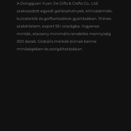
A Dongguan Yuan Jie Gifts & Crafts Co., Ltd.
szakosodott egyedi gallérjelvények, kihívásérmék,
kulcstartók és golftartozékok gyártásában. 15 éves
szakértelem, export 55+ országba. Ingyenes
minták, alacsony minimális rendelési mennyiség
300 darab. Globális márkák bíznak benne
minőségében és szolgáltatásában.