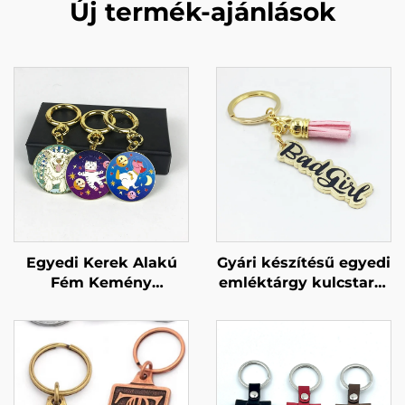
Új termék-ajánlások
Egyedi Kerek Alakú
Gyári készítésű egyedi
Fém Kemény
emléktárgy kulcstartó
Zománcozott Arany
arany fém kulcstartó
Kulcstartó Eladó
nőnek