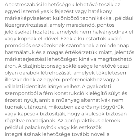
A testreszabási lehetőségek lehetővé teszik az
egyedi személyes kifejezést vagy hatékony
márkaképviseletet különböző technikákkal, például
lézergravírozással, amely maradandó, pontos
jelöléseket hoz létre, amelyek nem halványodnak el
vagy kopnak el idővel. Ezek a kulcstartók kiváló
promóciós eszközöknek számítanak a mindennapi
használatuk és a magas értékérzetük miatt, jelentős
márkaterjesztési lehetőséget kínálva megfizethető
áron. A dizájnbiztonság sokfélesége lehetővé teszi
olyan darabok létrehozását, amelyek tökéletesen
illeszkednek az egyéni preferenciákhoz vagy a
vállalati identitás irányelveihez. A gyakorlati
szempontból a fém konstrukció kielégítő súlyt és
érzetet nyújt, amit a műanyag alternatívák nem
tudnak utánozni, miközben az erős nyitógyűrűk
vagy kapcsok biztosítják, hogy a kulcsok biztosan
rögzítve maradjanak. Az apró praktikus elemek,
például palacknyitók vagy kis eszközök
integrálásának lehetősége tovább növeli a