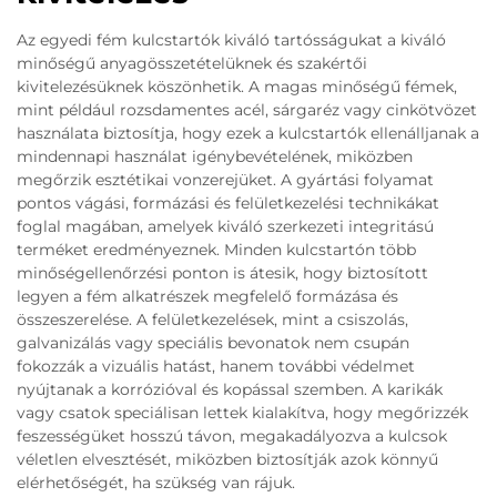
Az egyedi fém kulcstartók kiváló tartósságukat a kiváló
minőségű anyagösszetételüknek és szakértői
kivitelezésüknek köszönhetik. A magas minőségű fémek,
mint például rozsdamentes acél, sárgaréz vagy cinkötvözet
használata biztosítja, hogy ezek a kulcstartók ellenálljanak a
mindennapi használat igénybevételének, miközben
megőrzik esztétikai vonzerejüket. A gyártási folyamat
pontos vágási, formázási és felületkezelési technikákat
foglal magában, amelyek kiváló szerkezeti integritású
terméket eredményeznek. Minden kulcstartón több
minőségellenőrzési ponton is átesik, hogy biztosított
legyen a fém alkatrészek megfelelő formázása és
összeszerelése. A felületkezelések, mint a csiszolás,
galvanizálás vagy speciális bevonatok nem csupán
fokozzák a vizuális hatást, hanem további védelmet
nyújtanak a korrózióval és kopással szemben. A karikák
vagy csatok speciálisan lettek kialakítva, hogy megőrizzék
feszességüket hosszú távon, megakadályozva a kulcsok
véletlen elvesztését, miközben biztosítják azok könnyű
elérhetőségét, ha szükség van rájuk.