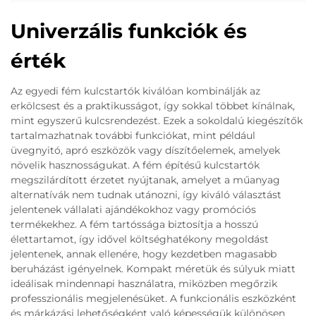
Univerzális funkciók és
érték
Az egyedi fém kulcstartók kiválóan kombinálják az
erkölcsest és a praktikusságot, így sokkal többet kínálnak,
mint egyszerű kulcsrendezést. Ezek a sokoldalú kiegészítők
tartalmazhatnak további funkciókat, mint például
üvegnyitó, apró eszközök vagy díszítőelemek, amelyek
növelik hasznosságukat. A fém építésű kulcstartók
megszilárdított érzetet nyújtanak, amelyet a műanyag
alternatívák nem tudnak utánozni, így kiváló választást
jelentenek vállalati ajándékokhoz vagy promóciós
termékekhez. A fém tartóssága biztosítja a hosszú
élettartamot, így idővel költséghatékony megoldást
jelentenek, annak ellenére, hogy kezdetben magasabb
beruházást igényelnek. Kompakt méretük és súlyuk miatt
ideálisak mindennapi használatra, miközben megőrzik
professzionális megjelenésüket. A funkcionális eszközként
és márkázási lehetőségként való képességük különösen