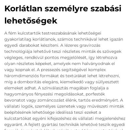
Korlátlan személyre szabási
lehetőségek
A fém kulcstartók testreszabásának lehetőségei
gyakorlatilag korlátlanok, számos technikával lehet igazán
egyedi darabokat készíteni. A lézeres gravírozás
technológiája lehetővé teszi részletes minták és szövegek
végleges, rendkívül pontos megjelölését, így létrehozva
olyan részletes képeket, amelyek nem halványodnak el
vagy kopnak el. A pressezés segítségével komplex
háromdimenziós formákat és textúrákat lehet létrehozni,
míg a domborítás elegáns, kiemelkedő vagy süllyesztett
elemeket adhat. A színválasztás magában foglalja a
hagyományos fényezési megoldásokat, porfesték
bevonatot vagy zománcozást élénk, tartós eredményért. A
vállalati logók, személyes üzenetek vagy művészeti minták
beépítésének lehetősége ideálissá teszi ezeket a
kulcstartókat egyéni kifejezéshez és vállalati megjelenéshez
egyaránt. A fejlett gyártási technikák lehetővé teszik egyedi