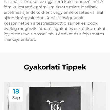
használati értéket az egyszerű kulcsrendezésnél. A
fém kulcstartók prémium érzete miatt ideálisak
értelmes ajándékokként vagy emlékezetes vállalati
ajándéktárgyakként. Kopásállóságuknak
köszönhetően a testreszabott dizájnok és logók
évekig megőrzik láthatóságukat és esztétikumukat,
így biztosítva a hosszú távú értéket és a folyamatos
márkajelenlétet.
Gyakorlati Tippek
18
Sep