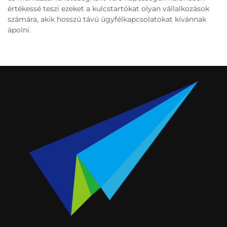
értékessé teszi ezeket a kulcstartókat olyan vállalkozások
számára, akik hosszú távú ügyfélkapcsolatokat kívánnak
ápolni.