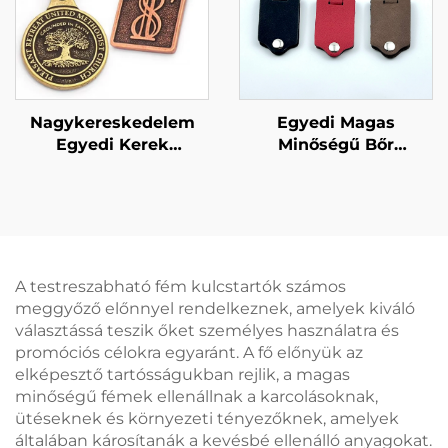
Nagykereskedelem
Egyedi Magas
Egyedi Kerek
Minőségű Bőr
Kulcstartó Kínai Fém
Kulcstartó Egyedi
Egyedi Logós
Személyre Szabott
Kulcstartó
Logóval,
Domborított Egyedi
Nagykereskedelmi
Antik Kulcstartó
Egyedi PU Műbőr Fém
Gombos Tervezésű
A testreszabható fém kulcstartók számos
Kulcstartó
meggyőző előnnyel rendelkeznek, amelyek kiváló
választássá teszik őket személyes használatra és
promóciós célokra egyaránt. A fő előnyük az
elképesztő tartósságukban rejlik, a magas
minőségű fémek ellenállnak a karcolásoknak,
ütéseknek és környezeti tényezőknek, amelyek
általában károsítanák a kevésbé ellenálló anyagokat.