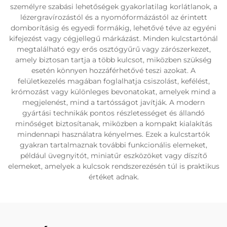
személyre szabási lehetőségek gyakorlatilag korlátlanok, a
lézergravírozástól és a nyomóformázástól az érintett
domborításig és egyedi formákig, lehetővé téve az egyéni
kifejezést vagy cégjellegű márkázást. Minden kulcstartónál
megtalálható egy erős osztógyűrű vagy zárószerkezet,
amely biztosan tartja a több kulcsot, miközben szükség
esetén könnyen hozzáférhetővé teszi azokat. A
felületkezelés magában foglalhatja csiszolást, kefélést,
krómozást vagy különleges bevonatokat, amelyek mind a
megjelenést, mind a tartósságot javítják. A modern
gyártási technikák pontos részletességet és állandó
minőséget biztosítanak, miközben a kompakt kialakítás
mindennapi használatra kényelmes. Ezek a kulcstartók
gyakran tartalmaznak további funkcionális elemeket,
például üvegnyitót, miniatűr eszközöket vagy díszítő
elemeket, amelyek a kulcsok rendszerezésén túl is praktikus
értéket adnak.