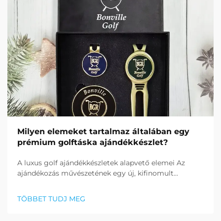
Milyen elemeket tartalmaz általában egy
prémium golftáska ajándékkészlet?
A luxus golf ajándékkészletek alapvető elemei Az
ajándékozás művészetének egy új, kifinomult
dimenziója van a prémium golf ajándékkészletek
esetében. Ezek a gondosan összeállított
TÖBBET TUDJ MEG
gyűjtemények ötvözik a funkcionalitást, az eleganciát
és a sportág kifinomult lényegét...