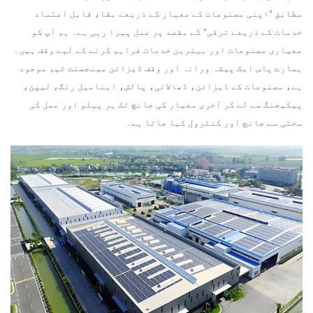
مطابق "اپنی مصنوعات کے معیار کے ذریعے بقا، قابل اعتماد
خدمات کے ذریعے ترقی" کے مقصد پر عمل پیرا رہی ہے۔ ہم آپ کو
معیاری مصنوعات اور بہترین خدمات فراہم کرنے کے لیے وقف ہیں۔
ہمارے پاس ایک پیشہ ورانہ اور وقف ڈیزائن مینجمنٹ ٹیم موجود
ہے، مصنوعات کے ڈیزائن، ڈھالائی، پالش، اینامیل رنگ، لیپن،
پیکیجنگ سے لے کر آخری معیار کی جانچ تک ہر پہلو اور عمل کی
سختی سے جانچ اور کنٹرول کیا جاتا ہے۔