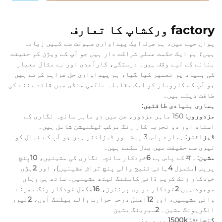
factory ورکشاپ کا تعارف
یوان جیے میں، ہم صرف ایک پیداواری سہولت سے کہیں زیادہ
ہیں؛ ہم ایک حکمت عملی شراکت دار ہیں جو آپ کے ویژن کو حقیقت
بنانے کے لیے وقف ہیں۔ درستگی، کارآمدی اور بے مثال معیار
کی بنیاد پر تعمیر کیا گیا، ہم پیداواری حل فراہم کرتے ہیں
جو آپ کے کاروبار کو ایک مقابلہ عالمی منڈی میں قائد بننے کی
طاقت دیتے ہیں۔
ہماری بنیادی طاقتیں:
مزدوروں:
150 ماہر مزدور، جن میں دو ماہر سانچہ نگاری کے
استاد اور دو تجربہ کار رنگ مرکب ٹیکنیشن شامل ہیں۔
ڈیزائنر:
ہمارے پاس 3 پیشہ ور ڈیزائنر ہیں جو آپ کے خیال کو
تیزی سے حقیقت میں بدل سکتے ہیں۔
مشین:
ہम کے پاس ہے
6
خودکار سانچہ نگاری کی مشینیں،
10
پنچ
پریس (بشمول
4
ہائی ٹنیج والی پنچ تراش مشینیں)، اور
2
بڑی
خودکار زنک کریم ڈائی کاسٹنگ لیتھ مشینیں۔ ساتھ ہی وہاں
موجود ہیں
2
خودکار یو وی پرنٹرز،
16
مکمل خودکار رنگ بھرنے
والی مشینیں، اور
12
اعلیٰ درجہ حرارت والے بیکنگ آون،
2
لیزر
انگریونگ مشین۔
2
سیوینگ مشین
گنجائش: 1500k
پر مہینہ۔