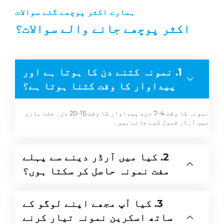
ہمارے اکثر پوچھے گئے سوالات
اکثر پوچھے جانے والے سوالات؟
1. نمونہ کتنے دن کا ہوتا ہے اور
پیداوار کا وقت کتنا ہوتا ہے؟
نمونہ کا وقت 4-7 دن، پیداوار کا وقت 15-20 دن۔ جلد بازی
میں آرڈر قبول کیے جاتے ہیں۔
2. کیا میں آرڈر دینے سے پہلے
مفت نمونہ حاصل کر سکتا ہوں؟
3. کیا آپ مجھے اپنے لوگو کے
ساتھ اسکرین نمونہ تیار کرنے