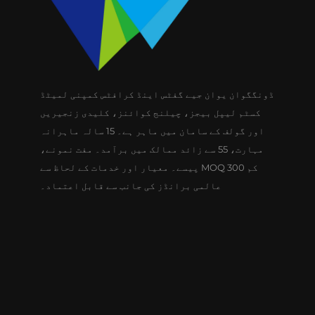
ڈونگگوان یوان جیے گفٹس اینڈ کرافٹس کمپنی لمیٹڈ
کسٹم لیپل بیجز، چیلنج کوائنز، کلیدی زنجیریں
اور گولف کے سامان میں ماہر ہے۔ 15 سالہ ماہرانہ
مہارت، 55 سے زائد ممالک میں برآمد۔ مفت نمونے،
کم MOQ 300 پیسے۔ معیار اور خدمات کے لحاظ سے
عالمی برانڈز کی جانب سے قابل اعتماد۔