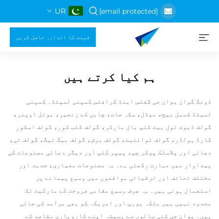
UR
[email protected]
قیمت کا اندازہ حاصل کریں
ہم کیا کرتے ہیں
ڈونگ گوان یوان جی گفٹس اینڈ کرافٹس کمپنی لمیٹڈ۔ کمپنی
لمیٹڈ کمبل بیج، میڈل، سکہ جات، چابی کے زنجیر، بوتل اوپنر،
گولف ڈیوٹ ٹول ہیٹ کلپ بال مارکر، گولف کلب کور، گولف اسکور
کارڈ ہولڈر، گولف ٹوائلیٹ، گولف برش، گولف بیگ ٹیگ، گولف ٹی،
دھاتی اور پلاسٹک پوکر چپ، پیپر کلپ اور دیگر دھاتی مصنوعات کی
پیداوار میں مہارت رکھتی ہے۔ یہ مصنوعات معیاری، جدید اور
مختلف تحائف اور ترقیاتی مواقعوں میں وسیع پیمانے پر
استعمال ہوتی ہیں۔ یہ صرف وسیع مقامی فروخت کے مارکیٹ تک
محدود نہیں ہیں بلکہ یورپ اور امریکہ کو بھی برآمد کی جاتی
ہیں۔ یوان جی کئی سالوں سے ہمیشہ اپنے کاروباری مقاصد کے