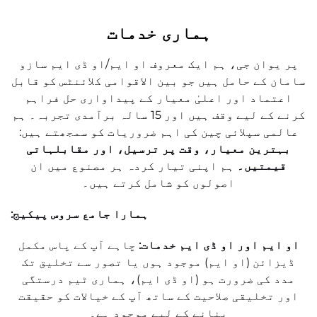
ہماری خدمات
پر
یوان جی، ہم ایک معروف او ایم/او ڈی ایم سازو
سامان کے حامل ہیں جو بین الاقوامی کلائنٹس کو قابل
اعتماد اور اعلیٰ معیار کے پیداواری حل فراہم
کرنے کے لیے وقف ہیں
اور 15 سالہ برآمدی تجربہ۔ ہم
عالمی سپلائی چین کی اہم ضروریات کو سمجھتے ہیں:
بہترین معیار، وقت پر ترسیل، اور مقابلہاتی
قیمتیں۔
ہم اپنی تیار کردہ ہر مصنوع میں ان
اصولوں کو شامل کرتے ہیں۔
ہمارا جامع سروس پیکیج:
او ایم اور او ڈی ایم خدمات:
چاہے آپ کے پاس مکمل
ڈیزائن (او ایم) موجود ہوں یا تصور سے تخلیق تک
مدد کی ضرورت ہو (او ڈی ایم)، ہماری ٹیم درستگی
اور تخلیقی صلاحیت کے ساتھ آپ کے خیالات کو حقیقت
بنانے کے لیے موجود ہے۔