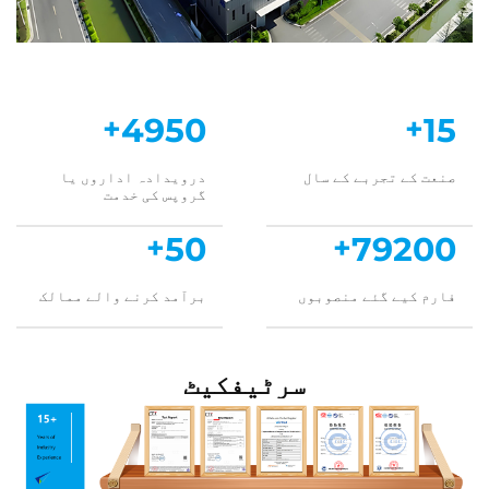
+
5000
+
15
صنعت کے تجربے کے سال
درویدادہ اداروں یا
گروپس کی خدمت
+
50
+
80000
فارم کیے گئے منصوبوں
برآمد کرنے والے ممالک
سرٹیفکیٹ