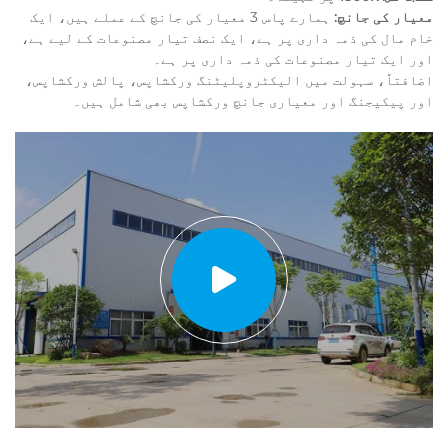
معیار کی جانچ:
ہمارے پاس 3 معیار کی جانچ کے عملے ہیں، ایک
خام مال کی ذمہ داری پر ہے، ایک نصف تیار مصنوعات کے لیے ہے،
اور ایک تیار مصنوعات کی ذمہ داری پر ہے۔
اضافتاً، سہولت میں الیکٹروپلیٹنگ ورکشاپس، پالش ورکشاپس،
اور پیکیجنگ اور معیاری جانچ ورکشاپس بھی شامل ہیں۔