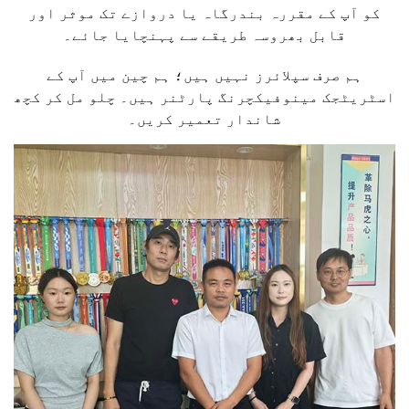
کو آپ کے مقررہ بندرگاہ یا دروازے تک موثر اور
قابل بھروسہ طریقے سے پہنچایا جائے۔
ہم صرف سپلائرز نہیں ہیں؛ ہم چین میں آپ کے
اسٹریٹجک مینوفیکچرنگ پارٹنر ہیں۔
چلو مل کر کچھ
شاندار تعمیر کریں۔