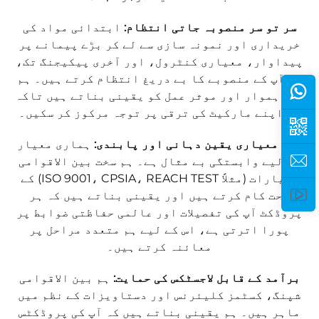
سر تو سر منصوبہ جاتی انتظام:
ابتدائی مواد کی
خریداری اور نمونہ سازی سے لے کر بڑے پیمانے پر
پیداوار، معیاری کنٹرول، اور آخری پیکیجنگ تک،
ہم آپ کے منصوبے کا بے دریغ انتظام کرتے ہیں۔ ہم
ایک ہموار اور موثر عمل کو یقینی بناتے ہیں تاکہ
آپ اپنے مارکیٹ کی ترقی پر توجہ مرکوز کر سکیں۔
سخت معیاری یقین دہانی اور پابندی:
ہماری معیار
کے لیے وابستگی بے مثال ہے۔ ہم سخت بین الاقوامی
معیارات (مثلاً ISO 9001، CPSIA، REACH TEST) کے
تحت کام کرتے ہیں اور یقینی بناتے ہیں کہ ہر
پروڈکٹ آپ کی تفصیلات اور عالمی حفاظتی ضوابط پر
پورا اترتی ہے، اس کے لیے ہم متعدد مراحل پر
معائنہ کرتے ہیں۔
برآمد کے قابل لاجسٹکس کی حمایت:
ہم بین الاقوامی
شپنگ، کسٹمز کلیئرنس اور دستاویزات کے نظم میں
ماہر ہیں۔ ہم یقینی بناتے ہیں کہ آپ کی پروڈکٹس