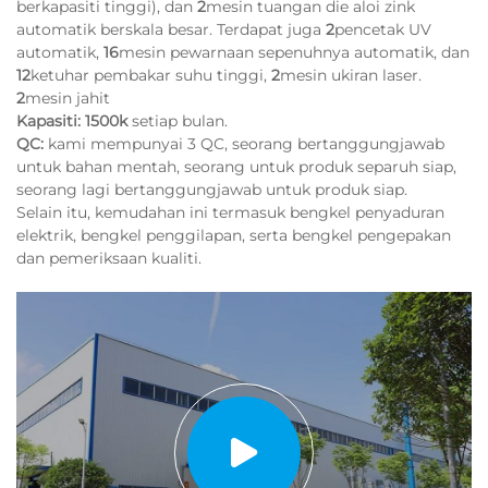
berkapasiti tinggi), dan
2
mesin tuangan die aloi zink
automatik berskala besar. Terdapat juga
2
pencetak UV
automatik,
16
mesin pewarnaan sepenuhnya automatik, dan
12
ketuhar pembakar suhu tinggi,
2
mesin ukiran laser.
2
mesin jahit
Kapasiti: 1500k
setiap bulan.
QC:
kami mempunyai 3 QC, seorang bertanggungjawab
untuk bahan mentah, seorang untuk produk separuh siap,
seorang lagi bertanggungjawab untuk produk siap.
Selain itu, kemudahan ini termasuk bengkel penyaduran
elektrik, bengkel penggilapan, serta bengkel pengepakan
dan pemeriksaan kualiti.