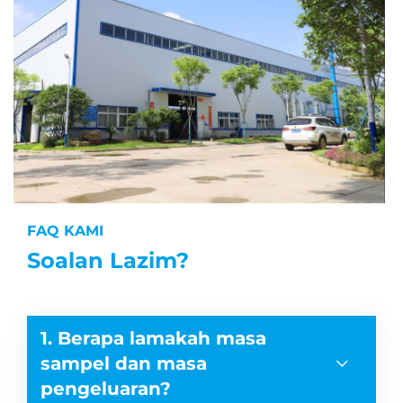
FAQ KAMI
Soalan Lazim?
1. Berapa lamakah masa
sampel dan masa
pengeluaran?