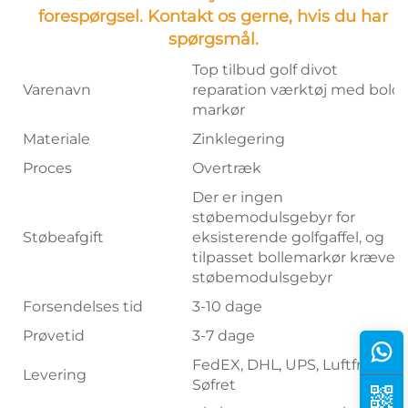
forespørgsel. Kontakt os gerne, hvis du har
spørgsmål.
Top tilbud golf divot
Varenavn
reparation værktøj med bold
markør
Materiale
Zinklegering
Proces
Overtræk
Der er ingen
støbemodulsgebyr for
Støbeafgift
eksisterende golfgaffel, og
tilpasset bollemarkør kræver
støbemodulsgebyr
Forsendelses tid
3-10 dage
Prøvetid
3-7 dage
FedEX, DHL, UPS, Luftfret,
Levering
Søfret