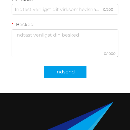
0/200
Besked
0/1000
Indsend