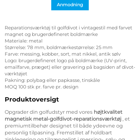
Anmodning
Reparationsværktøj til golfdivot i vintagestil med farvet
magnet og brugerdefineret boldmærke
Materiale: metal
Størrelse: 78 mm, boldmærkestørrelse: 25 mm
Farve: messing, kobber, sort, mat nikkel, antik sølv
Logo: brugerdefineret logo på boldmærke (UV-print,
emailfarve, præget) eller gravering på bagsiden af divot-
værktøjet
Pakning: polybag eller papkasse, tinskåle
MOQ 100 stk pr. farve pr. design
Produktoversigt
Opgrader din golfudstyr med vores
højtkvalitet
magnetisk metal-golfdivot-reparationsværktøj
, et
premiumtilbehør designet til både ydeevne og
personlig tilpasning. Fremstillet af holdbart
zinklegering og tilgængeligt i messing-, sølv- og