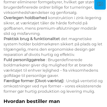
former eliminerer formgebyrer, hvilket gør større
brugerdefinerede ordrer billige for turneringer,
virksomhedshændelser og genforsalg.
Overlegen holdbarhed
konstruktion i zink-legering
sikrer, at værktøjet tåler de hårde forhold på
golfbanen, mens premium-afslutninger modstår
slid og misfarvning.
Praktisk brug & funktionalitet
det magnetiske
system holder boldmarkøren sikkert på plads og let
tilgængelig, mens den ergonomiske design gør
reparation af divots hurtig og effektiv.
Fuld personliggørelse
: Brugerdefinerede
boldmarkører giver dig mulighed for at brande
værktøjet til enhver lejlighed – fra virksomhedens
golfdage til personlige gaver.
Færdige former (Divot-værktøj)
: Undgå ventetid og
omkostninger ved nye former – vores eksisterende
former gør hurtig produktion og levering mulig.
Hvordan bestiller man