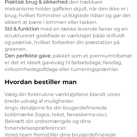
Praktisk brug & sikkerhed
den trækbare
mekanisme holder gaffelen skjult, når den ikke er i
brug, hvilket forhindrer utilsigtede ridser og gør det
sikkert at bære i lommen eller tasken.
Stil & funktion
med en række levende farver og en
struktureret grebflade er værktøjet både stilfuldt
og praktisk, hvilket forbedrer din præstation på
greenen.
Den perfekte gave.
pakket som et premiumtilbehør
er det et ideelt gavevalg til fødselsdage, farsdag,
virksomhedsgolfdage eller turneringspræmier.
Hvordan bestiller man
Vælg din foretrukne værktøjsfarve blandt vores
brede udvalg af muligheder.
Angiv detaljerne for din brugerdefinerede
boldmærke (logos, tekst, farveskema osv.).
Bekræft din ordremængde og dine
forsendelsespræferencer.
Vores team fremstiller dine brugerdefinerede