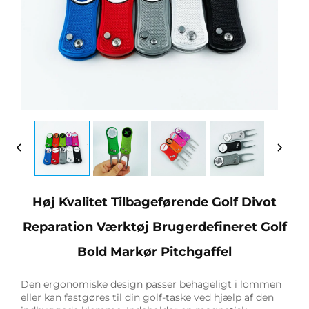
Høj Kvalitet Tilbageførende Golf Divot
Reparation Værktøj Brugerdefineret Golf
Bold Markør Pitchgaffel
Den ergonomiske design passer behageligt i lommen
eller kan fastgøres til din golf-taske ved hjælp af den