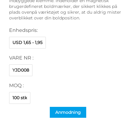
indbyggede klemme. Indeholder en magnetisk
brugerdefineret boldmærker, der sikkert klikkes på
plads ovenpå værktøjet og sikrer, at du aldrig mister
overblikket over din boldposition.
Enhedspris:
USD 1,65 - 1,95
VARE NR :
YJD008
MOQ :
100 stk
Anmodning