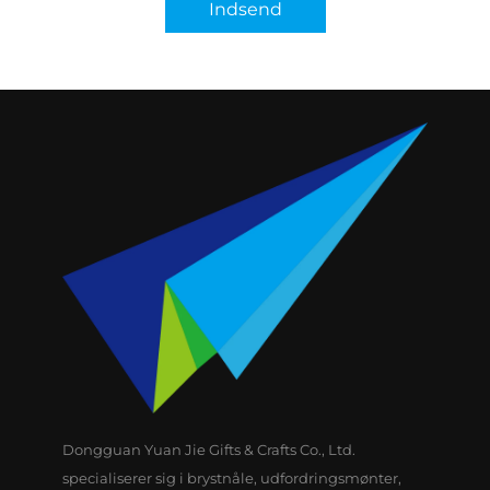
Indsend
Dongguan Yuan Jie Gifts & Crafts Co., Ltd.
specialiserer sig i brystnåle, udfordringsmønter,