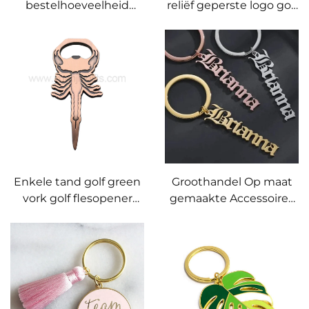
bestelhoeveelheid
reliëf geperste logo golf
aangepaste golf
metalen tasje label
metalen tasje labels op
bagage label met
maat met
naamkaart
gepersonaliseerd logo
bagagelabel met PU
metaalsluiting touw
Enkele tand golf green
Groothandel Op maat
vork golf flesopener
gemaakte Accessoires
koperen metalen golf
Sleutelhanger Metaal
divot tool aangepaste
3D Letter Logo
divot reparatietool
Sleutelhanger Goud
Zilver Gestoten
Sleutelhangers