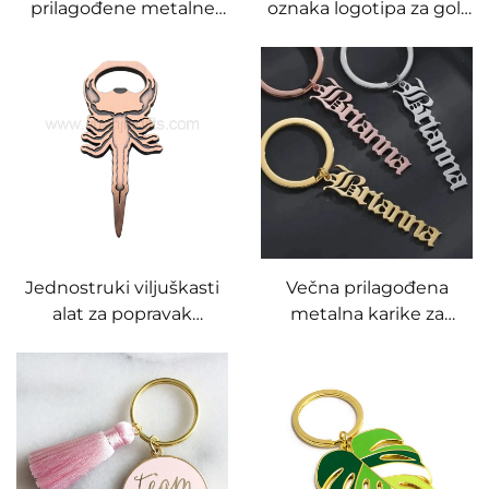
prilagođene metalne
oznaka logotipa za golf
oznake za golf,
metalnu vrećicu i
minimalna količina
prtljažnu oznaku s
narudžbe,
imenicom
personalizirana oznaka
za vreću s logotipom, s
PU metalnom kopčom i
užetom
Jednostruki viljuškasti
Večna prilagođena
alat za popravak
metalna karike za
grebena na golf terenu,
ključeve s 3D
otvarač boca, bakreni
logotipom, zlatna ili
metalni alat za golf
srebrna, izlivena pod
tlakom