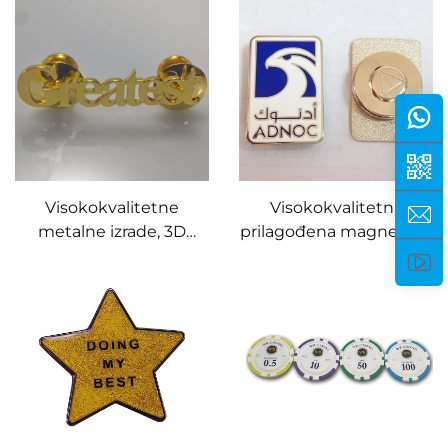
minimalistička stilsko
pozadinom
podloga za logo
poduzeća, pokloni za
promociju
Visokokvalitetne
Visokokvalitetna
metalne izrade, 3D
prilagođena magnetska
zlatne slovne značke,
UAE značka orao,
traka značka
magnetska značka