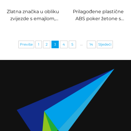
Zlatna značka u obliku
Prilagođene plastične
zvijezde s emajlom,
ABS poker žetone s
prilagođene sjajne
različitim vrijednostima,
emajl značke s
tiskani glineni kazino
epoksidnom smolom
žetoni
...
Previše
1
2
3
4
5
14
Sljedeći
ispupčenim