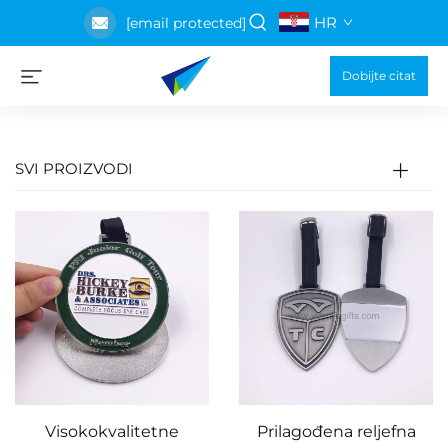
HR
[email protected]
Dobijte citat
SVI PROIZVODI
Visokokvalitetne
Prilagođena reljefna