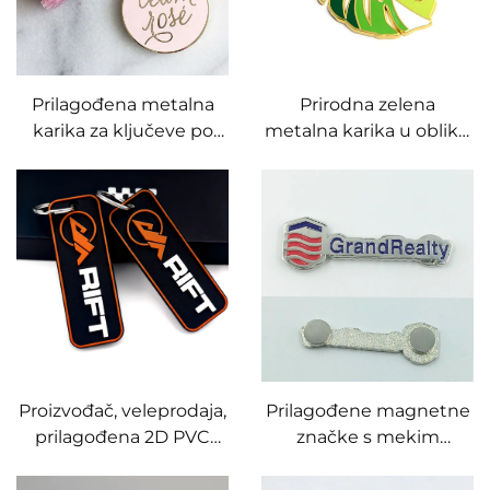
Prilagođena metalna
Prirodna zelena
karika za ključeve po
metalna karika u obliku
osobnom dizajnu,
lista, zlatna, tvrdo
okrugli oblik, tvrdo
emajlirana, karika za
emajlirana, pokošena
ključeve u obliku lista
zlatom, 30 mm, karika
monstere
za ključeve s kićankama
Proizvođač, veleprodaja,
Prilagođene magnetne
prilagođena 2D PVC
značke s mekim
meka ključara,
emajlom s
prilagođena
magnetskom