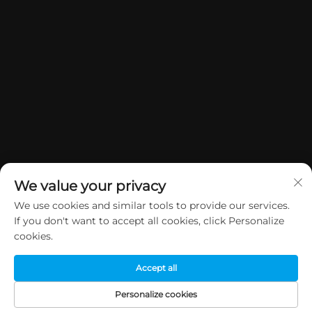
We value your privacy
We use cookies and similar tools to provide our services.
If you don't want to accept all cookies, click Personalize
Copyright © 2026 China Dongguan Yuan Jie Gifts & Crafts Co., Ltd.
cookies.
Alle rettigheder forbeholdes.
Privatlivspolitik
Accept all
Personalize cookies