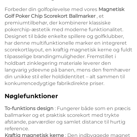
Forbeder din golfoplevelse med vores
Magnetisk
Golf Poker Chip Scorekort Ballmarker
, et
premiumtilbehør, der kombinerer klassiske
pokerchip-æstetik med moderne funktionalitet.
Designet til både enkelte spillere og golfklubber,
har denne multifunktionelle marker en integreret
scorekortlayout, en kraftig magnetisk kerne og fuldt
tilpasselige brandingmuligheder. Fremstillet i
holdbart zinklegering materiale leverer den
langvarig ydeevne på banen, mens den fremhæver
din unikke stil eller holdidentitet – alt sammen til
konkurrencedygtige fabrikdirekte priser.
Nøglefunktioner
To-funktions design
: Fungerer både som en præcis
ballmarker og et praktisk scorekort med trykte
afstande, parværdier og samlet distance til hurtig
reference.
Kraftig magnetisk kerne
: Den indbyggede magnet