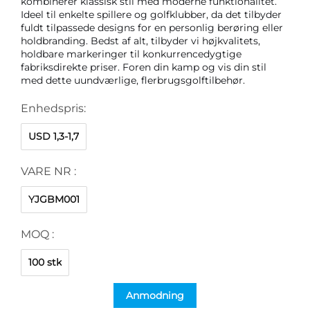
kombinerer klassisk stil med moderne funktionalitet. 
Ideel til enkelte spillere og golfklubber, da det tilbyder 
fuldt tilpassede designs for en personlig berøring eller 
holdbranding. Bedst af alt, tilbyder vi højkvalitets, 
holdbare markeringer til konkurrencedygtige 
fabriksdirekte priser. Foren din kamp og vis din stil 
med dette uundværlige, flerbrugsgolftilbehør. 
Enhedspris:
USD 1,3-1,7
VARE NR :
YJGBM001
MOQ :
100 stk
Anmodning