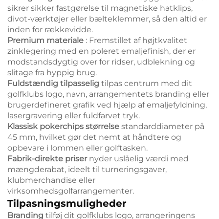
sikrer sikker fastgørelse til magnetiske hatklips,
divot-værktøjer eller bælteklemmer, så den altid er
inden for rækkevidde.
Premium materiale
: Fremstillet af højtkvalitet
zinklegering med en poleret emaljefinish, der er
modstandsdygtig over for ridser, udblekning og
slitage fra hyppig brug.
Fuldstændig tilpasselig
tilpas centrum med dit
golfklubs logo, navn, arrangementets branding eller
brugerdefineret grafik ved hjælp af emaljefyldning,
lasergravering eller fuldfarvet tryk.
Klassisk pokerchips størrelse
standarddiameter på
45 mm, hvilket gør det nemt at håndtere og
opbevare i lommen eller golftasken.
Fabrik-direkte priser
nyder uslåelig værdi med
mængderabat, ideelt til turneringsgaver,
klubmerchandise eller
virksomhedsgolfarrangementer.
Tilpasningsmuligheder
Branding
tilføj dit golfklubs logo, arrangeringens