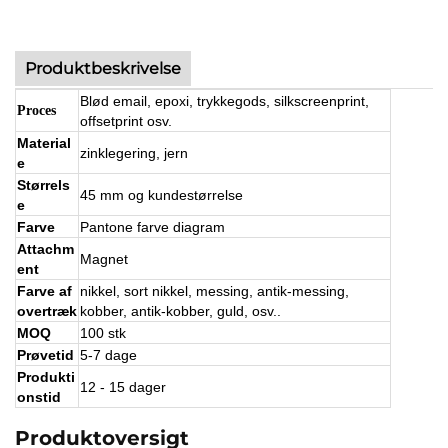
Produktbeskrivelse
Blød email, epoxi, trykkegods, silkscreenprint,
Proces
offsetprint osv.
Material
zinklegering, jern
e
Størrels
45 mm og kundestørrelse
e
Farve
Pantone farve diagram
Attachm
Magnet
ent
Farve af
nikkel, sort nikkel, messing, antik-messing,
overtræk
kobber, antik-kobber, guld, osv..
MOQ
100 stk
Prøvetid
5-7 dage
Produkti
12 - 15 dager
onstid
Produktoversigt