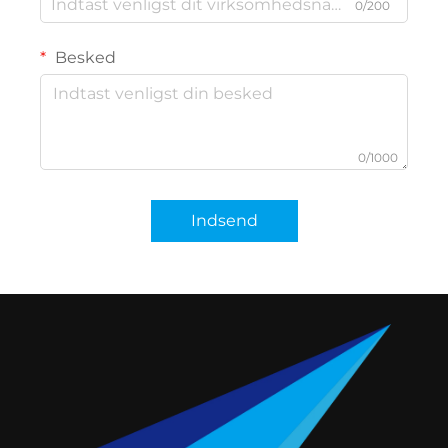
0/200
Besked
0/1000
Indsend