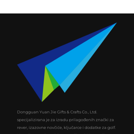
Dongguan Yuan Jie Gifts & Crafts Co., Ltd.
specijalizirana je za izradu prilagođenih znački za
rever, izazovne novčiće, ključarce i dodatke za golf.