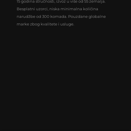
15 godina stručnosti, izvoz u više od 55 zemalja.
Besplatni uzorci, niska minimalna količina
narudžbe od 300 komada. Pouzdane globalne
marke zbog kvalitete i usluge.