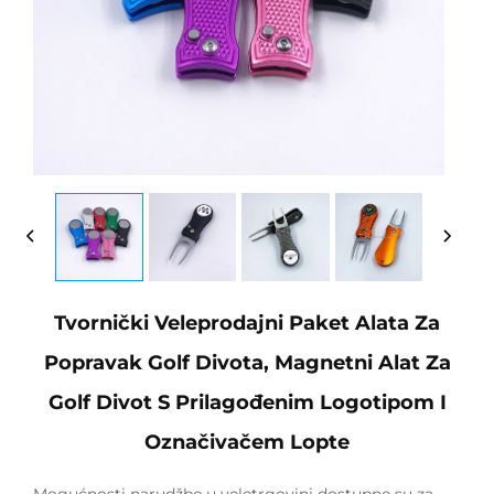
Tvornički Veleprodajni Paket Alata Za
Popravak Golf Divota, Magnetni Alat Za
Golf Divot S Prilagođenim Logotipom I
Označivačem Lopte
Mogućnosti narudžbe u veletrgovini dostupne su za