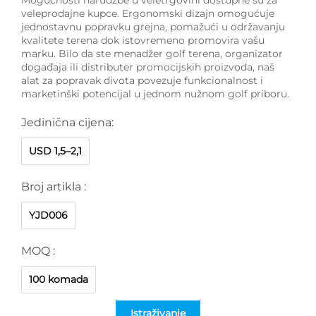
veleprodajne kupce. Ergonomski dizajn omogućuje
jednostavnu popravku grejna, pomažući u održavanju
kvalitete terena dok istovremeno promovira vašu
marku. Bilo da ste menadžer golf terena, organizator
događaja ili distributer promocijskih proizvoda, naš
alat za popravak divota povezuje funkcionalnost i
marketinški potencijal u jednom nužnom golf priboru.
Jedinična cijena:
USD 1,5–2,1
Broj artikla :
YJD006
MOQ :
100 komada
Istraživanje