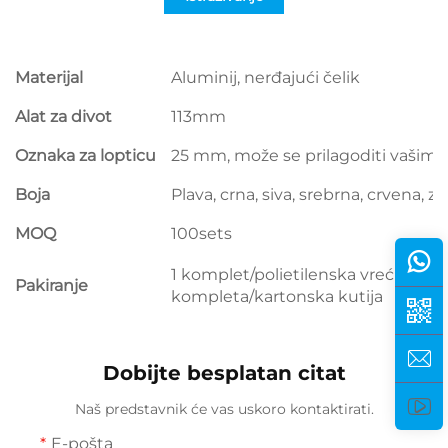
Materijal
Aluminij, nerđajući čelik
Alat za divot
113mm
Oznaka za lopticu
25 mm, može se prilagoditi vašim
Boja
Plava, crna, siva, srebrna, crvena, z
MOQ
100sets
1 komplet/polietilenska vrećica i p
Pakiranje
kompleta/kartonska kutija
Dobijte besplatan citat
Naš predstavnik će vas uskoro kontaktirati.
E-pošta