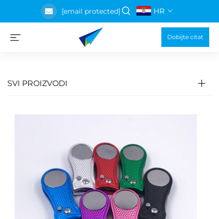
HR
[email protected]
Dobijte citat
SVI PROIZVODI