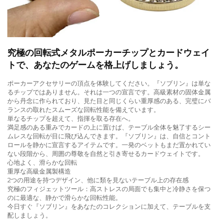
究極の回転式メタルポーカーチップとカードウェイ
トで、あなたのゲームを格上げしましょう。
ポーカーアクセサリーの頂点を体験してください。『ソブリン』は単な
るチップではありません。それは一つの宣言です。高級素材の固体金属
から丹念に作られており、見た目と同じくらい重厚感のある、完璧にバ
ランスの取れたスムーズな回転性能を備えています。
単なるチップを超えて、指揮を取る存在へ。
満足感のある重みでカードの上に置けば、テーブル全体を魅了するシー
ムレスな回転が目に飛び込んできます。『ソブリン』は、自信とコント
ロールを静かに宣言するアイテムです。一発のベットもまだ置かれてい
ない段階から、周囲の尊敬を自然と引き寄せるカードウェイトです。
心地よく、滑らかな回転
重厚な高級金属製構造
2つの用途を持つデザイン、他に類を見ないテーブル上の存在感
究極のフィジェットツール：高ストレスの局面でも集中と冷静さを保つ
のに最適な、静かで滑らかな回転性能。
今日すぐ『ソブリン』をあなたのコレクションに加えて、テーブルを支
配しましょう。