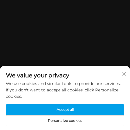
We value your privacy
We use cookies and similar tools to provide our services.
If you don't want to accept all cookies, click Personalize
Copyright © 2026 中国東莞市袁傑ギフト・クラフト株式会社。全著作権所
cookies.
有。
プライバシーポリシー
Accept all
Personalize cookies
ホーム
製品
メールアドレス
電話