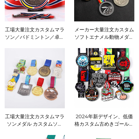
工場大量注文カスタムマラ
メーカー大量注文カスタム
ソン／バドミントン／卓球
ソフトエナメル動物メダル
モーションメダル カスタ
カスタム3D金メッキメダ
ム3Dフットボールメダル
ル カスタム亜鉛合金金属
カスタムテコンドーメダル
ランニングメダル
工場大量注文カスタムマラ
2024年新デザイン、低価
ソンメダル カスタムソフ
格カスタム古めきゴールド
トエナメルカボチャメダル
3Dマラソンスポーツメダ
カスタムダンス／親子スポ
ル・メダリオン