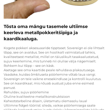
Tõsta oma mängu tasemele ultiimse
keerleva metallpokkeritšipiga ja
kaardikaaluga.
Kogete pokkeri aksesuaaride tipptaset. Sovereign ei ole lihtsalt
tšipp, see on avaldus. See on hoolikalt valmistatud tahkis,
kvaliteetsest metallist, millel on täiuslikult tasakaalustatud,
sujuv keerlemine, mis tunneb nii olulise välja nägemiselt.
Rohkem kui tšipp – see on käsk.
Asetage see oma kaartide peale rahuldava plaksutusega.
Vaadake, kuidas õmbluseta pöörlemine võtab laua vangi.
Sovereign on teie vaikne enesekindluse ja kontrolli kuulutus.
See on kaardikaal, mis nõuab austust juba enne esimest
panust.
Rahuldav, sujuv pöörlemine
Oluline kvaliteetne metallkonstruktsioon
Kaheotstarbeline disain, ületamatu olemasolu laual
Ultiimne fidget-tööriist: sileda, vaikse pöörlemisega saate
säilitada keskendumise ja rahuloleku kõrgepingeliste käikude