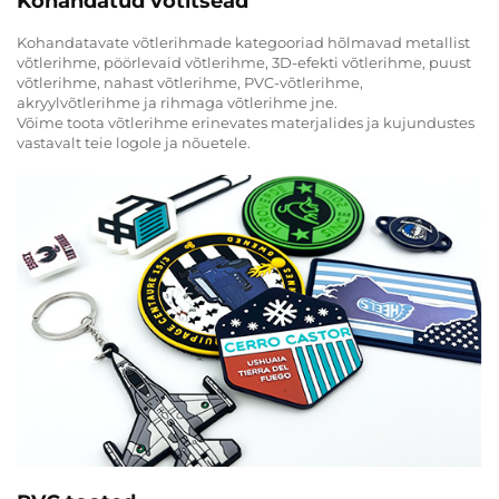
Kohandatud võtitsead
Kohandatavate võtlerihmade kategooriad hõlmavad metallist
võtlerihme, pöörlevaid võtlerihme, 3D-efekti võtlerihme, puust
võtlerihme, nahast võtlerihme, PVC-võtlerihme,
akryylvõtlerihme ja rihmaga võtlerihme jne.
Võime toota võtlerihme erinevates materjalides ja kujundustes
vastavalt teie logole ja nõuetele.