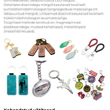
luminesetsevat, läbipuuritud ja LED-valgust.
Detailsete disainidega märgid kasutavad tavaliselt
surlitöötlemistehnoloogiat tsingilegerduse materjaliga (nt
läbipuuritud märgid). Lihtsamad disainid kasutavad tavaliselt
trükkimistehnoloogiat rauamaterjaliga.
Tüüpilised märkide tarvikud on: magnetpinnad
plastkaanidega, mustad kaheklipsid, metallklipsid
(metalllibliiklused).