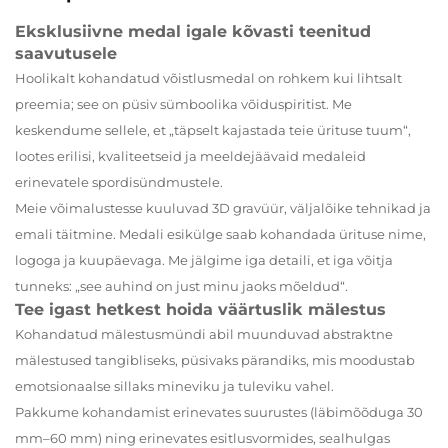
Eksklusiivne medal igale kõvasti teenitud
saavutusele
Hoolikalt kohandatud võistlusmedal on rohkem kui lihtsalt
preemia; see on püsiv sümboolika võiduspiritist. Me
keskendume sellele, et „täpselt kajastada teie ürituse tuum“,
lootes erilisi, kvaliteetseid ja meeldejäävaid medaleid
erinevatele spordisündmustele.
Meie võimalustesse kuuluvad 3D gravüür, väljalõike tehnikad ja
emali täitmine. Medali esikülge saab kohandada ürituse nime,
logoga ja kuupäevaga. Me jälgime iga detaili, et iga võitja
tunneks: „see auhind on just minu jaoks mõeldud“.
Tee igast hetkest hoida väärtuslik mälestus
Kohandatud mälestusmündi abil muunduvad abstraktne
mälestused tangibliseks, püsivaks pärandiks, mis moodustab
emotsionaalse sillaks mineviku ja tuleviku vahel.
Pakkume kohandamist erinevates suurustes (läbimõõduga 30
mm–60 mm) ning erinevates esitlusvormides, sealhulgas