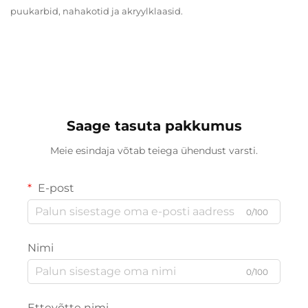
puukarbid, nahakotid ja akryylklaasid.
Saage tasuta pakkumus
Meie esindaja võtab teiega ühendust varsti.
E-post
0/100
Nimi
0/100
Ettevõtte nimi