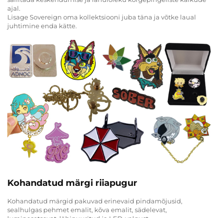
ajal.
Lisage Sovereign oma kollektsiooni juba täna ja võtke laual
juhtimine enda kätte.
Kohandatud märgi riiapugur
Kohandatud märgid pakuvad erinevaid pindamõjusid,
sealhulgas pehmet emalit, kõva emalit, sädelevat,