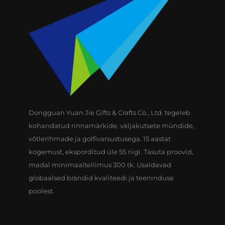
Dongguan Yuan Jie Gifts & Crafts Co., Ltd. tegeleb
kohandatud rinnamärkide, väljakutsete mündide,
võtlerihmade ja golfivarsustusega. 15 aastat
kogemust, eksporditud üle 55 riigi. Tasuta proovid,
madal minimaaltellimus 300 tk. Usaldavad
globaalsed brändid kvaliteedi ja teeninduse
poolest.