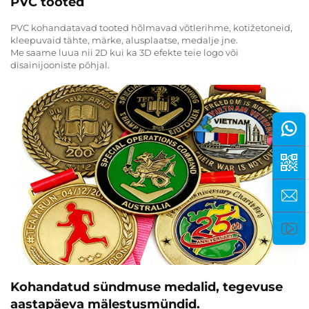
PVC tooted
PVC kohandatavad tooted hõlmavad võtlerihme, kotižetoneid,
kleepuvaid tähte, märke, alusplaatse, medalje jne.
Me saame luua nii 2D kui ka 3D efekte teie logo või
disainijooniste põhjal.
Kohandatud sündmuse medalid, tegevuse
aastapäeva mälestusmündid.