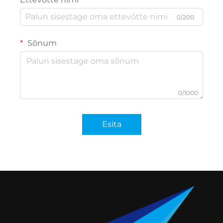
0/200
Sõnum
0/1000
Esita