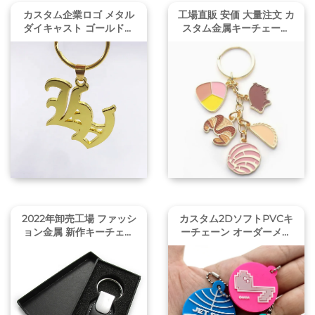
カスタム企業ロゴ メタル
工場直販 安価 大量注文 カ
ダイキャスト ゴールドレ
スタム金属キーチェーン
ターキーチェーンメーカー
カスタマイズ 個性的かわ
いいロゴ 卸売 カスタムレ
ター ハードエナメルキー
チェーン
2022年卸売工場 ファッシ
カスタム2DソフトPVCキ
ョン金属 新作キーチェー
ーチェーン オーダーメイ
ン カーブランドレザーカ
ドソフトゴムキーリング 3
ーロゴ ギフトボックス付
Dカスタマイズシリコンゴ
きカスタムキーリング
ムキーチェーン