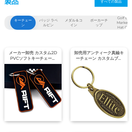
製品
すべての製品
Golf Ball
キーチェー
バッジ ラペ
メダル＆コ
ポーカーチ
Marker 
ン
ルピン
イン
ップ
Hat Clip
メーカー卸売 カスタム2D
卸売用アンティーク真鍮キ
PVCソフトキーチェーン
ーチェーン カスタムブラ
カスタムミニマリストスタ
ンド刻印デザインロゴ付き
イル 企業ロゴPVCキーチ
金属キーホルダー オリジ
ェーン 販促ギフト
ナルキーチェーンギフト