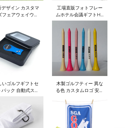
新デザイン カスタマ
工場直販フォトフレー
ズフェアウェイウッ
ムホテル会議ギフトHB
用ゴルフカバー ゴル
鉛筆8.8cm木製環境に
クラブヘッドカバー
やさしいカスタマイズ
ザー製ゴルフドライ
可能ゴルフペン
バーカバー
しいゴルフギフトセ
木製ゴルフティー 異な
トパック 自動式ステ
る色 カスタムロゴ 安価
レス製ブルーゴルフ
なゴルフティー カスタ
ィボットリペアツー
ムゴルフティー
 カスタムロゴ金属ボ
ルマーカー付きゴル
ディボットツール