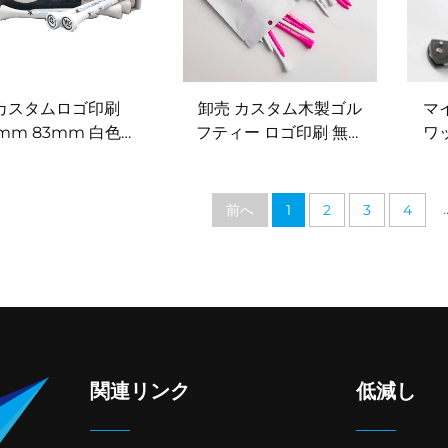
カスタムロゴ印刷
卸売 カスタム木製ゴル
マ
mm 83mm 白色プ
フティー ロゴ印刷 無料
ワ
スチックゴルフティ
デザイン カスタム
ル
紙箱入りティー カス
83mm ゴルフティー
ォ
ムゴルフティーパッ
ン
.
前へ
1
2
3
4
ケージング
関連リンク
低減し