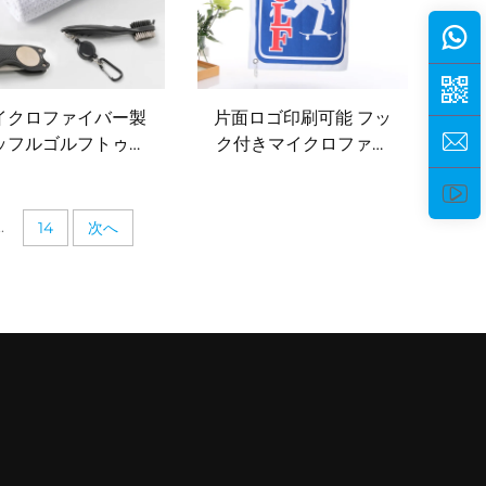
イクロファイバー製
片面ロゴ印刷可能 フッ
ッフルゴルフトゥエ
ク付きマイクロファイ
 マグネットピッチフ
バー素材のワッフルゴ
ーク ゴルフクリーニ
ルフタオル
グブラシ スポーツゴ
..
14
次へ
ルフギフトセット