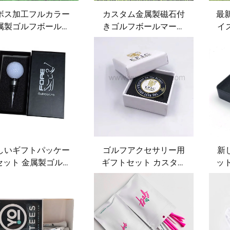
ボス加工フルカラー
カスタム金属製磁石付
最
属製ゴルフボールマ
きゴルフボールマーカ
イ
カーマグネット カス
ー さまざまなデザイン
ド
タムロゴ付き
ロゴ入り帽子クリッ
フ
プ・ディボットツール
レ
用アクセサリー
しいギフトパッケー
ゴルフアクセサリー用
新
セット 金属製ゴルフ
ギフトセット カスタム
ッ
ール型ワインストッ
印刷対応 ゴルフボール
ン
ー カスタムギフトボ
マーカー 磁気付きゴル
デ
ックス付き
フポーカーチップ ボッ
ル
クス入りパッケージ
ー
フ