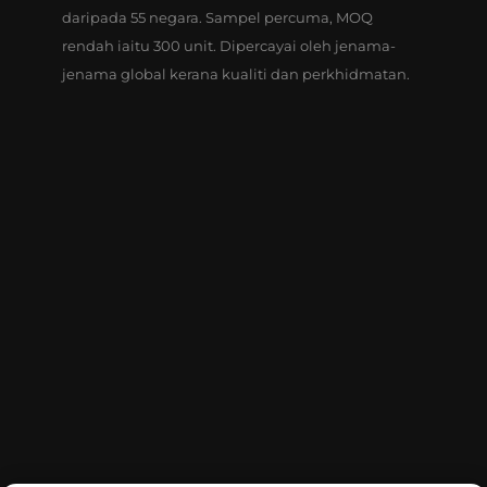
daripada 55 negara. Sampel percuma, MOQ
rendah iaitu 300 unit. Dipercayai oleh jenama-
jenama global kerana kualiti dan perkhidmatan.