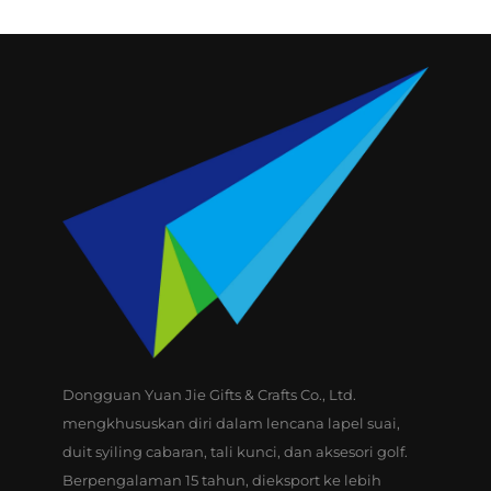
Dongguan Yuan Jie Gifts & Crafts Co., Ltd.
mengkhususkan diri dalam lencana lapel suai,
duit syiling cabaran, tali kunci, dan aksesori golf.
Berpengalaman 15 tahun, dieksport ke lebih