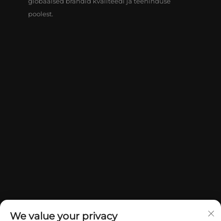
globaalsed brändid kvaliteedi ja teeninduse
poolest.
We value your privacy