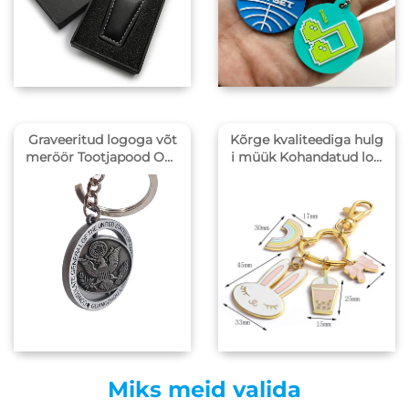
Graveeritud logoga võt
Kõrge kvaliteediga hulg
meröör Tootjapood Oda
i müük Kohandatud log
v hind Pöörduv logo Me
odega metallist kuldset
tallvõtmeröör
e võtmenööridega, mini
maalset hulki ei nõuta
Miks meid valida