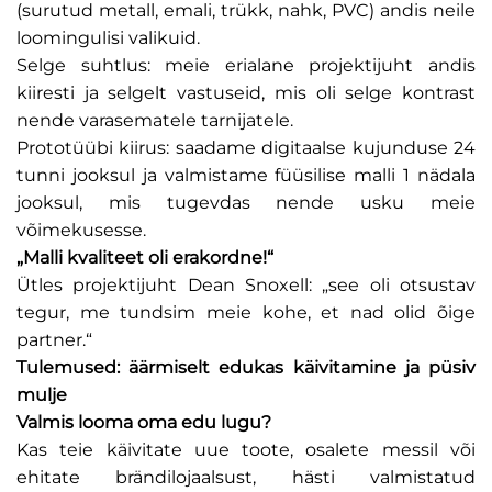
(surutud metall, emali, trükk, nahk, PVC) andis neile
loomingulisi valikuid.
Selge suhtlus: meie erialane projektijuht andis
kiiresti ja selgelt vastuseid, mis oli selge kontrast
nende varasematele tarnijatele.
Prototüübi kiirus: saadame digitaalse kujunduse 24
tunni jooksul ja valmistame füüsilise malli 1 nädala
jooksul, mis tugevdas nende usku meie
võimekusesse.
„Malli kvaliteet oli erakordne!“
Ütles projektijuht Dean Snoxell: „see oli otsustav
tegur, me tundsim meie kohe, et nad olid õige
partner.“
Tulemused: äärmiselt edukas käivitamine ja püsiv
mulje
Valmis looma oma edu lugu?
Kas teie käivitate uue toote, osalete messil või
ehitate brändilojaalsust, hästi valmistatud