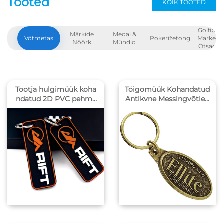
Tooted
KÕIK TOOTED
Golfipalli
Märkide
Medal &
Võtmetas
Pokerižetong
Marker 
Nöörk
Mündid
Otsaclip
Tootja hulgimüük koha
Töigomüük Kohandatud
ndatud 2D PVC pehme
Antikvne Messingvõtleri
võtmerihm kohandatud
hm Kohandatud Brändi
minimaalse stiiliga ette
Graveeritud Disainiga L
võtte logo Pvc võtmeri
ogo Metallvõtlerihmad
hm reklaamisoodustuse
Kohandatud Võtlerihma
d
Kingitus