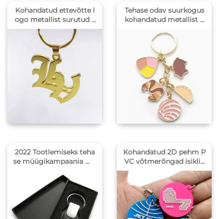
Kohandatud ettevõtte l
Tehase odav suurkogus
ogo metallist surutud k
kohandatud metallist v
uldkirjadega võtlerihmi
õtlerihm, isikupärastatu
de valmistaja
d märgis, hulgimüük, k
ohandatud tähe kujuline
kõva emaliga võtlerihm
2022 Tootlemiseks teha
Kohandatud 2D pehm P
se müügikampaania me
VC võtmerõngad isiklik
tallist uus nöörkäru aut
ud pehmumumi võtme
otörgid nahast autolog
rõngad 3D kohandatud
o kohandatud nöörkäru
silikoonmumi võtmerõ
kingituskastiga
ng