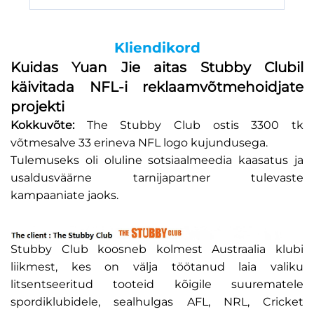
Kliendikord
Kuidas Yuan Jie aitas Stubby Clubil
käivitada NFL-i reklaamvõtmehoidjate
projekti
Kokkuvõte:
The Stubby Club ostis 3300 tk
võtmesalve 33 erineva NFL logo kujundusega.
Tulemuseks oli oluline sotsiaalmeedia kaasatus ja
usaldusväärne tarnijapartner tulevaste
kampaaniate jaoks.
Stubby Club koosneb kolmest Austraalia klubi
liikmest, kes on välja töötanud laia valiku
litsentseeritud tooteid kõigile suurematele
spordiklubidele, sealhulgas AFL, NRL, Cricket