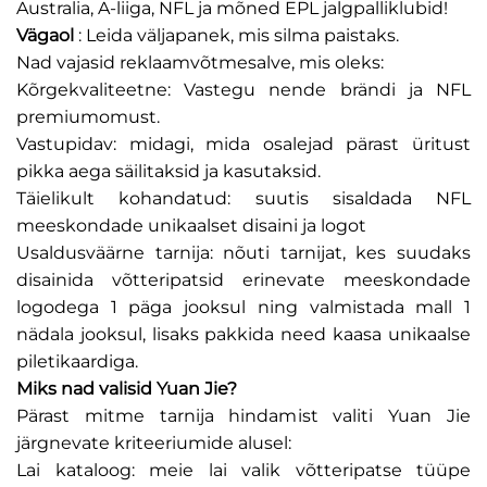
Australia, A-liiga, NFL ja mõned EPL jalgpalliklubid!
Vägaol
: Leida väljapanek, mis silma paistaks.
Nad vajasid reklaamvõtmesalve, mis oleks:
Kõrgekvaliteetne: Vastegu nende brändi ja NFL
premiumomust.
Vastupidav: midagi, mida osalejad pärast üritust
pikka aega säilitaksid ja kasutaksid.
Täielikult kohandatud: suutis sisaldada NFL
meeskondade unikaalset disaini ja logot
Usaldusväärne tarnija: nõuti tarnijat, kes suudaks
disainida võtteripatsid erinevate meeskondade
logodega 1 päga jooksul ning valmistada mall 1
nädala jooksul, lisaks pakkida need kaasa unikaalse
piletikaardiga.
Miks nad valisid Yuan Jie?
Pärast mitme tarnija hindamist valiti Yuan Jie
järgnevate kriteeriumide alusel:
Lai kataloog: meie lai valik võtteripatse tüüpe