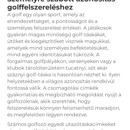
golffelszereléshez
A golf egy olyan sport, amely az
elrendezettséget, a pontosságot és a
személyes felszerelést értékeli. A játékosok
gyakran magas minőségű golf-táskákat,
ütőket és kiegészítőket visznek magukkal,
amelyek mind személyes befektetésüket,
mind egyéni identitásukat tükrözik. A
forgalmas golfpályákon, versenyeken vagy a
klubok tárolóterületein tucatnyi, sőt akár
száznyi golf-táska is hasonlóan nézhet ki. Ilyen
helyzetekben a világos azonosítás rendkívül
fontossá válik.
A csomagolási címkék
gyakorlatias és megbízható megoldást nyújt a
golfozóknak, akik szeretnék, hogy
felszerelésük könnyen felismerhető maradjon,
és megfelelően legyen rendezve.
Számos golfozó egyedi utazótáskacímkeket