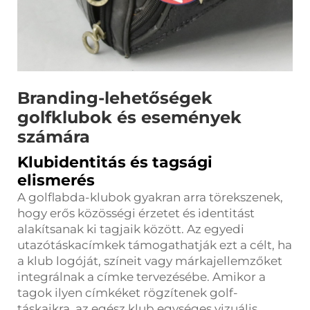
Branding-lehetőségek
golfklubok és események
számára
Klubidentitás és tagsági
elismerés
A golflabda-klubok gyakran arra törekszenek,
hogy erős közösségi érzetet és identitást
alakítsanak ki tagjaik között. Az egyedi
utazótáskacímkek támogathatják ezt a célt, ha
a klub logóját, színeit vagy márkajellemzőket
integrálnak a címke tervezésébe. Amikor a
tagok ilyen címkéket rögzítenek golf-
táskaikra, az egész klub egységes vizuális