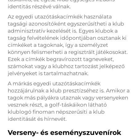
identitás részévé válnak.
Az egyedi utazótáskacímkék használata
tagsági azonosítóként egyszerűsítheti a klub
adminisztratív kezelését is. Egyes klubok a
tagság felvételének időpontjában osztanak ki
címkéket a tagoknak, így a személyzet
könnyen felismerheti a regisztrált játékosokat.
Ezek a címkék begravírozott tagneveket,
számokat vagy a klubhoz tartozást jelképező
jelvényeket is tartalmazhatnak.
A márkás egyedi utazótáskacímkék
hozzájárulnak a klub presztízséhez is. Amikor a
tagok más pályákra utaznak vagy versenyeken
vesznek részt, a golf-táskáikon látható
klublogó finoman népszerűsíti a klub
identitását és hírnevét.
Verseny- és eseményszuvenírok