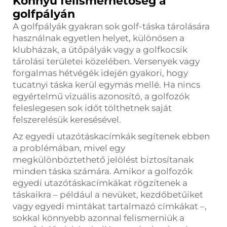
Könnyű felismerhetőség a
golfpályán
A golfpályák gyakran sok golf-táska tárolására
használnak egyetlen helyet, különösen a
klubházak, a ütőpályák vagy a golfkocsik
tárolási területei közelében. Versenyek vagy
forgalmas hétvégék idején gyakori, hogy
tucatnyi táska kerül egymás mellé. Ha nincs
egyértelmű vizuális azonosító, a golfozók
feleslegesen sok időt tölthetnek saját
felszerelésük keresésével.
Az egyedi utazótáskacímkák segítenek ebben
a problémában, mivel egy
megkülönböztethető jelölést biztosítanak
minden táska számára. Amikor a golfozók
egyedi utazótáskacímkákat rögzítenek a
táskaikra – például a nevüket, kezdőbetűiket
vagy egyedi mintákat tartalmazó címkákat –,
sokkal könnyebb azonnal felismerniük a