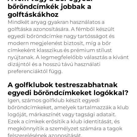
bőröndcímkék jobbak a
golftáskákhoz
Mindkét anyag gyakran használatos a
golftáska azonosítására. A fémből készült
egyedi bőröndcímke nagy tartósságot és
modern megjelenést biztosít, míg a bőr
címkeként klasszikus és prémium stílust
nyújtanak. A legmegfelelőbb választás a kívánt
dizájntól és a hosszú távú használati
preferenciáktól függ.
A golfklubok testreszabhatnak
egyedi bőröndcímkeket logókkal?
Igen, számos golfklub készít egyedi
bőröndcímkeket, amelyek tartalmazzák a klub
logóját, márkaszínét vagy tagsági adatait.
Ezek a címkek erősítik a klub identitását, és
megkönnyítik a személyzet számára a tagok
felszerelésének azonosítását.