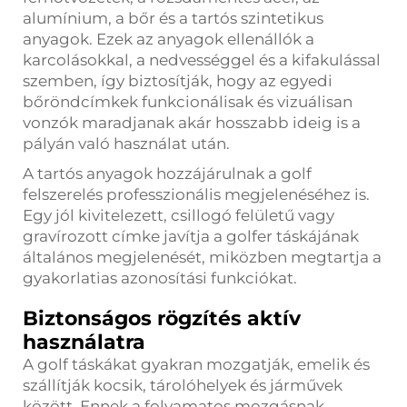
alumínium, a bőr és a tartós szintetikus
anyagok. Ezek az anyagok ellenállók a
karcolásokkal, a nedvességgel és a kifakulással
szemben, így biztosítják, hogy az egyedi
bőröndcímkek funkcionálisak és vizuálisan
vonzók maradjanak akár hosszabb ideig is a
pályán való használat után.
A tartós anyagok hozzájárulnak a golf
felszerelés professzionális megjelenéséhez is.
Egy jól kivitelezett, csillogó felületű vagy
gravírozott címke javítja a golfer táskájának
általános megjelenését, miközben megtartja a
gyakorlatias azonosítási funkciókat.
Biztonságos rögzítés aktív
használatra
A golf táskákat gyakran mozgatják, emelik és
szállítják kocsik, tárolóhelyek és járművek
között. Ennek a folyamatos mozgásnak