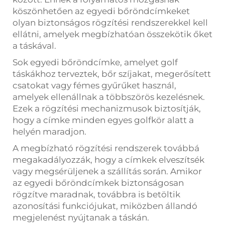
köszönhetően az egyedi bőröndcímkeket
olyan biztonságos rögzítési rendszerekkel kell
ellátni, amelyek megbízhatóan összekötik őket
a táskával.
Sok egyedi bőröndcímke, amelyet golf
táskákhoz terveztek, bőr szíjakat, megerősített
csatokat vagy fémes gyűrűket használ,
amelyek ellenállnak a többszörös kezelésnek.
Ezek a rögzítési mechanizmusok biztosítják,
hogy a címke minden egyes golfkör alatt a
helyén maradjon.
A megbízható rögzítési rendszerek továbbá
megakadályozzák, hogy a címkek elveszítsék
vagy megsérüljenek a szállítás során. Amikor
az egyedi bőröndcímkek biztonságosan
rögzítve maradnak, továbbra is betöltik
azonosítási funkciójukat, miközben állandó
megjelenést nyújtanak a táskán.