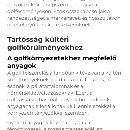
utazócímkéket népszerű termékké a
golfeseményeken. Ezek összekapcsolják a
rendezettséget a márkanevet, és hosszú távon
értéket nyújtanak a résztvevőknek.
Tartósság kültéri
golfkörülményekhez
A golfkörnyezetekhez megfelelő
anyagok
A golf felszerelés állandóan kitéve van a kültéri
körülményeknek, például a napfénynek, az
esőnek, a páratartalomnak és a
hőmérsékletváltozásoknak. Ezért a
golftáskákra használt egyedi bőröndcímke
anyagának ellenállónak kell lennie ezekkel a
környezeti tényezőkkel szemben.
Gyakori anyagok közé tartoznak a
fémötvözetek, a rozsdamentes acél, az