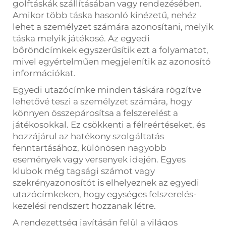
golftáskák szállításában vagy rendezésében.
Amikor több táska hasonló kinézetű, nehéz
lehet a személyzet számára azonosítani, melyik
táska melyik játékosé. Az egyedi
bőröndcímkek egyszerűsítik ezt a folyamatot,
mivel egyértelműen megjelenítik az azonosító
információkat.
Egyedi utazócímke minden táskára rögzítve
lehetővé teszi a személyzet számára, hogy
könnyen összepárosítsa a felszerelést a
játékosokkal. Ez csökkenti a félreértéseket, és
hozzájárul az hatékony szolgáltatás
fenntartásához, különösen nagyobb
események vagy versenyek idején. Egyes
klubok még tagsági számot vagy
szekrényazonosítót is elhelyeznek az egyedi
utazócímkeken, hogy egységes felszerelés-
kezelési rendszert hozzanak létre.
A rendezettség javításán felül a világos