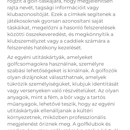
rögzít a golf-táskájára, hogy megjelenítsen
rajta nevét, tagsági információit vagy
klubazonosítóját. Ezek a címkek segítenek a
játékosoknak gyorsan azonosítani saját
táskáikat, megelőzni a hasonló felszerelések
közötti összekeveredést, és megkönnyítik a
klubszemélyzet vagy a caddiek számára a
felszerelés hatékony kezelését.
Az egyéni utitáskártyák, amelyeket
golfcsomagokra használnak, személyre
szabási lehetőségeket is kínálnak. A golfozók
olyan dizájnokat választhatnak, amelyek
tükrözik személyiségüket, klubjuk identitását
vagy versenyeken való részvételüket. Az olyan
anyagok, mint a fém, a bőr vagy a tartós
műanyagok, lehetővé teszik, hogy az egyéni
utitáskártyák ellenálljanak a kültéri
környezetnek, miközben professzionális
megjelenést őriznek meg. A golfklubok és