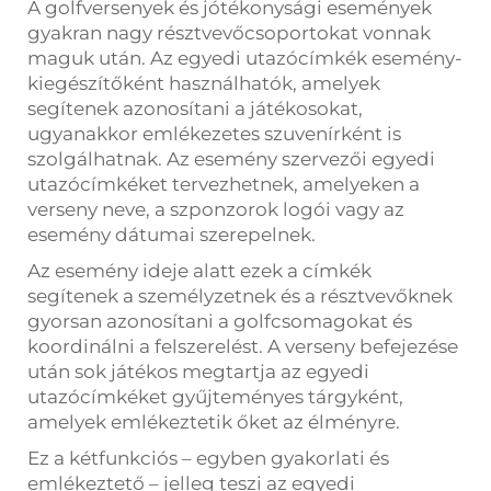
A golfversenyek és jótékonysági események
gyakran nagy résztvevőcsoportokat vonnak
maguk után. Az egyedi utazócímkék esemény-
kiegészítőként használhatók, amelyek
segítenek azonosítani a játékosokat,
ugyanakkor emlékezetes szuvenírként is
szolgálhatnak. Az esemény szervezői egyedi
utazócímkéket tervezhetnek, amelyeken a
verseny neve, a szponzorok logói vagy az
esemény dátumai szerepelnek.
Az esemény ideje alatt ezek a címkék
segítenek a személyzetnek és a résztvevőknek
gyorsan azonosítani a golfcsomagokat és
koordinálni a felszerelést. A verseny befejezése
után sok játékos megtartja az egyedi
utazócímkéket gyűjteményes tárgyként,
amelyek emlékeztetik őket az élményre.
Ez a kétfunkciós – egyben gyakorlati és
emlékeztető – jelleg teszi az egyedi