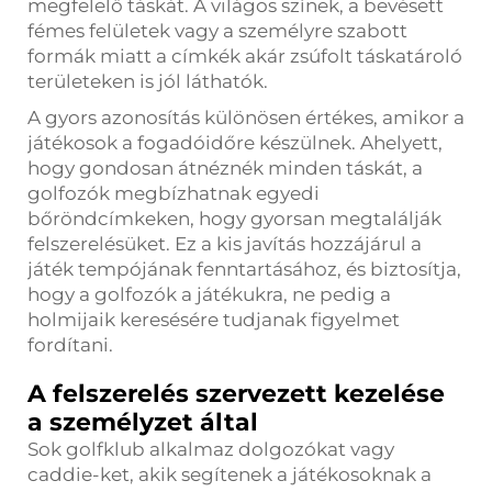
megfelelő táskát. A világos színek, a bevésett
fémes felületek vagy a személyre szabott
formák miatt a címkék akár zsúfolt táskatároló
területeken is jól láthatók.
A gyors azonosítás különösen értékes, amikor a
játékosok a fogadóidőre készülnek. Ahelyett,
hogy gondosan átnéznék minden táskát, a
golfozók megbízhatnak egyedi
bőröndcímkeken, hogy gyorsan megtalálják
felszerelésüket. Ez a kis javítás hozzájárul a
játék tempójának fenntartásához, és biztosítja,
hogy a golfozók a játékukra, ne pedig a
holmijaik keresésére tudjanak figyelmet
fordítani.
A felszerelés szervezett kezelése
a személyzet által
Sok golfklub alkalmaz dolgozókat vagy
caddie-ket, akik segítenek a játékosoknak a