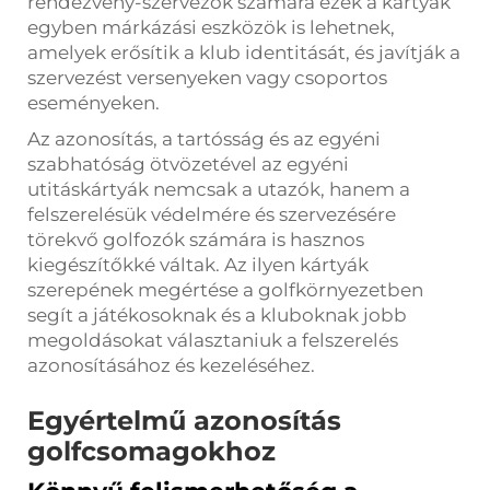
rendezvény-szervezők számára ezek a kártyák
egyben márkázási eszközök is lehetnek,
amelyek erősítik a klub identitását, és javítják a
szervezést versenyeken vagy csoportos
eseményeken.
Az azonosítás, a tartósság és az egyéni
szabhatóság ötvözetével az egyéni
utitáskártyák nemcsak a utazók, hanem a
felszerelésük védelmére és szervezésére
törekvő golfozók számára is hasznos
kiegészítőkké váltak. Az ilyen kártyák
szerepének megértése a golfkörnyezetben
segít a játékosoknak és a kluboknak jobb
megoldásokat választaniuk a felszerelés
azonosításához és kezeléséhez.
Egyértelmű azonosítás
golfcsomagokhoz