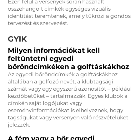
Ezen felül a versenyek során használt
összehangolt címkék egységes vizuális
identitást teremtenek, amely tükrözi a gondos
tervezést és szervezést.
GYIK
Milyen információkat kell
feltüntetni egyedi
bőröndcímkéken a golftáskákhoz
Az egyedi bőröndcímkék a golftáskákhoz
általában a golfozó nevét, a klubtagsági
számát vagy egy egyszerű azonosítót – például
kezdőbetűket – tartalmazzák. Egyes klubok a
címkén saját logójukat vagy
eseményinformációkat is elhelyeznek, hogy
tagságukat vagy versenyen való részvételüket
jelezzék.
A fém vagy a bőr egyedi