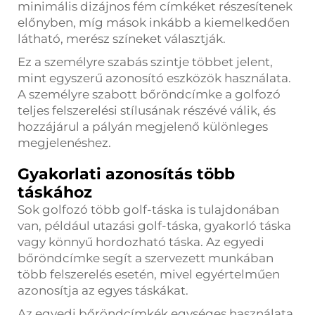
minimális dizájnos fém címkéket részesítenek
előnyben, míg mások inkább a kiemelkedően
látható, merész színeket választják.
Ez a személyre szabás szintje többet jelent,
mint egyszerű azonosító eszközök használata.
A személyre szabott bőröndcímke a golfozó
teljes felszerelési stílusának részévé válik, és
hozzájárul a pályán megjelenő különleges
megjelenéshez.
Gyakorlati azonosítás több
táskához
Sok golfozó több golf-táska is tulajdonában
van, például utazási golf-táska, gyakorló táska
vagy könnyű hordozható táska. Az egyedi
bőröndcímke segít a szervezett munkában
több felszerelés esetén, mivel egyértelműen
azonosítja az egyes táskákat.
Az egyedi bőröndcímkék egységes használata