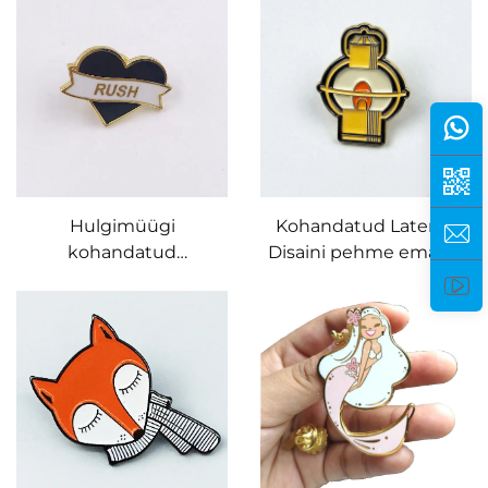
Metall Tee Potti
Munnipinnus
Hulgimüügi
Kohandatud Laterna
kohandatud
Disaini pehme emali ja
kvaliteetne metallist
kuldmise metallist
krae nööp kohandatud
rinnanõel
isikupärastatud logo
pehme emaliga silt
kohandatud
südamelike sildi