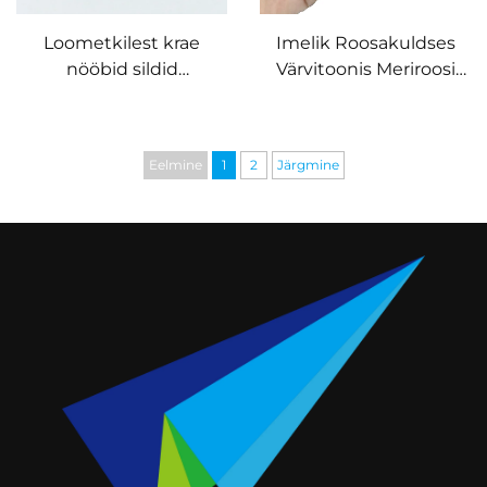
Loometkilest krae
Imelik Roosakuldses
nööbid sildid
Värvitoonis Meriroosi
kohandatud T-särgi krae
Emalnõel, Kohandatud
nööp pehme emaliga
Tugeva Emaliga,
nööbid
Ekraantrükkimisega
Eelmine
1
2
Järgmine
Rinnanõel Tagumise
trükiga