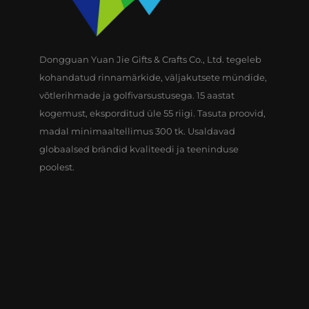
Dongguan Yuan Jie Gifts & Crafts Co., Ltd. tegeleb
kohandatud rinnamärkide, väljakutsete mündide,
võtlerihmade ja golfivarsustusega. 15 aastat
kogemust, eksporditud üle 55 riigi. Tasuta proovid,
madal minimaaltellimus 300 tk. Usaldavad
globaalsed brändid kvaliteedi ja teeninduse
poolest.