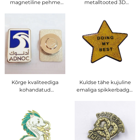
magnetiline pehme
metalltooted 3D
emaliga spikrid
kuldsed tähed
magnettaga
rinnanõel spikker
Kõrge kvaliteediga
Kuldse tähe kujuline
kohandatud
emaliga spikkerbadge,
magnetiline UAE silt
kohandatavad
kotkas nööpnõel
sädelevad
magnetnõel
emalispikkerid
epoksiitkiigiga