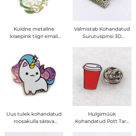
Kuldne metallne
Valmistab Kohandatud
kraepink tiigri emali
Surutuspinsi 3D
ping kohandatud
Antique Brass Metall
disaini ping märgid
Munnipinnus Souvenir
Tsinkliituri Emailpinnus
Uus tulek kohandatud
Hulgimüük
roosakulla särava
Kohandatud Pott Tark
ükssarvikuga
Emailmärk Kohandatud
emalirinnanõel
Logo Isikupärastatud