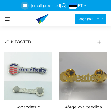
ET
[email protected]
Saage pakkumus
KÕIK TOOTED
Kohandatud
Kõrge kvaliteediga