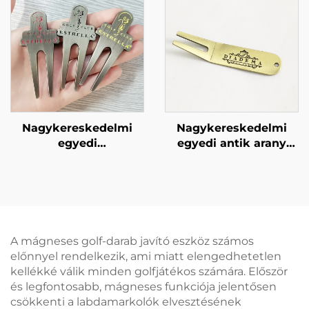
Eszköz Egyedi Logóval
és Golyójelölővel
Nagykereskedelmi
Nagykereskedelmi
egyedi
egyedi antik arany
golfsérüléskorrekciós
színű
eszköz
golfsérüléskorrekciós
labdamarkolóval,
eszköz,
kalapált széllel,
testreszabható,
testreszabott
legjobb minőségű fém,
személyre szóló
személyre szóló
A mágneses golf-darab javító eszköz számos
logóval,
logóval ellátott
előnnyel rendelkezik, ami miatt elengedhetetlen
cinkötvözetből készült
golfsérüléskorrekciós
kellékké válik minden golfjátékos számára. Először
golfsérüléskorrekciós
eszköz
és legfontosabb, mágneses funkciója jelentősen
eszköz
csökkenti a labdamarkolók elvesztésének