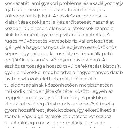
kockázatát, ami gyakori probléma, és akadályozhatja
a játékot, miközben hosszú távon felesleges
költségeket is jelent. Az eszköz ergonomikus
kialakítása csökkenti a kéz erőltetését használat
közben, különösen előnyös a játékosok számára,
akik körönként gyakran javítanak darabokat. A
rugós működtetés kevesebb fizikai erőfeszítést
igényel a hagyományos darab javító eszközökhöz
képest, így minden korosztály és fizikai állapotú
golfjátékos számára könnyen használható. Az
eszköz tartóssága hosszú távú befektetést biztosít,
gyakran évekkel meghaladva a hagyományos darab
javító eszközök élettartamát. Időjárásálló
tulajdonságainak köszönhetően megbízhatóan
működik minden játékfeltétel között, legyen az
reggeli harmat vagy déli forróság. A praktikus
klipekkel való rögzítési rendszer lehetővé teszi a
gyors hozzáférést játék közben, így elkerülhető a
zsebek vagy a golfzsákok átkutatása. Az eszköz
sokoldalúsága messze meghaladja a csupán