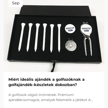
Sep
Miért ideális ajándék a golfozóknak a
golfajándék-készletek dobozban?
A golfosok végső örömének: Prémium
ajándékcsomagok, amelyek felemelik a játékot A
tökéletes ajándék megtalálása a golfrajongók