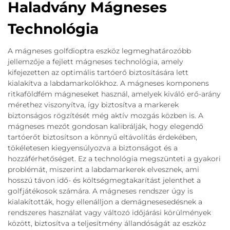
Haladvány Mágneses
Technológia
A mágneses golfdioptra eszköz legmeghatározóbb
jellemzője a fejlett mágneses technológia, amely
kifejezetten az optimális tartóerő biztosítására lett
kialakítva a labdamarkolókhoz. A mágneses komponens
ritkaföldfém mágneseket használ, amelyek kiváló erő-arány
mérethez viszonyítva, így biztosítva a markerek
biztonságos rögzítését még aktív mozgás közben is. A
mágneses mezőt gondosan kalibrálják, hogy elegendő
tartóerőt biztosítson a könnyű eltávolítás érdekében,
tökéletesen kiegyensúlyozva a biztonságot és a
hozzáférhetőséget. Ez a technológia megszünteti a gyakori
problémát, miszerint a labdamarkerek elvesznek, ami
hosszú távon idő- és költségmegtakarítást jelenthet a
golfjátékosok számára. A mágneses rendszer úgy is
kialakították, hogy ellenálljon a demágnesesedésnek a
rendszeres használat vagy változó időjárási körülmények
között, biztosítva a teljesítmény állandóságát az eszköz