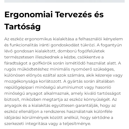
Ergonomiai Tervezés és
Tartóság
Az eszköz ergonomikus kialakítása a felhasználói kényelem
és funkcionalitás iránti gondoskodást tükrözi. A fogantyún
lévő gondosan kialakított, domború fogófelületek
természetesen illeszkednek a kézbe, csökkentve a
fáradtságot a golfkörök során ismétlődő használat alatt. A
rugós működtetéshez minimális nyomóerő szükséges,
különösen előnyös ezáltal azok számára, akik kézereje vagy
mozgékonysága korlátozott. A gyártás során általában
repülőgépipari minőségű alumíniumot vagy hasonló
minőségű anyagot alkalmaznak, amely kiváló tartósságot
biztosít, miközben megtartja az eszköz könnyűségét. Az
anyagok és a kialakítás együttesen garantálják, hogy az
eszköz ellenálljon a rendszeres használatnak különféle
időjárási körülmények között anélkül, hogy sértődne a
szerkezeti integritása vagy a teljesítménye.