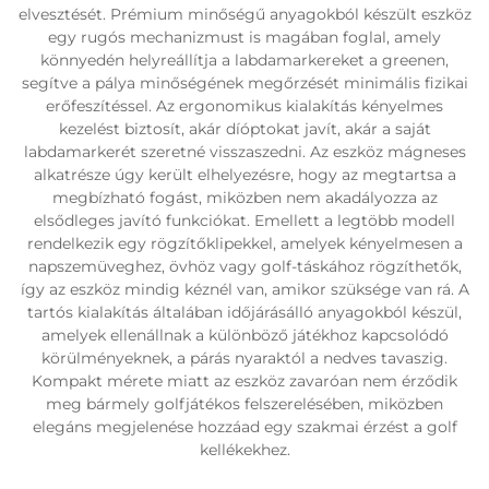
elvesztését. Prémium minőségű anyagokból készült eszköz
egy rugós mechanizmust is magában foglal, amely
könnyedén helyreállítja a labdamarkereket a greenen,
segítve a pálya minőségének megőrzését minimális fizikai
erőfeszítéssel. Az ergonomikus kialakítás kényelmes
kezelést biztosít, akár díóptokat javít, akár a saját
labdamarkerét szeretné visszaszedni. Az eszköz mágneses
alkatrésze úgy került elhelyezésre, hogy az megtartsa a
megbízható fogást, miközben nem akadályozza az
elsődleges javító funkciókat. Emellett a legtöbb modell
rendelkezik egy rögzítőklipekkel, amelyek kényelmesen a
napszemüveghez, övhöz vagy golf-táskához rögzíthetők,
így az eszköz mindig kéznél van, amikor szüksége van rá. A
tartós kialakítás általában időjárásálló anyagokból készül,
amelyek ellenállnak a különböző játékhoz kapcsolódó
körülményeknek, a párás nyaraktól a nedves tavaszig.
Kompakt mérete miatt az eszköz zavaróan nem érződik
meg bármely golfjátékos felszerelésében, miközben
elegáns megjelenése hozzáad egy szakmai érzést a golf
kellékekhez.