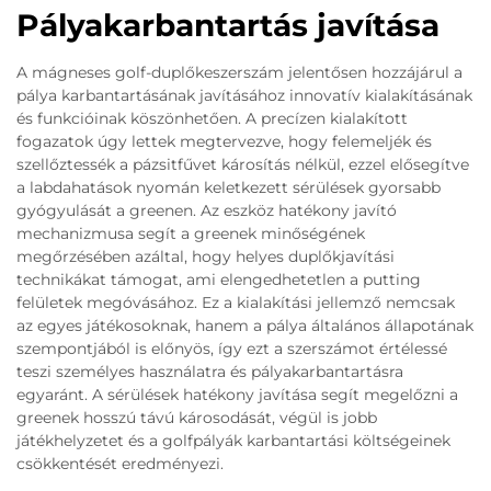
Pályakarbantartás javítása
A mágneses golf-duplőkeszerszám jelentősen hozzájárul a
pálya karbantartásának javításához innovatív kialakításának
és funkcióinak köszönhetően. A precízen kialakított
fogazatok úgy lettek megtervezve, hogy felemeljék és
szellőztessék a pázsitfűvet károsítás nélkül, ezzel elősegítve
a labdahatások nyomán keletkezett sérülések gyorsabb
gyógyulását a greenen. Az eszköz hatékony javító
mechanizmusa segít a greenek minőségének
megőrzésében azáltal, hogy helyes duplőkjavítási
technikákat támogat, ami elengedhetetlen a putting
felületek megóvásához. Ez a kialakítási jellemző nemcsak
az egyes játékosoknak, hanem a pálya általános állapotának
szempontjából is előnyös, így ezt a szerszámot értélessé
teszi személyes használatra és pályakarbantartásra
egyaránt. A sérülések hatékony javítása segít megelőzni a
greenek hosszú távú károsodását, végül is jobb
játékhelyzetet és a golfpályák karbantartási költségeinek
csökkentését eredményezi.