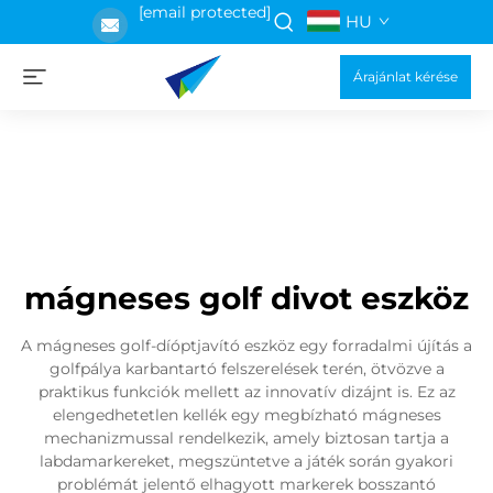
[email protected]
HU
Árajánlat kérése
mágneses golf divot eszköz
A mágneses golf-díóptjavító eszköz egy forradalmi újítás a
golfpálya karbantartó felszerelések terén, ötvözve a
praktikus funkciók mellett az innovatív dizájnt is. Ez az
elengedhetetlen kellék egy megbízható mágneses
mechanizmussal rendelkezik, amely biztosan tartja a
labdamarkereket, megszüntetve a játék során gyakori
problémát jelentő elhagyott markerek bosszantó