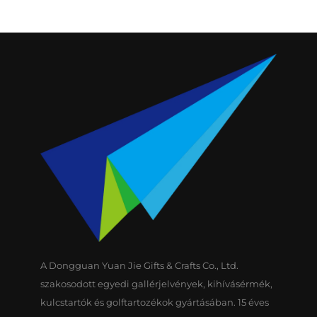
A Dongguan Yuan Jie Gifts & Crafts Co., Ltd.
szakosodott egyedi gallérjelvények, kihívásérmék,
kulcstartók és golftartozékok gyártásában. 15 éves