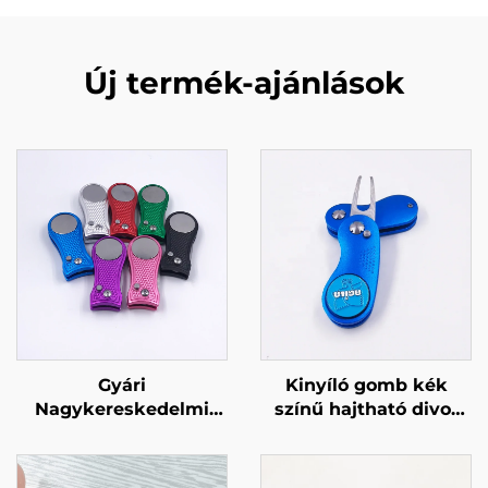
Új termék-ajánlások
Gyári
Kinyíló gomb kék
Nagykereskedelmi
színű hajtható divot
Tömeges Golf Divot
eszköz egyedi
Javítóeszköz
golfpálya fém jelölővel
Mágneses Golf Divot