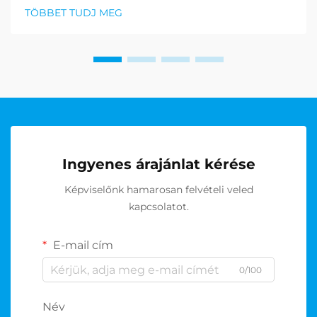
számára kihívást jelenthet, de a golf
TÖBBET TUDJ MEG
ajándékcsomagok kiváló megoldásként emelkedtek
ki, amelyek a praktikusságot és eleganciát
kombinálják. T...
Ingyenes árajánlat kérése
Képviselőnk hamarosan felvételi veled
kapcsolatot.
E-mail cím
0/100
Név