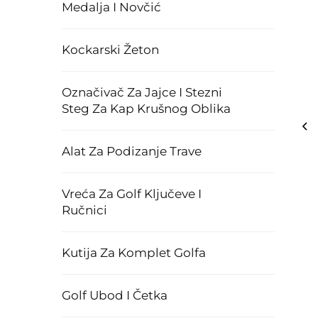
Medalja I Novčić
Kockarski Žeton
Označivač Za Jajce I Stezni
Steg Za Kap Krušnog Oblika
Alat Za Podizanje Trave
Vreća Za Golf Ključeve I
Ručnici
Kutija Za Komplet Golfa
Golf Ubod I Četka