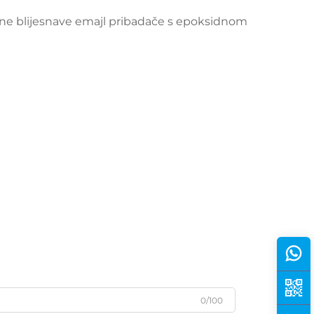
ođene blijesnave emajl pribadače s epoksidnom
0/100