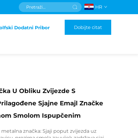
HR
Dobijte citat
olfski Dodatni Pribor
čka U Obliku Zvijezde S
rilagođene Sjajne Emajl Značke
nom Smolom Ispupčenim
 metalna značka: Sjaji poput zvijezda uz
vicu, prozirna smola zauvijek zadržava sjaj.