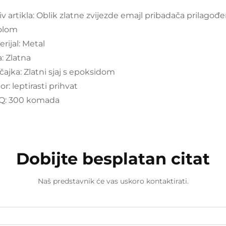
iv artikla: Oblik zlatne zvijezde emajl pribadača prilag
olom
rijal: Metal
: Zlatna
čajka: Zlatni sjaj s epoksidom
or: leptirasti prihvat
: 300 komada
Dobijte besplatan citat
Naš predstavnik će vas uskoro kontaktirati.