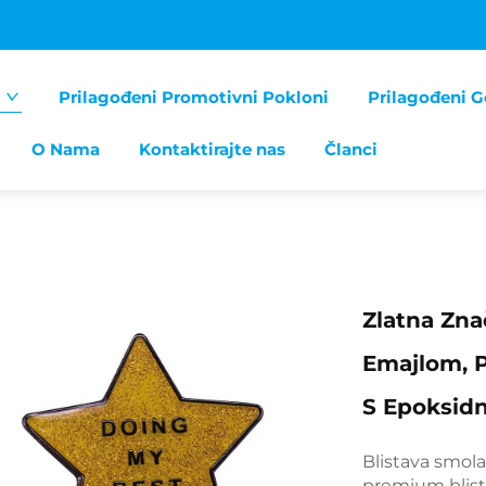
Prilagođeni Promotivni Pokloni
Prilagođeni G
O Nama
Kontaktirajte nas
Članci
Zlatna Zna
Emajlom, P
S Epoksid
Blistava smola
premium blista