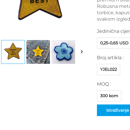
Robusna metal
torbice, kapute
svakom izgled
Jedinična cije
0,25-0,65 USD
Broj artikla :
YJEL022
MOQ :
300 kom
Istraživanje