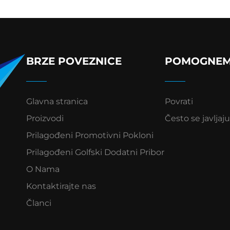
BRZE POVEZNICE
POMOGNE
Glavna stranica
Povrati
Proizvodi
Često se javljaju
Prilagođeni Promotivni Pokloni
Prilagođeni Golfski Dodatni Pribor
O Nama
Kontaktirajte nas
Članci