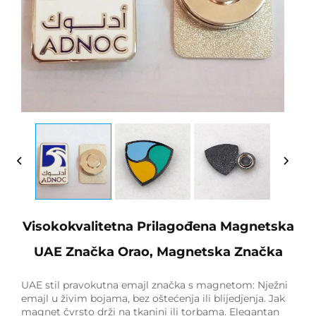
Visokokvalitetna Prilagođena Magnetska
UAE Značka Orao, Magnetska Značka
UAE stil pravokutna emajl značka s magnetom: Nježni
emajl u živim bojama, bez oštećenja ili blijedjenja. Jak
magnet čvrsto drži na tkanini ili torbama. Elegantan