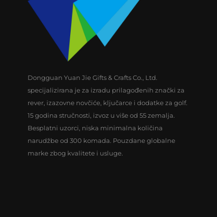
Dongguan Yuan Jie Gifts & Crafts Co., Ltd.
specijalizirana je za izradu prilagođenih znački za
rever, izazovne novčiće, ključarce i dodatke za golf.
15 godina stručnosti, izvoz u više od 55 zemalja.
Besplatni uzorci, niska minimalna količina
narudžbe od 300 komada. Pouzdane globalne
marke zbog kvalitete i usluge.