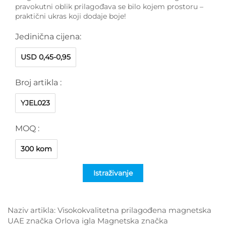
pravokutni oblik prilagođava se bilo kojem prostoru –
praktični ukras koji dodaje boje!
Jedinična cijena:
USD 0,45-0,95
Broj artikla :
YJEL023
MOQ :
300 kom
Istraživanje
Naziv artikla: Visokokvalitetna prilagođena magnetska
UAE značka Orlova igla Magnetska značka