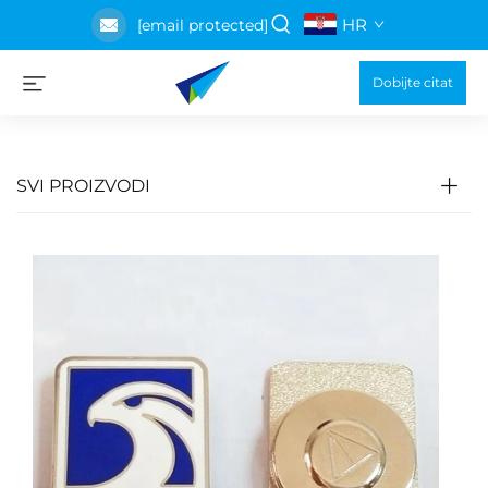
HR
[email protected]
Dobijte citat
SVI PROIZVODI