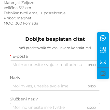
Materijal: Željezo
Veličina 3*2 cm
Tehnika: tvrdi emajl + posrebrenje
Pribor: magnet
MOQ: 300 komada
Dobijte besplatan citat
Naš predstavnik će vas uskoro kontaktirati.
E-pošta
0/100
Naziv
0/100
Službeni naziv
0/200