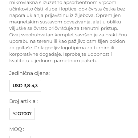
mikrovlakna s izuzetno apsorbentnom vrpcom
učinkovito čisti klupe i loptice, dok čvrsta četka bez
napora uklanja prljavštinu iz žljebova. Opremljen
magnetskim sustavom povezivanja, alat u obliku
viljuške se čvrsto pričvršćuje za trenutni pristup.
Ovaj sveobuhvatan komplet savršen je za praktičnu
uporabu na terenu ili kao pažljivo osmišljen poklon
za golfaše. Prilagodljiv logotipima za turnire ili
korporativne događaje. Isprobajte udobnost i
kvalitetu u jednom pametnom paketu.
Jedinična cijena:
USD 3,8-4,3
Broj artikla :
YJGT007
MOQ :