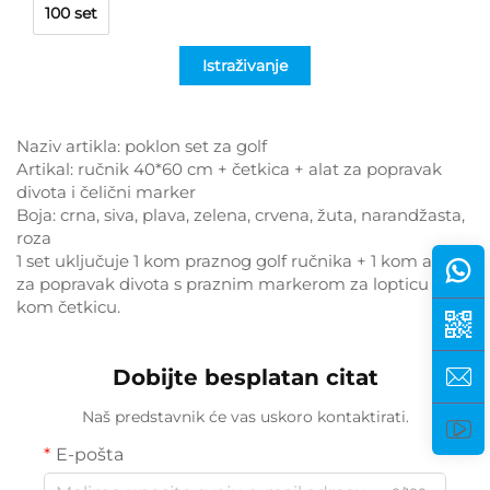
100 set
Istraživanje
Naziv artikla: poklon set za golf
Artikal: ručnik 40*60 cm + četkica + alat za popravak
divota i čelični marker
Boja: crna, siva, plava, zelena, crvena, žuta, narandžasta,
roza
1 set uključuje 1 kom praznog golf ručnika + 1 kom alat
za popravak divota s praznim markerom za lopticu + 1
kom četkicu.
Dobijte besplatan citat
Naš predstavnik će vas uskoro kontaktirati.
E-pošta