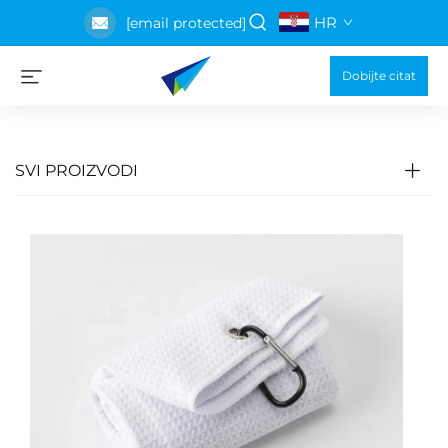
HR
[email protected]
Dobijte citat
SVI PROIZVODI