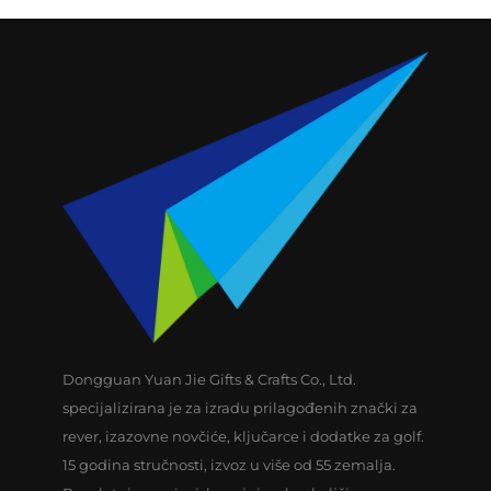
Dongguan Yuan Jie Gifts & Crafts Co., Ltd.
specijalizirana je za izradu prilagođenih znački za
rever, izazovne novčiće, ključarce i dodatke za golf.
15 godina stručnosti, izvoz u više od 55 zemalja.