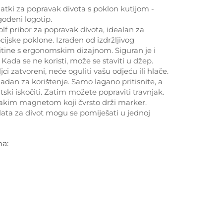
tki za popravak divota s poklon kutijom -
ođeni logotip.
olf pribor za popravak divota, idealan za
cijske poklone. Izrađen od izdržljivog
itine s ergonomskim dizajnom. Siguran je i
 Kada se ne koristi, može se staviti u džep.
jci zatvoreni, neće oguliti vašu odjeću ili hlače.
ladan za korištenje. Samo lagano pritisnite, a
tski iskočiti. Zatim možete popraviti travnjak.
 jakim magnetom koji čvrsto drži marker.
alata za divot mogu se pomiješati u jednoj
na: