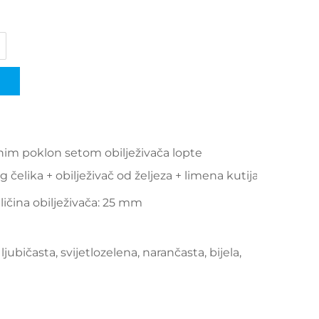
enim poklon setom obilježivača lopte
 čelika + obilježivač od željeza + limena kutija
ličina obilježivača: 25 mm
 ljubičasta, svijetlozelena, narančasta, bijela,