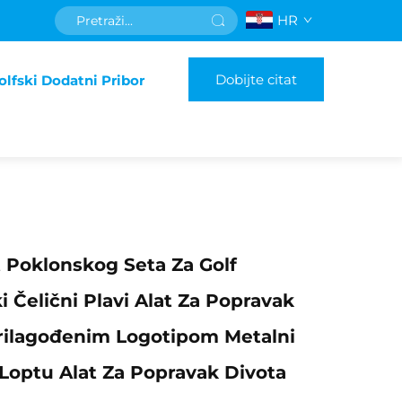
HR
Dobijte citat
olfski Dodatni Pribor
 Poklonskog Seta Za Golf
 Čelični Plavi Alat Za Popravak
rilagođenim Logotipom Metalni
Loptu Alat Za Popravak Divota