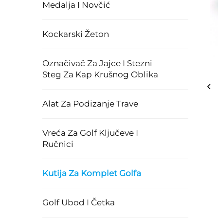
Medalja I Novčić
Kockarski Žeton
Označivač Za Jajce I Stezni
Steg Za Kap Krušnog Oblika
Alat Za Podizanje Trave
Vreća Za Golf Ključeve I
Ručnici
Kutija Za Komplet Golfa
Golf Ubod I Četka