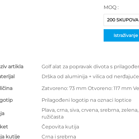
MOQ :
200 SKUPOVA
Istraživanje
ziv artikla
Golf alat za popravak divota s prilagođ
terijal
Drška od aluminija + vilica od nerđajućeg
ličina
Zatvoreno: 73 mm Otvoreno: 117 mm
Ve
gotip
Prilagođeni logotip na oznaci loptice
Plava, crna, siva, crvena, srebrna, zelena,
ja
ružičasta
ket
Čepovita kutija
ja kutije
Crna i srebrna