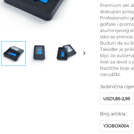
Premium set ala
dostupan prilag
Profesionalni g
golfaše i promo
aluminijevog sl
lako se prenosi.
Budući da su šil
Također je prik
šiljci će automa
Alat za divot s
Različite boje 
narudžbi.
Jedinična cije
USD1,85-2,95
Broj artikla :
YJGBOX004