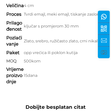
Veličina
4 cm
Proces
Tvrdi emajl, meki emajl, tiskanje zaslona
Prilago
ključar s promjerom 30 mm
đenost
Pozlaći
Zlato, srebro, ružičasto zlato, crni nikal, itd.
vanje
Paket
opp vrećica ili poklon kutija
MOQ
500kom
Vrijeme
proizvo
15dana
dnje
Dobijte besplatan citat