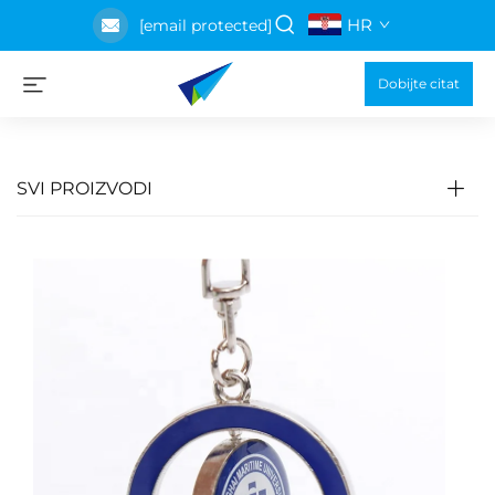
HR
[email protected]
Dobijte citat
SVI PROIZVODI