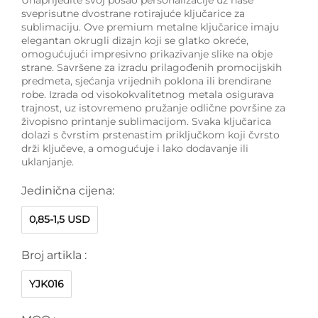
sveprisutne dvostrane rotirajuće ključarice za
sublimaciju. Ove premium metalne ključarice imaju
elegantan okrugli dizajn koji se glatko okreće,
omogućujući impresivno prikazivanje slike na obje
strane. Savršene za izradu prilagođenih promocijskih
predmeta, sjećanja vrijednih poklona ili brendirane
robe. Izrada od visokokvalitetnog metala osigurava
trajnost, uz istovremeno pružanje odlične površine za
živopisno printanje sublimacijom. Svaka ključarica
dolazi s čvrstim prstenastim priključkom koji čvrsto
drži ključeve, a omogućuje i lako dodavanje ili
uklanjanje.
Jedinična cijena:
0,85-1,5 USD
Broj artikla :
YJK016