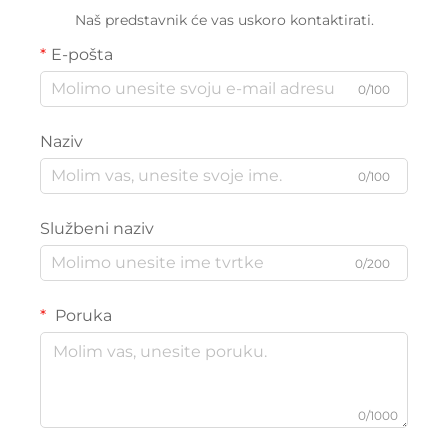
Naš predstavnik će vas uskoro kontaktirati.
E-pošta
0/100
Naziv
0/100
Službeni naziv
0/200
Poruka
0/1000