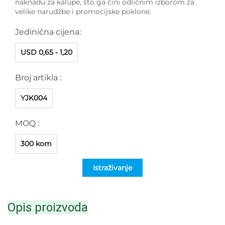
naknadu za kalupe, što ga čini odličnim izborom za
velike narudžbe i promocijske poklone.
Jedinična cijena:
USD 0,65 - 1,20
Broj artikla :
YJK004
MOQ :
300 kom
Istraživanje
Opis proizvoda