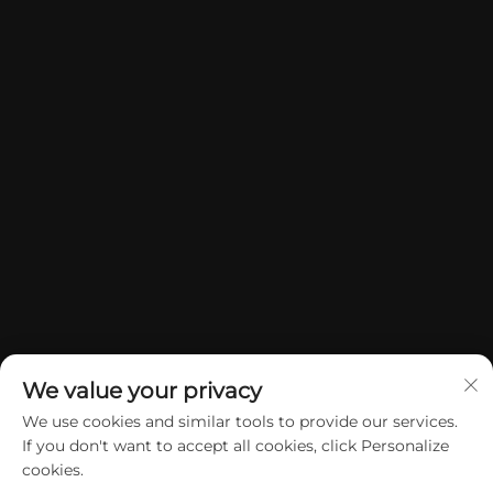
We value your privacy
We use cookies and similar tools to provide our services.
If you don't want to accept all cookies, click Personalize
Copyright © 2026 China Dongguan Yuan Jie Gifts & Crafts Co., Ltd.
cookies.
Sva prava su rezervirana.
Politika privatnosti