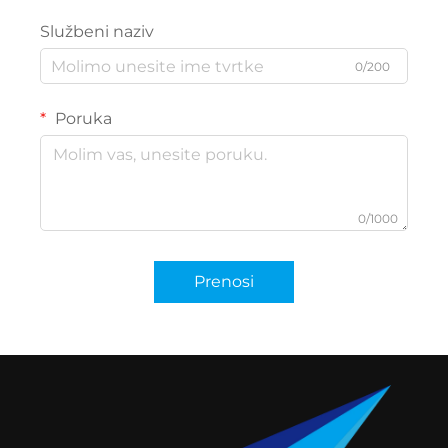
Službeni naziv
0/200
Poruka
0/1000
Prenosi