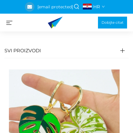
HR
[email protected]
Dobijte citat
SVI PROIZVODI