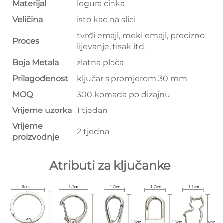
Materijal
legura cinka
Veličina
isto kao na slici
tvrđi emajl, meki emajl, precizno
Proces
lijevanje, tisak itd.
Boja Metala
zlatna ploča
Prilagođenost
ključar s promjerom 30 mm
MOQ
300 komada po dizajnu
Vrijeme uzorka
1 tjedan
Vrijeme
2 tjedna
proizvodnje
Atributi za ključanke 