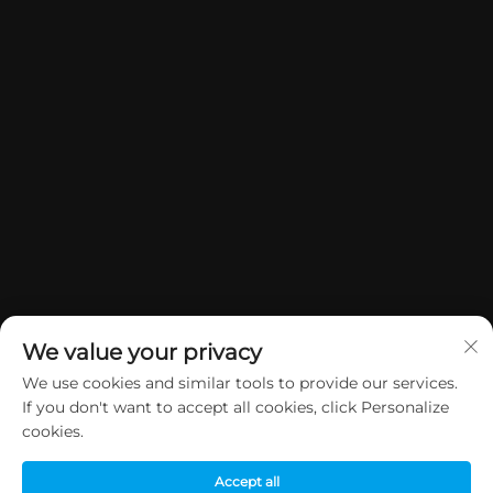
We value your privacy
We use cookies and similar tools to provide our services.
If you don't want to accept all cookies, click Personalize
Copyright © 2026 China Dongguan Yuan Jie Gifts & Crafts Co., Ltd.
cookies.
Sva prava su rezervirana.
Politika privatnosti
Accept all