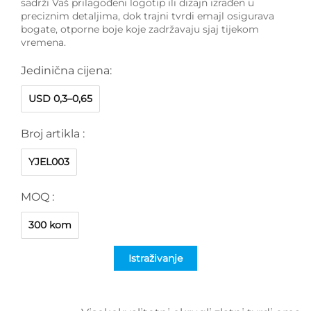
sadrži Vaš prilagođeni logotip ili dizajn izrađen u
preciznim detaljima, dok trajni tvrdi emajl osigurava
bogate, otporne boje koje zadržavaju sjaj tijekom
vremena.
Jedinična cijena:
USD 0,3–0,65
Broj artikla :
YJEL003
MOQ :
300 kom
Istraživanje