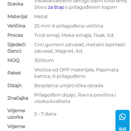
Visokokvalitetni okrugli zlatni tvrdi emajl
Stavka
Slovo
za štap
s prilagođenim logom
Materijal
Metal
Veličina
25 mm ili prilagođena veličina
Proces
Tvrdi emajl, Meke emajla, Tisak, itd.
Sljedeći
Crni gumeni zatvarač, metalni leptirasti
članci:
zatvarač, Magnet, itd.
MOQ
300kom
Vrećica od OPP materijala, Papirnata
Paket
kartica, ili prilagođeno
Dizajn
Besplatna umjetnička obrada
Prilagođeni dizajn, Ravna površina i
Značajka
visoka kvaliteta
Vrijeme
5 - 7 dana
uzorka
Vrijeme