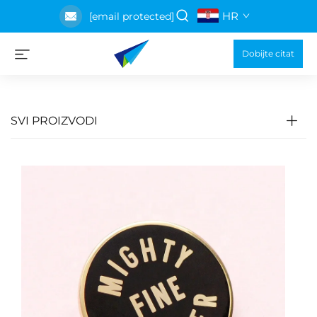
HR
[email protected]
Dobijte citat
SVI PROIZVODI