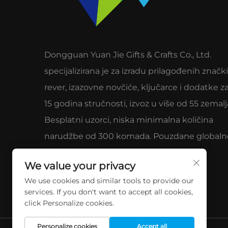
Dongguan Yuan Jie Gifts & Crafts Co., Ltd.
specijalizirana je za izradu prilagođenih znački
rever, izazovne novčiće, ključarce i dodatke za
15 godina stručnosti, izvoz u više od 55 zemalj
Besplatni uzorci, niska minimalna količina
narudžbe od 300 komada. Pouzdane globaln
marke zbog kvalitete i usluge.
We value your privacy
We use cookies and similar tools to provide our
services. If you don't want to accept all cookies,
click Personalize cookies.
Personalize cookies
Accept all