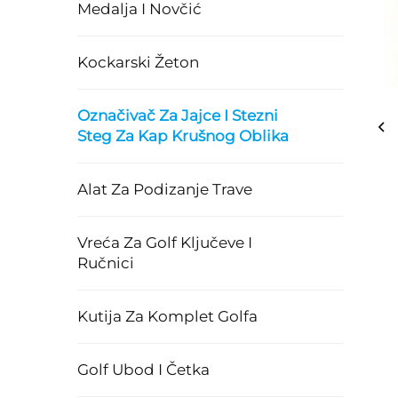
Medalja I Novčić
Kockarski Žeton
Označivač Za Jajce I Stezni
Steg Za Kap Krušnog Oblika
Alat Za Podizanje Trave
Vreća Za Golf Ključeve I
Ručnici
Kutija Za Komplet Golfa
Golf Ubod I Četka