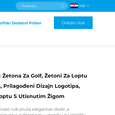
HR
Dobijte citat
olfski Dodatni Pribor
 Žetona Za Golf, Žetoni Za Loptu
 Prilagođeni Dizajn Logotipa,
Loptu S Utisnutim Žigom
linasti rub pruža elegantan dodir, a
sigurava jednostavnu uporabu na igralištu.