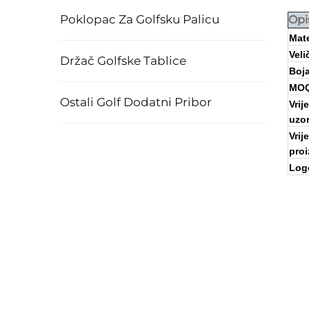
Poklopac Za Golfsku Palicu
Opi
Mate
Veli
Držač Golfske Tablice
Boj
MO
Ostali Golf Dodatni Pribor
Vrij
uzo
Vrij
pro
Log