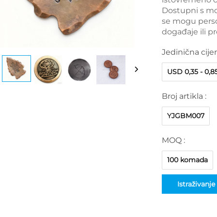
Dostupni s m
se mogu person
događaje ili pr
Jedinična cije
USD 0,35 - 0,8
Broj artikla :
YJGBM007
MOQ :
100 komada
Istraživanje