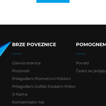
BRZE POVEZNICE
POMOGNE
Glavna stranica
Povrati
Proizvodi
Često se javljaju
Prilagođeni Promotivni Pokloni
Prilagođeni Golfski Dodatni Pribor
O Nama
Kontaktirajte nas