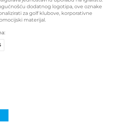
ogućnošću dodatnog logotipa, ove oznake
alizirati za golf klubove, korporativne
omocijski materijal.
na:
5