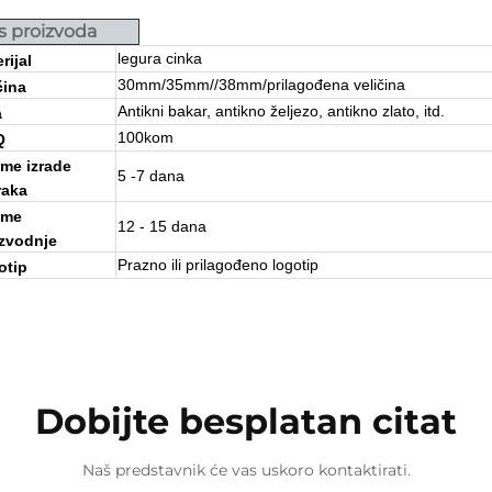
s proizvoda
legura cinka
rijal
30mm/35mm//38mm/prilagođena veličina
čina
Antikni bakar, antikno željezo, antikno zlato, itd.
a
100kom
Q
eme izrade
5 -7 dana
raka
eme
12 - 15 dana
izvodnje
Prazno ili prilagođeno logotip
otip
Dobijte besplatan citat
Naš predstavnik će vas uskoro kontaktirati.