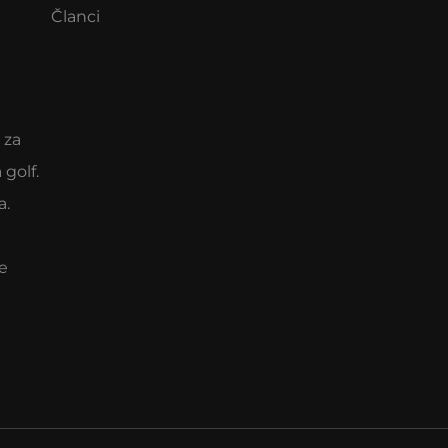
Članci
 za
 golf.
a.
e