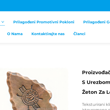
Prilagođeni Promotivni Pokloni
Prilagođeni G
O Nama
Kontaktirajte nas
Članci
Proizvođač
S Urezbom,
Žeton Za 
Teksturirani k
istovremeno o