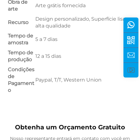
Obra de
Arte grátis fornecida
arte
Design personalizado, Superfície lisa e
Recurso
alta qualidade
Tempo de
5 a 7 dias
amostra
Tempo de
12 a 15 dias
produção
Condições
de
Paypal, T/T, Western Union
Pagament
o
Obtenha um Orçamento Gratuito
Nosso representante entrará em contato com você em