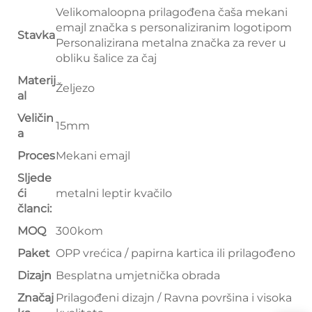
Velikomaloopna prilagođena čaša mekani
emajl značka s personaliziranim logotipom
Stavka
Personalizirana metalna značka za rever u
obliku šalice za čaj
Materij
Željezo
al
Veličin
15mm
a
Proces
Mekani emajl
Sljede
ći
metalni leptir kvačilo
članci:
MOQ
300kom
Paket
OPP vrećica / papirna kartica ili prilagođeno
Dizajn
Besplatna umjetnička obrada
Značaj
Prilagođeni dizajn / Ravna površina i visoka