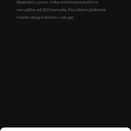
Besplatni uzorci, niska minimalna količina
narudžbe od 300 komada. Pouzdane globalne
marke zbog kvalitete i usluge.