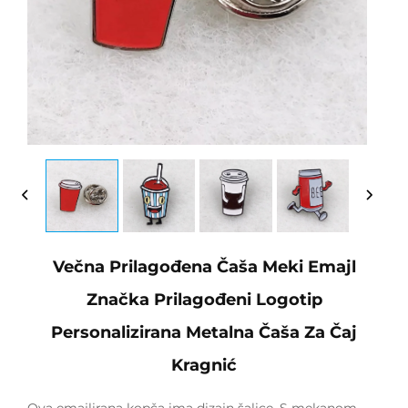
Večna Prilagođena Čaša Meki Emajl
Značka Prilagođeni Logotip
Personalizirana Metalna Čaša Za Čaj
Kragnić
Ova emajlirana kopča ima dizajn šalice. S mekanom