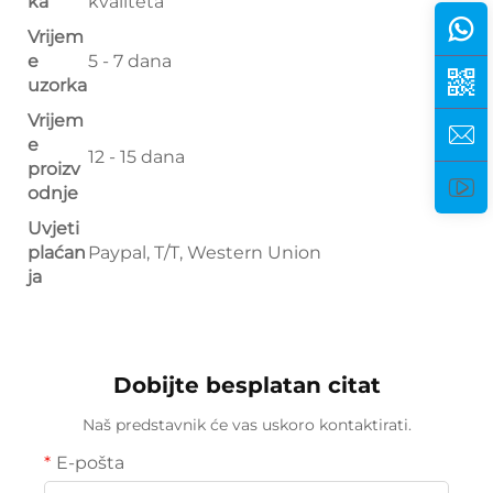
ka
kvaliteta
Vrijem
e
5 - 7 dana
uzorka
Vrijem
e
12 - 15 dana
proizv
odnje
Uvjeti
plaćan
Paypal, T/T, Western Union
ja
Dobijte besplatan citat
Naš predstavnik će vas uskoro kontaktirati.
E-pošta