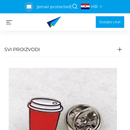
HR
[email protected]
Dobijte citat
SVI PROIZVODI