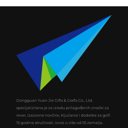
Dongguan Yuan Jie Gifts & Crafts Co., Ltd.
specijalizirana je za izradu prilagođenih znački za
rever, izazovne novčiće, ključarce i dodatke za golf.
15 godina stručnosti, izvoz u više od 55 zemalja.