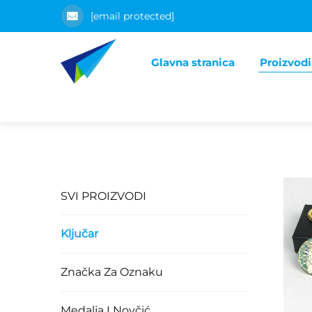
[email protected]
Glavna stranica
Proizvodi
SVI PROIZVODI
Ključar
Značka Za Oznaku
Medalja I Novčić