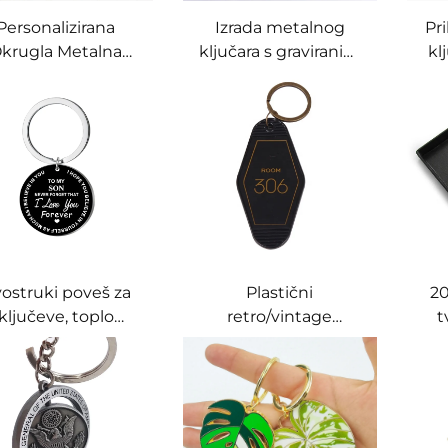
Personalizirana
Izrada metalnog
Pr
krugla Metalna
ključara s graviranim
kl
rda Emajl Zlatna
logotipom tvrtke,
em
učarca na Prodaju
lijevani zlatni slova
bo
ob
ostruki poveš za
Plastični
20
ključeve, toplo
retro/vintage
t
eporučen poklon
ključarci za
me
za majčin dan s
motel/hotel s
vrstoćom poput
mogućnošću
majčine ljubavi
utiskivanja logotipa i
brojem sobe
pri