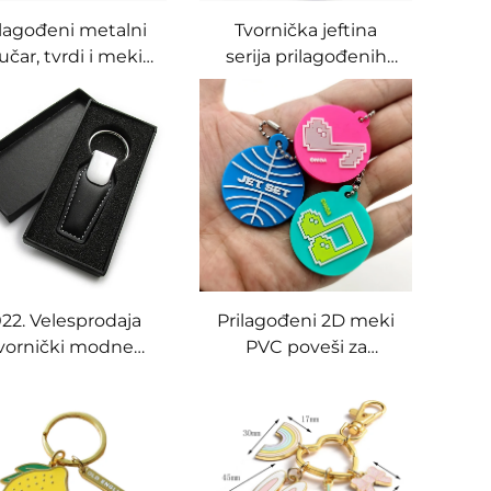
ilagođeni metalni
Tvornička jeftina
jučar, tvrdi i meki
serija prilagođenih
ajl, ploča zlatne
metalnih ključara,
je, ručno izrađen,
personalizirani slatki
lik šalice za kavu,
logotipi, veleprodaja,
ključar za torbu
prilagođeni slovni
ključar s tvrdim
emajlom
22. Velesprodaja
Prilagođeni 2D meki
vornički modne
PVC poveši za
talne nove kožne
ključeve,
ključarice s
personalizirani meki
logotipom
gumeni poveši za
automobila,
ključeve, 3D
lagođeni ključar s
prilagođeni silikonski