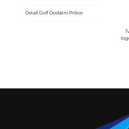
Ostali Golf Dodatni Pribor
T
log
R
M