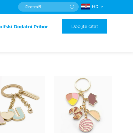
HR
Dobijte citat
olfski Dodatni Pribor