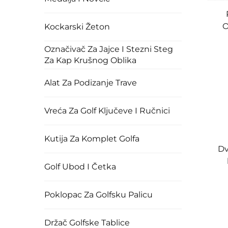
O
Kockarski Žeton
Tv
Označivač Za Jajce I Stezni Steg
Klj
Za Kap Krušnog Oblika
Alat Za Podizanje Trave
Vreća Za Golf Ključeve I Ručnici
Kutija Za Komplet Golfa
Dv
Golf Ubod I Četka
pr
Poklopac Za Golfsku Palicu
č
Držač Golfske Tablice