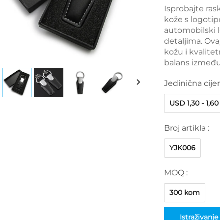
Isprobajte ra
kože s logotip
automobilski 
detaljima. Ova
kožu i kvalite
balans između iz
Jedinična cije
USD 1,30 - 1,60
Broj artikla :
YJK006
MOQ :
300 kom
Istraživanje