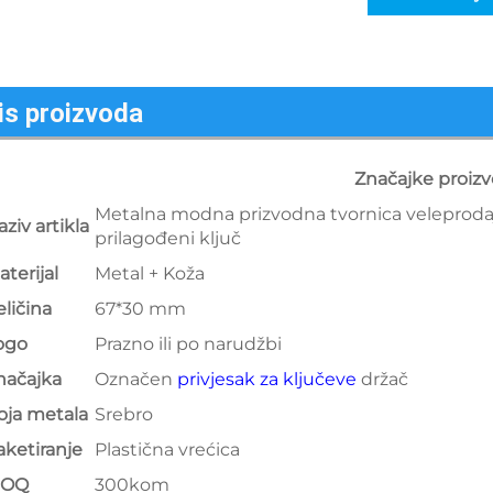
is proizvoda
Značajke proiz
Metalna modna prizvodna tvornica veleprodaj
aziv artikla
prilagođeni ključ
aterijal
Metal + Koža
eličina
67*30 mm
ogo
Prazno ili po narudžbi
načajka
Označen
privjesak za ključeve
držač
oja metala
Srebro
aketiranje
Plastična vrećica
MOQ
300kom