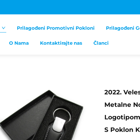
Prilagođeni Promotivni Pokloni
Prilagođeni G
O Nama
Kontaktirajte nas
Članci
2022. Vele
Metalne No
Logotipom 
S Poklon 