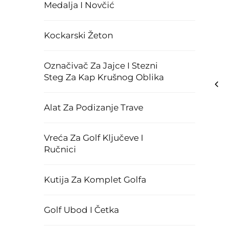
Medalja I Novčić
Kockarski Žeton
Označivač Za Jajce I Stezni
Steg Za Kap Krušnog Oblika
Alat Za Podizanje Trave
Vreća Za Golf Ključeve I
Ručnici
Kutija Za Komplet Golfa
Golf Ubod I Četka