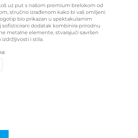
skoš uz put s našom premium brelokom od
om, stručno izrađenom kako bi vaš omiljeni
logotip bio prikazan u spektakularnim
j sofisticirani dodatak kombinira prirodnu
tne metalne elemente, stvarajući savršen
držljivosti i stila.
na: