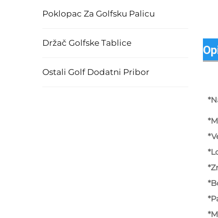
Poklopac Za Golfsku Palicu
Držač Golfske Tablice
Op
Ostali Golf Dodatni Pribor
*N
*M
*V
*L
*Z
*B
*P
*