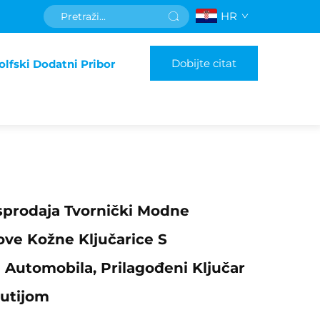
HR
Dobijte citat
olfski Dodatni Pribor
sprodaja Tvornički Modne
ve Kožne Ključarice S
Automobila, Prilagođeni Ključar
Kutijom