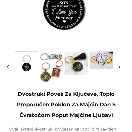
Dvostruki Poveš Za Ključeve, Toplo
Preporučen Poklon Za Majčin Dan S
Čvrstoćom Poput Majčine Ljubavi
Ovaj iskreni dvostruki privjesak na vrpci čini savršen