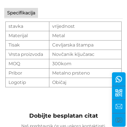
Specifikacija
stavka
vrijednost
Materijal
Metal
Tisak
Cevljarska štampa
Vrsta proizvoda
Novčanik ključarac
MOQ
300kom
Pribor
Metalno prsteno
Logotip
Običaj
Dobijte besplatan citat
Naš predstavnik će vas uskoro kontaktirati.