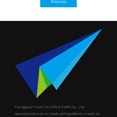
Prenosi
Dongguan Yuan Jie Gifts & Crafts Co., Ltd.
specijalizirana je za izradu prilagođenih znački za