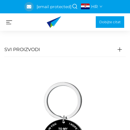
HR
[email protected]
Dobijte citat
SVI PROIZVODI