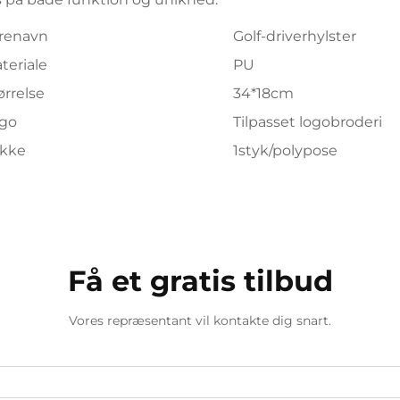
renavn
Golf-driverhylster
teriale
PU
ørrelse
34*18cm
go
Tilpasset logobroderi
kke
1styk/polypose
Få et gratis tilbud
Vores repræsentant vil kontakte dig snart.