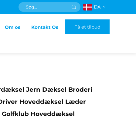
DA
Få et tilbud
Om os
Kontakt Os
rdæksel Jern Dæksel Broderi
 Driver Hoveddæksel Læder
e Golfklub Hoveddæksel