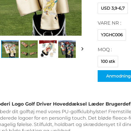
USD 3,9-6,7
VARE NR :
YJGHC006
MOQ :
100 stk
Anmodning
oderi Logo Golf Driver Hoveddæksel Læder Brugerdef
bedr dit golftøj med vores PU-golfklubhylster! Fremstill
derede logoer for en personlig touch. Det bløde fleece-
agelig følelse. Stilfuldt, holdbart og skræddersyet til dine
s på både funktion og unikhed. 