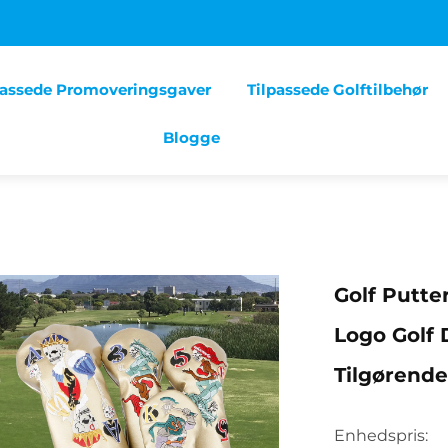
passede Promoveringsgaver
Tilpassede Golftilbehør
Blogge
Golf Putte
Logo Golf
Tilgørend
Enhedspris: