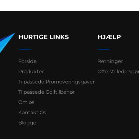
HURTIGE LINKS
HJÆLP
Forside
Retninger
Produkter
Ofte stillede sp
Tilpassede Promoveringsgaver
Tilpassede Golftilbehør
Om os
Kontakt Os
Blogge