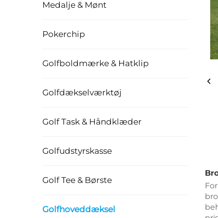
Medalje & Mønt
Pokerchip
Golfboldmærke & Hatklip
Golfdækselværktøj
Golf Task & Håndklæder
Golfudstyrskasse
Br
Golf Tee & Børste
For
bro
beh
Golfhoveddæksel
pri