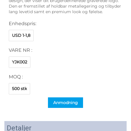
design, der viser dit brugerdefinerede graverede logo.
Den er fremstillet af holdbar metallegering og tilbyder
lang levetid samt en premium look og følelse.
Enhedspris:
USD 1-1,8
VARE NR :
YJK002
MOQ :
500 stk
Anmodning
Detaljer