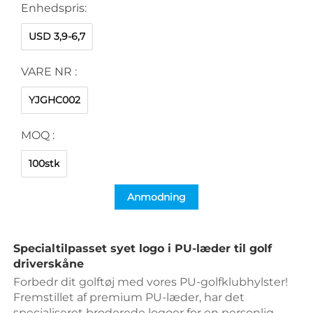
Enhedspris:
USD 3,9-6,7
VARE NR :
YJGHC002
MOQ :
100stk
Anmodning
Specialtilpasset syet logo i PU-læder til golf 
driverskåne 
Forbedr dit golftøj med vores PU-golfklubhylster! 
Fremstillet af premium PU-læder, har det 
specialiseret broderede logoer for en personlig 