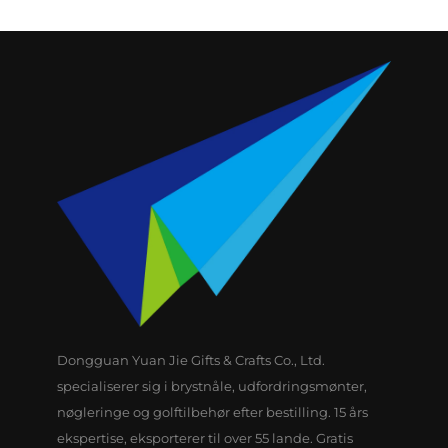
Dongguan Yuan Jie Gifts & Crafts Co., Ltd.
specialiserer sig i brystnåle, udfordringsmønter,
nøgleringe og golftilbehør efter bestilling. 15 års
ekspertise, eksporterer til over 55 lande. Gratis