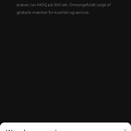
prøver, lav MOQ på 300 stk. Omsorgsfuldt valgt af
globale mærker for kvalitet og service.