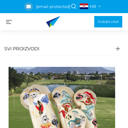
HR
[email protected]
Dobijte citat
SVI PROIZVODI