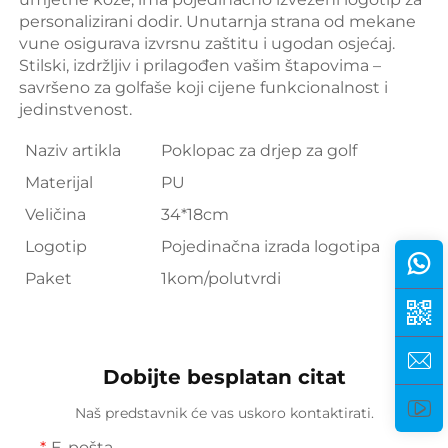
personalizirani dodir. Unutarnja strana od mekane 
vune osigurava izvrsnu zaštitu i ugodan osjećaj. 
Stilski, izdržljiv i prilagođen vašim štapovima – 
savršeno za golfaše koji cijene funkcionalnost i 
jedinstvenost. 
Naziv artikla
Poklopac za drjep za golf
Materijal
PU
Veličina
34*18cm
Logotip
Pojedinačna izrada logotipa
Paket
1kom/polutvrdi
Dobijte besplatan citat
Naš predstavnik će vas uskoro kontaktirati.
E-pošta