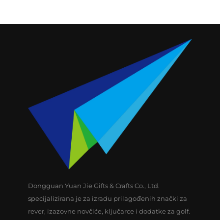
Dongguan Yuan Jie Gifts & Crafts Co., Ltd.
specijalizirana je za izradu prilagođenih znački za
rever, izazovne novčiće, ključarce i dodatke za golf.