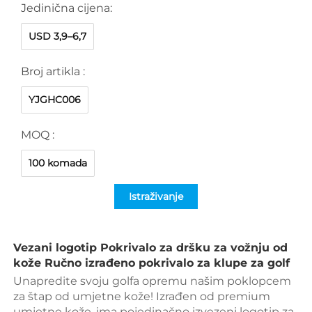
Jedinična cijena:
USD 3,9–6,7
Broj artikla :
YJGHC006
MOQ :
100 komada
Istraživanje
Vezani logotip Pokrivalo za dršku za vožnju od 
kože Ručno izrađeno pokrivalo za klupe za golf 
Unapredite svoju golfa opremu našim poklopcem 
za štap od umjetne kože! Izrađen od premium 
umjetne kože, ima pojedinačno izvezeni logotip za 