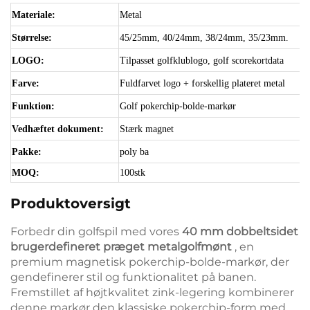
Materiale:
Metal
Størrelse:
45/25mm, 40/24mm, 38/24mm, 35/23mm.
LOGO:
Tilpasset golfklublogo, golf scorekortdata
Farve:
Fuldfarvet logo + forskellig plateret metal
Funktion:
Golf pokerchip-bolde-markør
Vedhæftet dokument:
Stærk magnet
Pakke:
poly ba
MOQ:
100stk
Produktoversigt
Forbedr din golfspil med vores
40 mm dobbeltsidet
brugerdefineret præget metalgolfmønt
, en
premium magnetisk pokerchip-bolde-markør, der
gendefinerer stil og funktionalitet på banen.
Fremstillet af højtkvalitet zink-legering kombinerer
denne markør den klassiske pokerchip-form med