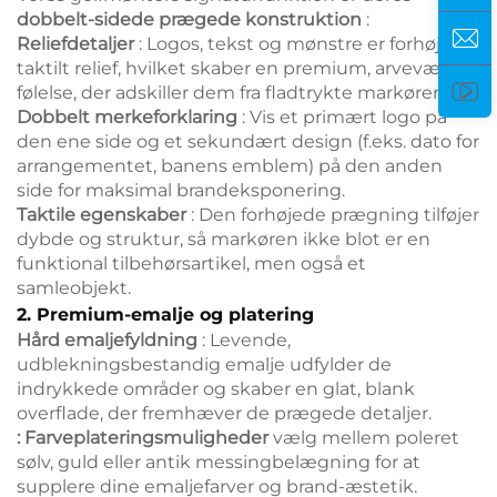
dobbelt-sidede prægede konstruktion
:
Reliefdetaljer
: Logos, tekst og mønstre er forhøjet i
taktilt relief, hvilket skaber en premium, arveværdig
følelse, der adskiller dem fra fladtrykte markører.
Dobbelt merkeforklaring
: Vis et primært logo på
den ene side og et sekundært design (f.eks. dato for
arrangementet, banens emblem) på den anden
side for maksimal brandeksponering.
Taktile egenskaber
: Den forhøjede prægning tilføjer
dybde og struktur, så markøren ikke blot er en
funktional tilbehørsartikel, men også et
samleobjekt.
2. Premium-emalje og platering
Hård emaljefyldning
: Levende,
udblekningsbestandig emalje udfylder de
indrykkede områder og skaber en glat, blank
overflade, der fremhæver de prægede detaljer.
: Farveplateringsmuligheder
vælg mellem poleret
sølv, guld eller antik messingbelægning for at
supplere dine emaljefarver og brand-æstetik.