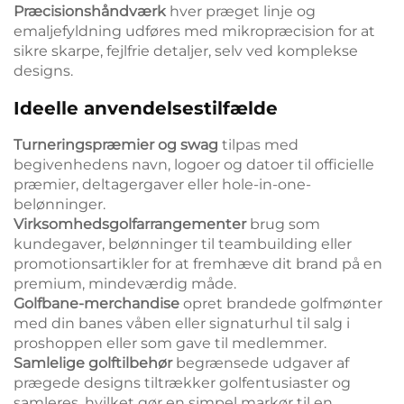
Præcisionshåndværk
hver præget linje og
emaljefyldning udføres med mikropræcision for at
sikre skarpe, fejlfrie detaljer, selv ved komplekse
designs.
Ideelle anvendelsestilfælde
Turneringspræmier og swag
tilpas med
begivenhedens navn, logoer og datoer til officielle
præmier, deltagergaver eller hole-in-one-
belønninger.
Virksomhedsgolfarrangementer
brug som
kundegaver, belønninger til teambuilding eller
promotionsartikler for at fremhæve dit brand på en
premium, mindeværdig måde.
Golfbane-merchandise
opret brandede golfmønter
med din banes våben eller signaturhul til salg i
proshoppen eller som gave til medlemmer.
Samlelige golftilbehør
begrænsede udgaver af
prægede designs tiltrækker golfentusiaster og
samleres, hvilket gør en simpel markør til en