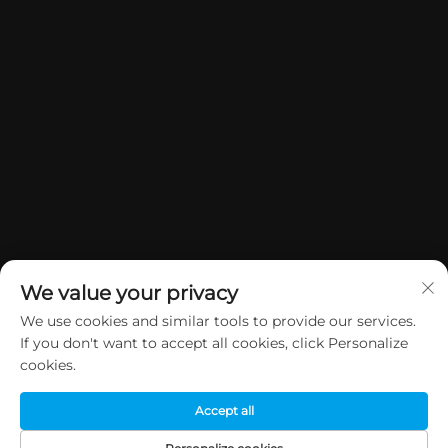
We value your privacy
We use cookies and similar tools to provide our services.
If you don't want to accept all cookies, click Personalize
Copyright © 2026 China Dongguan Yuan Jie Gifts & Crafts Co., Ltd.
cookies.
Alle rettigheder forbeholdes.
Privatlivspolitik
Accept all