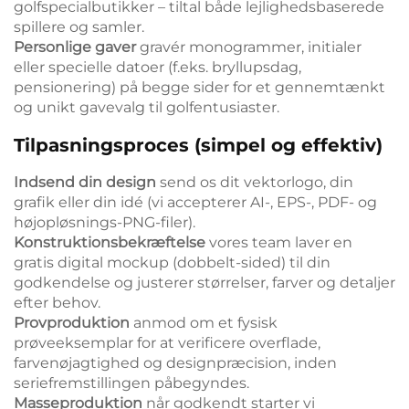
golfspecialbutikker – tiltal både lejlighedsbaserede
spillere og samler.
Personlige gaver
gravér monogrammer, initialer
eller specielle datoer (f.eks. bryllupsdag,
pensionering) på begge sider for et gennemtænkt
og unikt gavevalg til golfentusiaster.
Tilpasningsproces (simpel og effektiv)
Indsend din design
send os dit vektorlogo, din
grafik eller din idé (vi accepterer AI-, EPS-, PDF- og
højopløsnings-PNG-filer).
Konstruktionsbekræftelse
vores team laver en
gratis digital mockup (dobbelt-sided) til din
godkendelse og justerer størrelser, farver og detaljer
efter behov.
Provproduktion
anmod om et fysisk
prøveeksemplar for at verificere overflade,
farvenøjagtighed og designpræcision, inden
seriefremstillingen påbegyndes.
Masseproduktion
når godkendt starter vi