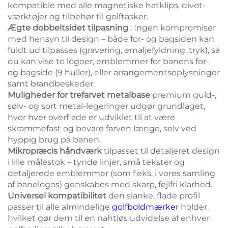
kompatible med alle magnetiske hatklips, divot-
værktøjer og tilbehør til golftasker.
Ægte dobbeltsidet tilpasning
: Ingen kompromiser
med hensyn til design – både for- og bagsiden kan
fuldt ud tilpasses (gravering, emaljefyldning, tryk), så
du kan vise to logoer, emblemmer for banens for-
og bagside (9 huller), eller arrangementsoplysninger
samt brandbeskeder.
Muligheder for trefarvet metalbase
premium guld-,
sølv- og sort metal-legeringer udgør grundlaget,
hvor hver overflade er udviklet til at være
skrammefast og bevare farven længe, selv ved
hyppig brug på banen.
Mikropræcis håndværk
tilpasset til detaljeret design
i lille målestok – tynde linjer, små tekster og
detaljerede emblemmer (som f.eks. i vores samling
af banelogos) genskabes med skarp, fejlfri klarhed.
Universel kompatibilitet
den slanke, flade profil
passer til alle almindelige
golfboldmærker
holder,
hvilket gør dem til en nahtløs udvidelse af enhver