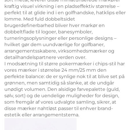
kraftig visuel virkning i en pladseffektiv størrelse –
perfekt til at glide ind i en golfhandske, hatklips eller
lomme. Med fuld dobbeltsidet
brugerdefinerbarhed bliver hver markør en
dobbeltflade til logoer, banesymboler,
turneringsoplysninger eller personlige designs –
hvilket gør dem uundværlige for golfbaner,
arrangementsskabere, virksomhedsmærker og
detailhandelspartnere verden over.
I modsætning til større pokermærker i chips-stil har
vores mærker i størrelse 24 mm/25 mm den
perfekte balance: de er synlige nok til at blive set på
grønnen, men samtidig så slanke, at de undgår
unødigt volumen. Den alsidige farvepalette (guld,
sølv, sort) og de uendelige muligheder for design,
som fremgår af vores udvalgte samling, sikrer, at
disse mærker nahtløst passer til enhver brand-
estetik eller arrangementstema.