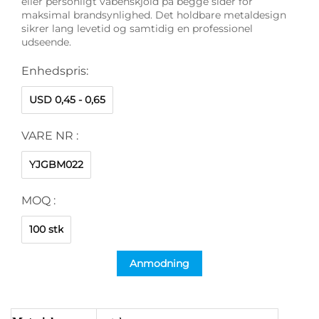
eller personligt våbenskjold på begge sider for
maksimal brandsynlighed. Det holdbare metaldesign
sikrer lang levetid og samtidig en professionel
udseende.
Enhedspris:
USD 0,45 - 0,65
VARE NR :
YJGBM022
MOQ :
100 stk
Anmodning