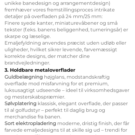
unikke banedesign og arrangementdesign)
fremhæver vores fremstillingsproces intrikate
detaljer på overfladen på 24 mm/25 mm:
Finere syede kanter, miniaturevåbener og små
tekster (f.eks. banens beliggenhed, turneringsår) er
skarpe og læselige.
Emaljefyldning anvendes præcist uden udløb eller
uligheder, hvilket sikrer levende, farvemæssigt
korrekte designs, der matcher dine
brandvejledninger.
3. Holdbare metaloverflader
Guldbelægning
højglans, modstandskraftig
overflade mod misfarvning for et premium,
luksusagtigt udseende – ideel til virksomhedsgaver
og mesterskabspræmier.
Sølvplatering
klassisk, elegant overflade, der passer
til al golfudstyr – perfekt til daglig brug og
merchandise fra banen.
Sort elektropladering
moderne, dristig finish, der får
farvede emaljedesigns til at skille sig ud – trendi for