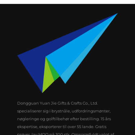
Dongguan Yuan Jie Gifts & Crafts Co., Ltd.
specialiserer sig i brystnåle, udfordringsmønter,
nøgleringe og golftilbehør efter bestilling. 15 års
ekspertise, eksporterer til over 55 lande. Gratis
prøver, lav MOQ på 300 stk. Omsorgsfuldt valgt af