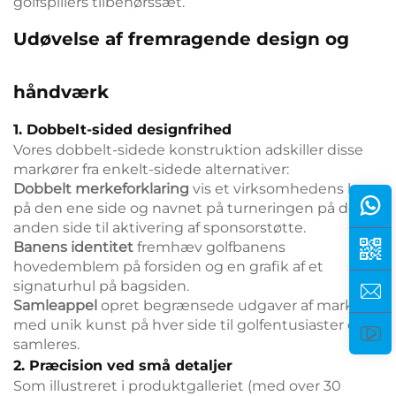
golfspillers tilbehørssæt.
Udøvelse af fremragende design og
håndværk
1. Dobbelt-sided designfrihed
Vores dobbelt-sidede konstruktion adskiller disse
markører fra enkelt-sidede alternativer:
Dobbelt merkeforklaring
vis et virksomhedens logo
på den ene side og navnet på turneringen på den
anden side til aktivering af sponsorstøtte.
Banens identitet
fremhæv golfbanens
hovedemblem på forsiden og en grafik af et
signaturhul på bagsiden.
Samleappel
opret begrænsede udgaver af markører
med unik kunst på hver side til golfentusiaster og
samleres.
2. Præcision ved små detaljer
Som illustreret i produktgalleriet (med over 30