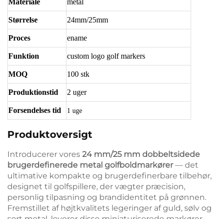
Materiale
metal
Størrelse
24mm/25mm
Proces
ename
Funktion
custom logo golf markers
MOQ
100 stk
Produktionstid
2 uger
Forsendelses tid
1 uge
Produktoversigt
Introducerer vores
24 mm/25 mm dobbeltsidede
brugerdefinerede metal golfboldmarkører
— det
ultimative kompakte og brugerdefinerbare tilbehør,
designet til golfspillere, der vægter præcision,
personlig tilpasning og brandidentitet på grønnen.
Fremstillet af højtkvalitets legeringer af guld, sølv og
sort metal, leverer disse miniaturiserede markører