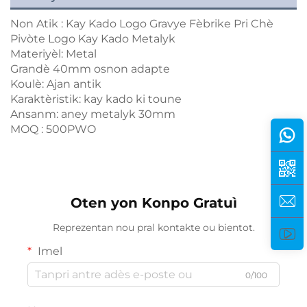
Non Atik : Kay Kado Logo Gravye Fèbrike Pri Chè
Pivòte Logo Kay Kado Metalyk
Materiyèl: Metal
Grandè 40mm osnon adapte
Koulè: Ajan antik
Karaktèristik: kay kado ki toune
Ansanm: aney metalyk 30mm
MOQ : 500PWO
Oten yon Konpo Gratuì
Reprezentan nou pral kontakte ou bientot.
Imel
0/100