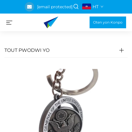
HT
[email protected]
Oten yon Konpo
TOUT PWODWI YO