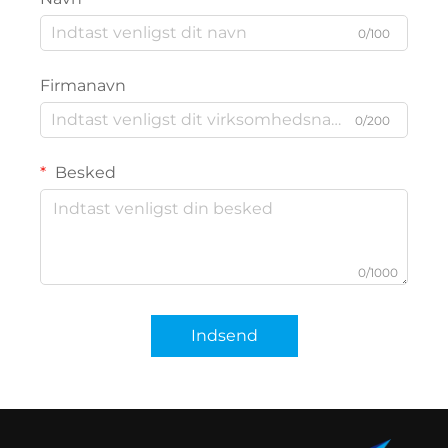
0/100
Firmanavn
0/200
Besked
0/1000
Indsend