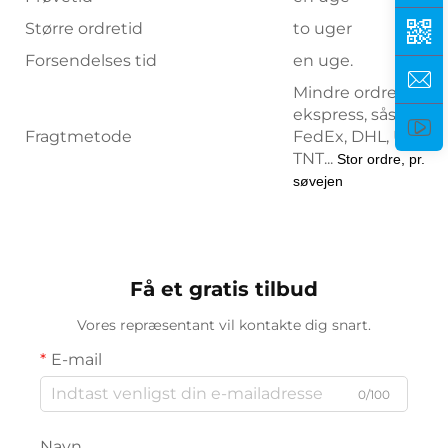
Større ordretid
to uger
Forsendelses tid
en uge.
Mindre ordre, via
ekspress, såsom
Fragtmetode
FedEx, DHL, UPS,
TNT...
Stor ordre, pr.
søvejen
Få et gratis tilbud
Vores repræsentant vil kontakte dig snart.
E-mail
0/100
Navn