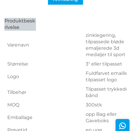
Produktbesk
rivelse
zinklegering,
tilpassede bløde
Varenavn
emaljerede 3d
medaljer til sport
Størrelse
3" eller tilpasset
Fuldfarvet emaille
Logo
tilpasset logo
Tilpasset trykkede
Tilbehør
bånd
MOQ
300stk
opp Bag eller
Emballage
Gaveboks
Prøvetid
en uge