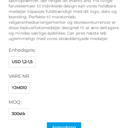
sportspræmier, der fanget dit events ånd. Fra livlige
farveskemaer til indviklede design kan vores holdbare
medaljer tilpasses fuldstændigt med dit logo, dato og
branding. Perfekte til maratonløb,
velgørenhedsarrangementer og skolekonkurrencer er
disse højkvalitetsmedaljer designet til at ære deltagere
og mindes særlige øjeblikke. Gør jeres næste løb
uglemmeligt med vores skræddersyede medaljer.
Enhedspris:
USD 1,2-1,5
VARE NR :
YJM010
MOQ :
300stk
Anmodning