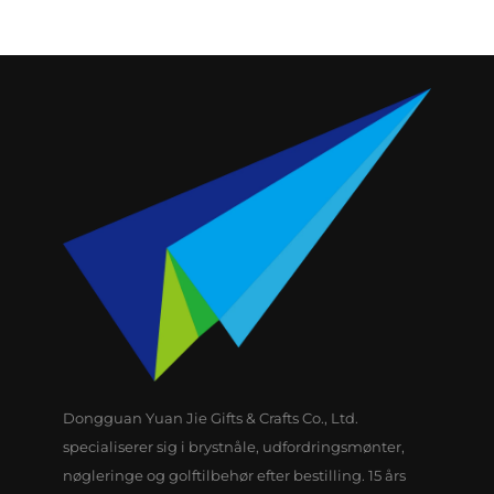
Dongguan Yuan Jie Gifts & Crafts Co., Ltd.
specialiserer sig i brystnåle, udfordringsmønter,
nøgleringe og golftilbehør efter bestilling. 15 års