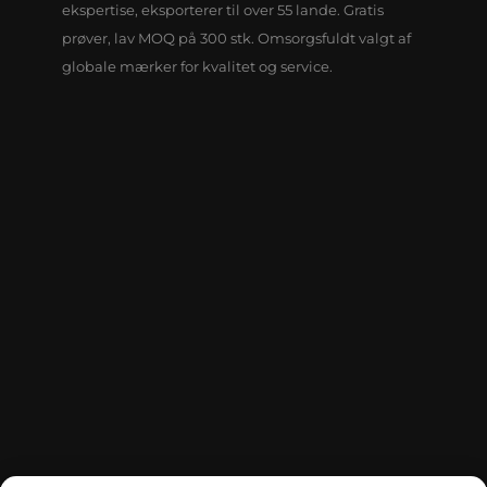
ekspertise, eksporterer til over 55 lande. Gratis
prøver, lav MOQ på 300 stk. Omsorgsfuldt valgt af
globale mærker for kvalitet og service.